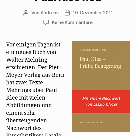
Von
Andreas
10. Dezember 2011
Beitragsautor
Beitragsdatum
zu
Keine Kommentare
Laszlo
Glozer
sortiert
Vor einigen Tagen ist
Mehrings
ein neues Buch von
Texte
Walter Mehring
über
erschienen. Der Piet
Paul
Meyer Verlag aus Bern
Klee
hat zwei Texte
neu
Mehrings über Paul
Klee mit vielen
Abbildungen und
einem sehr
überzeugenden
Nachwort des
Kunstkritikers Laszlo