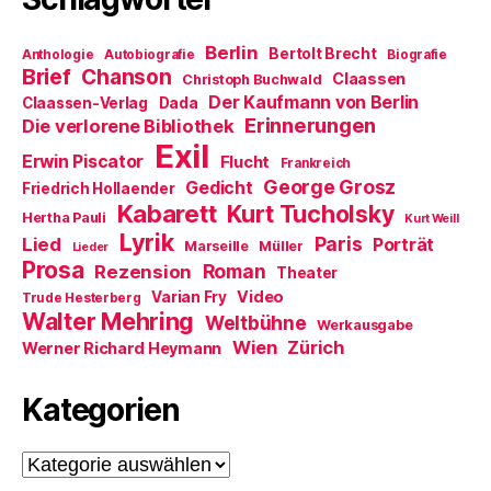
e
f
i
t
n
n
)
e
n
Berlin
t
e
Bertolt Brecht
Anthologie
Autobiografie
Biografie
)
u
Brief
Chanson
Claassen
Christoph Buchwald
e
m
Der Kaufmann von Berlin
Claassen-Verlag
Dada
F
Erinnerungen
Die verlorene Bibliothek
e
n
Exil
s
Erwin Piscator
Flucht
Frankreich
t
e
George Grosz
Gedicht
Friedrich Hollaender
r
Kabarett
Kurt Tucholsky
g
Hertha Pauli
Kurt Weill
e
Lyrik
ö
Paris
Lied
Porträt
Marseille
Müller
Lieder
f
Prosa
f
Roman
Rezension
Theater
n
e
Video
Varian Fry
Trude Hesterberg
t
Walter Mehring
Weltbühne
)
Werkausgabe
Wien
Zürich
Werner Richard Heymann
Kategorien
Kategorien