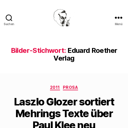
Suchen
Menü
Walter
Mehring
Bilder-Stichwort:
Eduard Roether
Verlag
Kategorien
2011
PROSA
Laszlo Glozer sortiert
Mehrings Texte über
Paul Klee neu