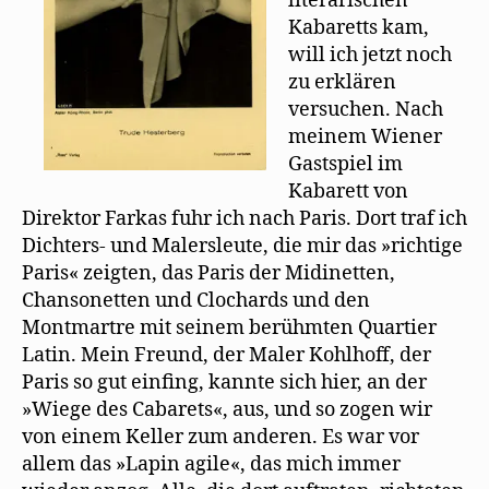
literarischen
e
m
Kabaretts kam,
F
e
will ich jetzt noch
n
s
zu erklären
t
e
versuchen. Nach
r
g
meinem Wiener
e
Gastspiel im
ö
f
Kabarett von
f
n
Direktor Farkas fuhr ich nach Paris. Dort traf ich
e
t
Dichters- und Malersleute, die mir das »richtige
)
Paris« zeigten, das Paris der Midinetten,
Chansonetten und Clochards und den
Montmartre mit seinem berühmten Quartier
Latin. Mein Freund, der Maler Kohlhoff, der
Paris so gut einfing, kannte sich hier, an der
»Wiege des Cabarets«, aus, und so zogen wir
von einem Keller zum anderen. Es war vor
allem das »Lapin agile«, das mich immer