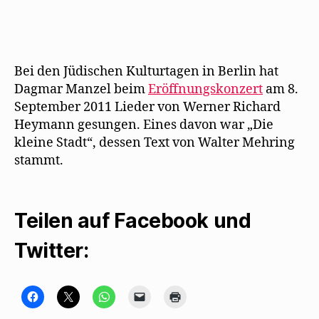
)
u
e
m
F
e
n
s
Bei den Jüdischen Kulturtagen in Berlin hat
t
e
Dagmar Manzel beim
Eröffnungskonzert
am 8.
r
g
September 2011 Lieder von Werner Richard
e
ö
Heymann gesungen. Eines davon war „Die
f
f
kleine Stadt“, dessen Text von Walter Mehring
n
e
stammt.
t
)
Teilen auf Facebook und
Twitter:
K
K
K
K
K
l
l
l
l
l
i
i
i
i
i