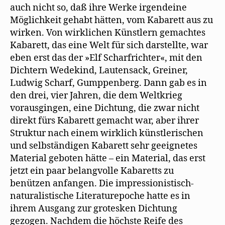
e
auch nicht so, daß ihre Werke irgendeine
t
)
Möglichkeit gehabt hätten, vom Kabarett aus zu
wirken. Von wirklichen Künstlern gemachtes
Kabarett, das eine Welt für sich darstellte, war
eben erst das der »Elf Scharfrichter«, mit den
Dichtern Wedekind, Lautensack, Greiner,
Ludwig Scharf, Gumppenberg. Dann gab es in
den drei, vier Jahren, die dem Weltkrieg
vorausgingen, eine Dichtung, die zwar nicht
direkt fürs Kabarett gemacht war, aber ihrer
Struktur nach einem wirklich künstlerischen
und selbständigen Kabarett sehr geeignetes
Material geboten hätte – ein Material, das erst
jetzt ein paar belangvolle Kabaretts zu
benützen anfangen. Die impressionistisch-
naturalistische Literaturepoche hatte es in
ihrem Ausgang zur grotesken Dichtung
gezogen. Nachdem die höchste Reife des