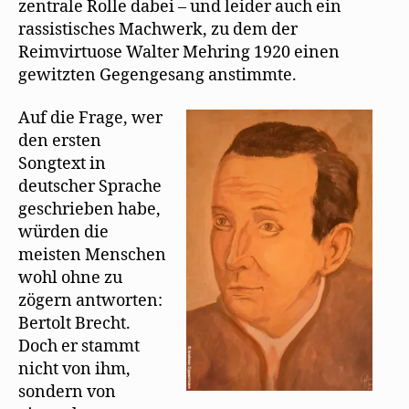
m
zentrale Rolle dabei – und leider auch ein
F
erste
e
rassistisches Machwerk, zu dem der
n
deutsche
s
Reimvirtuose Walter Mehring 1920 einen
Song-
t
e
gewitzten Gegengesang anstimmte.
Texter
r
g
e
Auf die Frage, wer
ö
f
den ersten
f
n
Songtext in
e
t
deutscher Sprache
)
geschrieben habe,
würden die
meisten Menschen
wohl ohne zu
zögern antworten:
Bertolt Brecht.
Doch er stammt
nicht von ihm,
sondern von