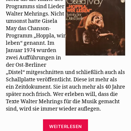
Interpretationen
n
f
d
Programms sind Lieder
e
f
i
von
t
n
n
Walter Mehrings. Nicht
)
e
n
Gisela
t
e
umsonst hatte Gisela
May
)
u
e
May das Chanson-
m
F
Programm „Hoppla, wir
e
n
leben“ genannt. Im
s
t
Januar 1974 wurden
e
r
zwei Aufführungen in
g
der Ost-Berliner
e
ö
„Distel“ mitgeschnitten und schließlich auch als
f
f
Schallplatte veröffentlicht. Diese ist mehr als
n
e
ein Zeitdokument. Sie ist auch mehr als 40 Jahre
t
)
später noch frisch. Wer erleben will, dass die
Texte Walter Mehrings für die Musik gemacht
sind, wird sie immer wieder auflegen.
„Die
WEITERLESEN
wunderbaren