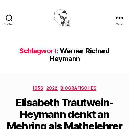
Suchen
Menü
Walter
Mehring
Schlagwort:
Werner Richard
Heymann
Kategorien
1956
2022
BIOGRAFISCHES
Elisabeth Trautwein-
Heymann denkt an
Mehring als Mathelehrer