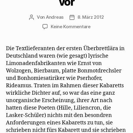
vor
m
e
u
l
r
F
r
e
z
g
e
g
m
u
e
n
e
F
s
ö
Von
Andreas
8. März 2012
Beitragsautor
Beitragsdatum
s
ö
e
e
f
t
f
n
n
f
zu
Keine Kommentare
e
f
s
d
n
r
n
t
e
e
Max
g
e
e
n
t
e
t
r
(
)
Herrmann-
ö
)
g
W
Neiße
f
e
i
Die Textlieferanten der ersten Überbrettlära in
f
ö
r
stellt
n
f
d
Deutschland waren (wie gesagt) lyrische
e
f
i
Kabarettdichter
t
n
n
Limonadenfabrikanten wie Ernst von
)
e
n
und
t
e
Wolzogen, Bierbaum, platte Bonmotdrechsler
Kabarettkomponist
)
u
e
und Bonhomiesatiriker wie Pserhofer,
vor
m
F
Rideamus. Traten im Rahmen dieser Kabaretts
e
wirkliche Dichter auf, so war das eine ganz
n
s
unorganische Erscheinung, ihrer Art nach
t
e
hatten diese Poeten (Hille, Liliencron, die
r
g
Lasker-Schüler) nichts mit den besondren
e
ö
Anforderungen eines Kabaretts zu tun, sie
f
f
schrieben nicht fürs Kabarett und sie schrieben
n