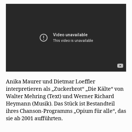
e
t
r
(
)
singt
ö
)
g
W
f
e
i
Mehrings
f
ö
r
n
f
d
„Die
e
f
i
t
n
n
Kälte“
)
e
n
t
e
)
u
e
m
F
e
n
s
t
e
r
g
e
Anika Maurer und Dietmar Loeffler
ö
f
interpretieren als „Zuckerbrot“ „Die Kälte“ von
f
n
Walter Mehring (Text) und Werner Richard
e
t
Heymann (Musik). Das Stück ist Bestandteil
)
ihres Chanson-Programms „Opium für alle“, das
sie ab 2001 aufführten.