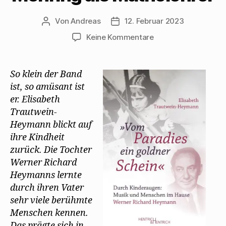
Von
Andreas
12. Februar 2023
Beitragsautor
Beitragsdatum
zu
Keine Kommentare
Elisabeth
Trautwein-
Heymann
So klein der Band
denkt
ist, so amüsant ist
an
er. Elisabeth
Mehring
Trautwein-
als
Heymann blickt auf
Mathelehrer
ihre Kindheit
zurück. Die Tochter
Werner Richard
Heymanns lernte
durch ihren Vater
sehr viele berühmte
Menschen kennen.
Das prägte sich in