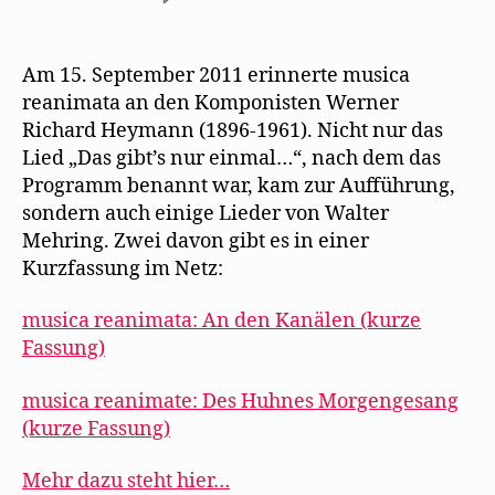
s
ö
e
e
f
musica
t
f
n
n
f
e
f
s
d
n
reanimata
r
n
t
e
e
erinnert
g
e
e
n
t
Am 15. September 2011 erinnerte musica
e
t
r
(
)
an
ö
)
g
W
reanimata an den Komponisten Werner
f
e
i
Werner
f
ö
r
Richard Heymann (1896-1961). Nicht nur das
Richard
n
f
d
e
f
i
Lied „Das gibt’s nur einmal…“, nach dem das
Heymann
t
n
n
Programm benannt war, kam zur Aufführung,
)
e
n
–
t
e
sondern auch einige Lieder von Walter
und
)
u
e
an
Mehring. Zwei davon gibt es in einer
m
F
Mehring
Kurzfassung im Netz:
e
n
s
t
musica reanimata: An den Kanälen (kurze
e
r
Fassung)
g
e
ö
musica reanimate: Des Huhnes Morgengesang
f
f
(kurze Fassung)
n
e
t
)
Mehr dazu steht hier…