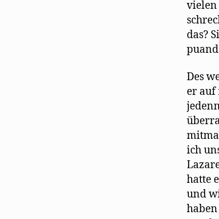
vielen
schrec
das? S
puande
Des we
er auf
jedenn
überra
mitmac
ich un
Lazare
hatte 
und wi
haben 