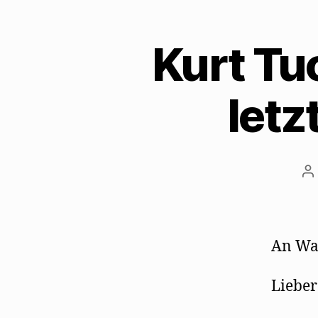
Kurt Tu
letz
B
An Wal
Lieber