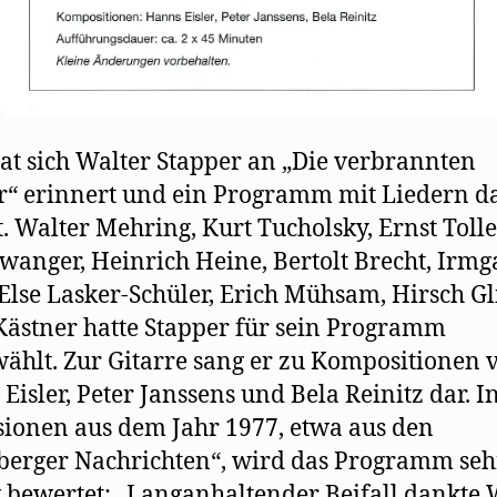
at sich Walter Stapper an „Die verbrannten
r“ erinnert und ein Programm mit Liedern d
lt. Walter Mehring, Kurt Tucholsky, Ernst Tolle
wanger, Heinrich Heine, Bertolt Brecht, Irmg
Else Lasker-Schüler, Erich Mühsam, Hirsch G
Kästner hatte Stapper für sein Programm
ählt. Zur Gitarre sang er zu Kompositionen 
Eisler, Peter Janssens und Bela Reinitz dar. I
ionen aus dem Jahr 1977, etwa aus den
erger Nachrichten“, wird das Programm seh
v bewertet: „Langanhaltender Beifall dankte 