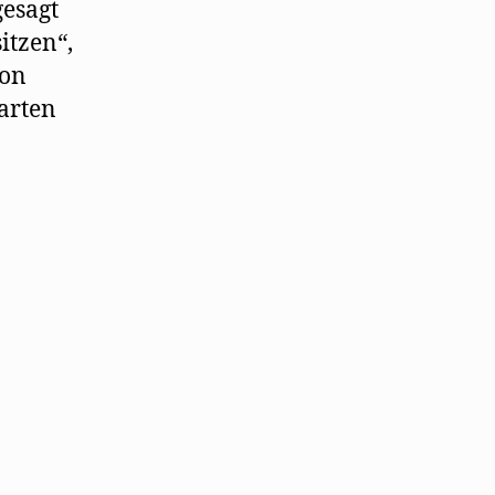
gesagt
itzen“,
von
arten