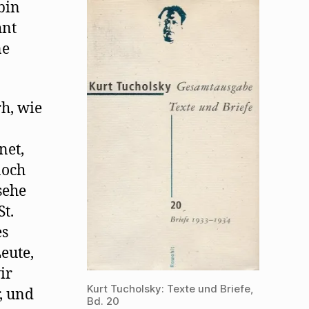
bin
hnt
ne
rh, wie
net,
noch
sehe
St.
es
eute,
ir
Kurt Tucholsky: Texte und Briefe,
, und
Bd. 20