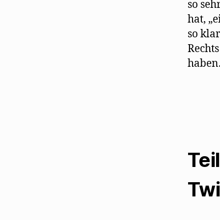
so seh
hat, „
so kla
Rechts
haben.
Tei
Twi