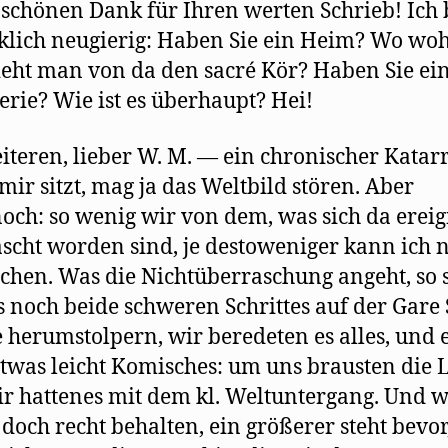
 schönen Dank für Ihren werten Schrieb! Ich 
klich neugierig: Haben Sie ein Heim? Wo wo
ieht man von da den sacré Kör? Haben Sie ei
rie? Wie ist es überhaupt? Hei!
iteren, lieber W. M. — ein chronischer Katar
 mir sitzt, mag ja das Weltbild stören. Aber
och: so wenig wir von dem, was sich da ereig
scht worden sind, je destoweniger kann ich 
hen. Was die Nichtüberraschung angeht, so 
s noch beide schweren Schrittes auf der Gare 
 herumstolpern, wir beredeten es alles, und 
etwas leicht Komisches: um uns brausten die L
r hattenes mit dem kl. Weltuntergang. Und w
doch recht behalten, ein größerer steht bevor