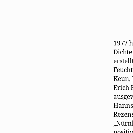
1977 h
Dichte
erstel
Feucht
Keun, 
Erich 
ausgew
Hanns 
Rezens
„Nürnb
positi