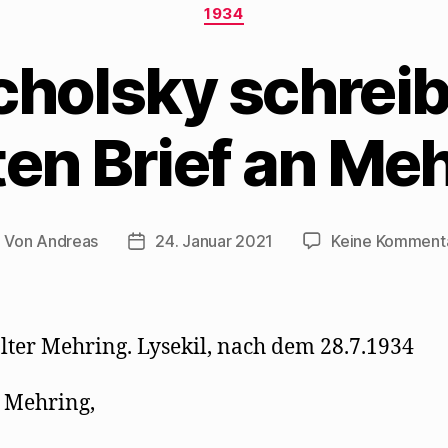
Kategorien
1934
cholsky schreib
ten Brief an Me
Von
Andreas
24. Januar 2021
Keine Komment
eitragsautor
Beitragsdatum
ter Mehring. Lysekil, nach dem 28.7.1934
 Mehring,