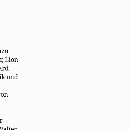
azu
r, Lion
ard
lik und
von
n
r
Walter