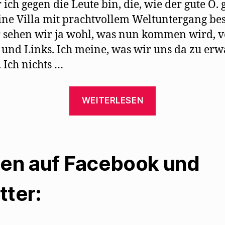
r ich gegen die Leute bin, die, wie der gute O. 
eine Villa mit prachtvollem Weltuntergang bes
r sehen wir ja wohl, was nun kommen wird, 
 und Links. Ich meine, was wir uns da zu erw
 Ich nichts …
„Kurt
WEITERLESEN
Tucholsky
schreibt
seinen
letzten
len auf Facebook und
Brief
an
tter:
Mehring“