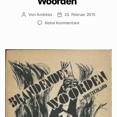
Woorden“
Von
Andreas
23. Februar 2015
Beitragsautor
Beitragsdatum
zu
Keine Kommentare
Mehring
im
niederländischen
Exil-
Band
„Brandende
Woorden“