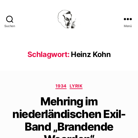
Suchen
Menü
Walter
Mehring
Schlagwort:
Heinz Kohn
Kategorien
1934
LYRIK
Mehring im
niederländischen Exil-
Band „Brandende