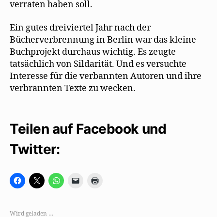
verraten haben soll.
Ein gutes dreiviertel Jahr nach der
Bücherverbrennung in Berlin war das kleine
Buchprojekt durchaus wichtig. Es zeugte
tatsächlich von Sildarität. Und es versuchte
Interesse für die verbannten Autoren und ihre
verbrannten Texte zu wecken.
Teilen auf Facebook und
Twitter:
K
K
K
K
K
l
l
l
l
l
i
i
i
i
i
c
c
c
c
c
k
k
k
k
k
,
e
e
e
e
Wird geladen …