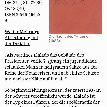
DM 24,–, Sfr. 22,30,
ö
f
Ös 182,40,
f
n
ISBN 3-546-46455-
e
t
9
)
Walter Mehrings
Die Nacht des Tyrannen
Abrechnung mit
(1983)
der Diktatur
„Als Martinez Llalado das Gebäude des
Präsidenten verließ, sprang ein jugendlicher,
schlanker Mann in hellgrauem Sakko aus der
Reihe der Neugierigen und gab einige Schüsse
aus nächster Nähe auf ihn ab.“
So beginnt Mehrings Roman, der zuerst 1937 in
der Schweiz veröffenlicht wurde. Llalado ist
der Typ eines Führers, der die Problematik der