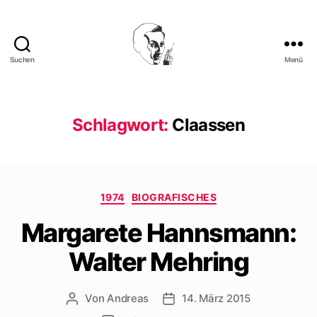
Suchen
Menü
Walter
Mehring
Schlagwort:
Claassen
Kategorien
1974
BIOGRAFISCHES
Margarete Hannsmann:
Walter Mehring
Von
Andreas
14. März 2015
Beitragsautor
Beitragsdatum