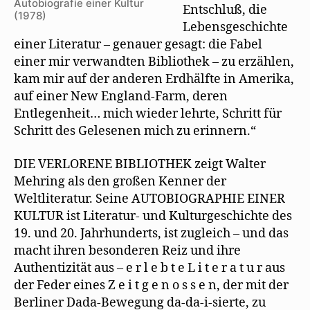
Autobiografie einer Kultur
Entschluß, die
(1978)
Lebensgeschichte
einer Literatur – genauer gesagt: die Fabel
einer mir verwandten Bibliothek – zu erzählen,
kam mir auf der anderen Erdhälfte in Amerika,
auf einer New England-Farm, deren
Entlegenheit… mich wieder lehrte, Schritt für
Schritt des Gelesenen mich zu erinnern.“
DIE VERLORENE BIBLIOTHEK zeigt Walter
Mehring als den großen Kenner der
Weltliteratur. Seine AUTOBIOGRAPHIE EINER
KULTUR ist Literatur- und Kulturgeschichte des
19. und 20. Jahrhunderts, ist zugleich – und das
macht ihren besonderen Reiz und ihre
Authentizität aus – e r l e b t e L i t e r a t u r aus
der Feder eines Z e i t g e n o s s e n, der mit der
Berliner Dada-Bewegung da-da-i-sierte, zu