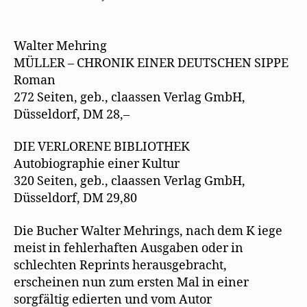
g
e
e
n
t
Pressetext
e
t
r
(
)
ö
)
g
W
zur
f
e
i
f
ö
r
Werkausgabe
Walter Mehring
n
f
d
–
e
f
i
MÜLLER – CHRONIK EINER DEUTSCHEN SIPPE
t
n
n
Müller
)
e
n
Roman
t
e
/
)
u
272 Seiten, geb., claassen Verlag GmbH,
e
Die
m
Düsseldorf, DM 28,–
verlorene
F
e
Bibliothek
n
s
DIE VERLORENE BIBLIOTHEK
t
e
Autobiographie einer Kultur
r
320 Seiten, geb., claassen Verlag GmbH,
g
e
Düsseldorf, DM 29,80
ö
f
f
n
Die Bucher Walter Mehrings, nach dem K iege
e
t
meist in fehlerhaften Ausgaben oder in
)
schlechten Reprints herausgebracht,
erscheinen nun zum ersten Mal in einer
sorgfältig edierten und vom Autor