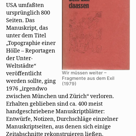
f
f
USA umfaßten
n
ursprünglich 800
e
t
Seiten. Das
)
Manuskript, das
unter dem Titel
„Topographie einer
Hölle – Reportagen
der Unter-
Weltstädte“
Wir müssen weiter –
veröffentlicht
Fragmente aus dem Exil
werden sollte, ging
(1979)
1976 „irgendwo
zwischen München und Zürich“ verloren.
Erhalten geblieben sind ca. 400 meist
handgeschriebene Manuskriptblätter:
Entwürfe, Notizen, Durchschläge einzelner
Manuskriptseiten, aus denen sich einige
Zeitabschnitte rekonstruieren ließen.