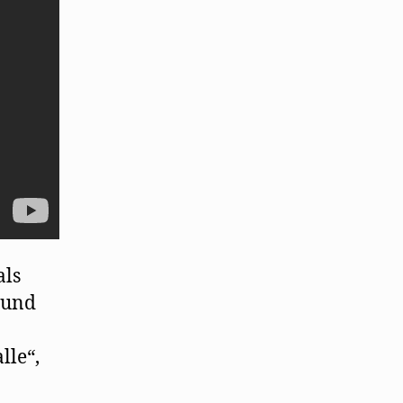
als
 und
lle“,