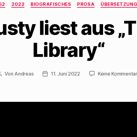
Kategorien
52
2022
BIOGRAFISCHES
PROSA
ÜBERSETZUN
ty liest aus „
Library“
Von
Andreas
11. Juni 2022
Keine Kommenta
Beitragsautor
Beitragsdatum