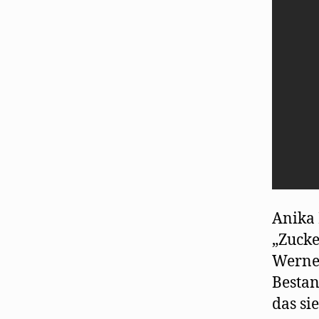
Anika 
„Zucke
Werner
Bestan
das si