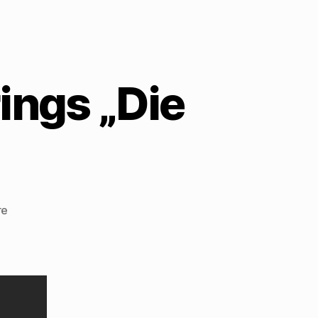
ings „Die
zu
re
Anika
Mauer
singt
Mehrings
„Die
Kälte“