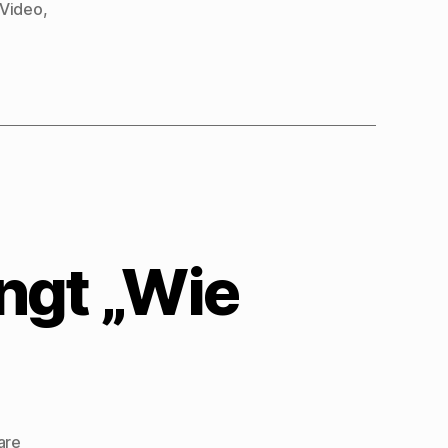
Video
,
ngt „Wie
zu
are