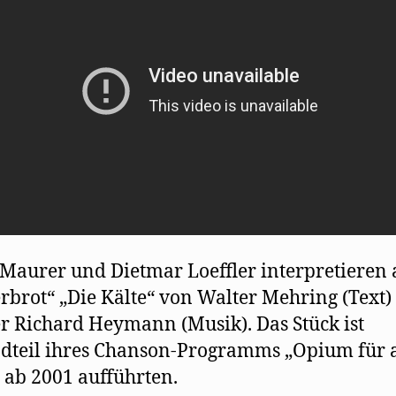
s
t
e
r
g
e
ö
f
f
n
e
t
)
Maurer und Dietmar Loeffler interpretieren 
rbrot“ „Die Kälte“ von Walter Mehring (Text)
 Richard Heymann (Musik). Das Stück ist
dteil ihres Chanson-Programms „Opium für a
e ab 2001 aufführten.