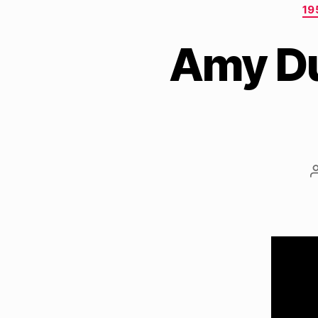
19
Amy Dus