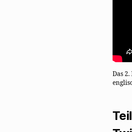
Das 2.
englis
Tei