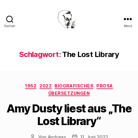
Suchen
Menü
Walter
Mehring
Schlagwort:
The Lost Library
Kategorien
1952
2022
BIOGRAFISCHES
PROSA
ÜBERSETZUNGEN
Amy Dusty liest aus „The
Lost Library“
Von
Andreas
11. Juni 2022
Beitragsautor
Beitragsdatum