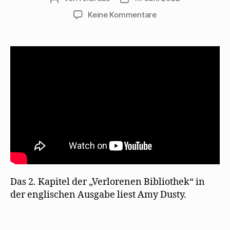
zu
Keine Kommentare
Amy
Dusty
liest
aus
„The
Lost
Library“
Das 2. Kapitel der „Verlorenen Bibliothek“ in
der englischen Ausgabe liest Amy Dusty.