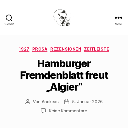
Suchen
Menü
Walter
Mehring
Kategorien
1927
PROSA
REZENSIONEN
ZEITLEISTE
Hamburger
Fremdenblatt freut
„Algier“
Von
Andreas
5. Januar 2026
Beitragsautor
Beitragsdatum
zu
Keine Kommentare
Hamburger
Fremdenblatt