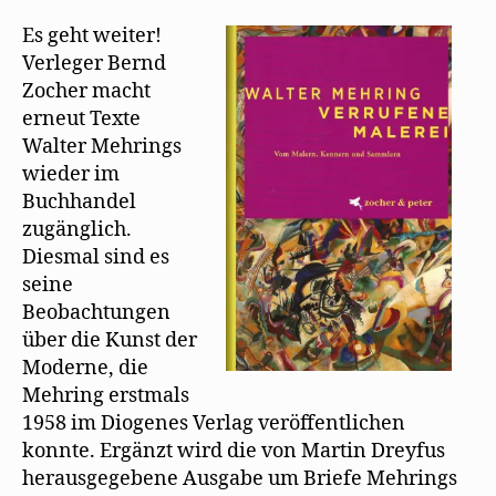
Malerei“
ö
)
g
W
f
e
i
erscheint
Es geht weiter!
f
ö
r
n
f
d
als
Verleger Bernd
e
f
i
Neuauflage
t
n
n
Zocher macht
)
e
n
t
e
erneut Texte
)
u
e
Walter Mehrings
m
F
wieder im
e
n
Buchhandel
s
t
zugänglich.
e
r
Diesmal sind es
g
e
seine
ö
f
Beobachtungen
f
n
über die Kunst der
e
Moderne, die
t
)
Mehring erstmals
1958 im Diogenes Verlag veröffentlichen
konnte. Ergänzt wird die von Martin Dreyfus
herausgegebene Ausgabe um Briefe Mehrings