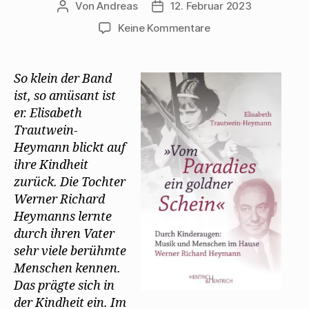
m
e
u
l
r
Von
Andreas
12. Februar 2023
Beitragsautor
Beitragsdatum
F
r
e
z
g
e
g
m
u
e
zu
n
e
F
Keine Kommentare
s
ö
s
ö
e
e
f
Elisabeth
t
f
n
n
f
e
f
s
d
n
Trautwein-
r
n
t
e
e
g
e
e
n
t
Heymann
So klein der Band
e
t
r
(
)
denkt
ö
)
g
W
ist, so amüsant ist
f
e
i
an
f
ö
r
er. Elisabeth
n
f
d
Mehring
e
f
i
Trautwein-
als
t
n
n
)
e
n
Heymann blickt auf
Mathelehrer
t
e
)
u
ihre Kindheit
e
m
zurück. Die Tochter
F
Werner Richard
e
n
Heymanns lernte
s
t
durch ihren Vater
e
r
sehr viele berühmte
g
e
Menschen kennen.
ö
f
Das prägte sich in
f
n
der Kindheit ein. Im
e