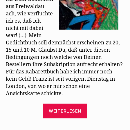
e
m
aus Freiwaldau –
F
e
ach, wie verfluchte
n
s
ich es, daß ich
t
e
nicht mit dabei
r
g
war! (…) Mein
e
Gedichtbuch soll demnächst erscheinen zu 20,
ö
f
15 und 10 M. Glaubst Du, daß unter diesen
f
n
Bedingungen noch welche von Deinen
e
t
Bestellern ihre Subskription aufrecht erhalten?
)
Für das Kabarettbuch habe ich immer noch
kein Geld! Franz ist seit vorigem Dienstag in
London, von wo er mir schon eine
Ansichtskarte schickte.
„Max
WEITERLESEN
Herrmann-
Neiße