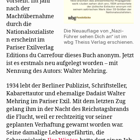
vorstellt. Im Jahr
f
n
nach der
e
t
Machtübernahme
)
durch die
Die Neuauflage von „Nazi-
Nationalsozialiste
Führer sehen Dich an“ ist im
n erscheint im
wbg Theiss Verlag erschienen.
Pariser Exilverlag
Editions du Carrefour dieses Buch anonym. Jetzt
ist es erstmals neu aufgelegt worden – mit
Nennung des Autors: Walter Mehring.
1934 lebt der Berliner Publizist, Schriftsteller,
Kabarettautor und ehemalige Dadaist Walter
Mehring im Pariser Exil. Mit dem letzten Zug
gelang ihm in der Nacht des Reichstagsbrands
die Flucht, weil er rechtzeitig vor seiner
geplanten Verhaftung gewarnt worden war.
Seine damalige Lebensgefährtin, die