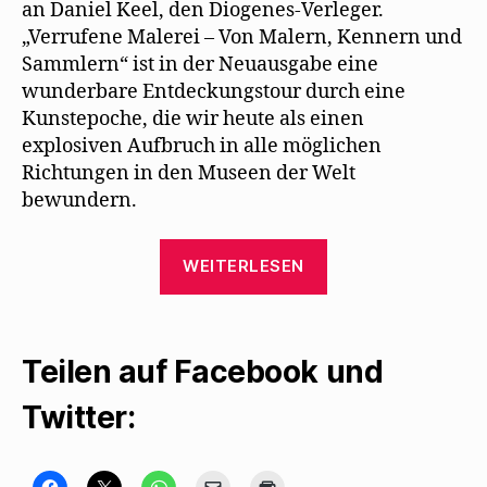
an Daniel Keel, den Diogenes-Verleger.
„Verrufene Malerei – Von Malern, Kennern und
Sammlern“ ist in der Neuausgabe eine
wunderbare Entdeckungstour durch eine
Kunstepoche, die wir heute als einen
explosiven Aufbruch in alle möglichen
Richtungen in den Museen der Welt
bewundern.
„„Verrufene
WEITERLESEN
Malerei“
erscheint
als
Teilen auf Facebook und
Neuauflage“
Twitter:
K
K
K
K
K