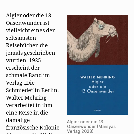
ö
)
g
W
bringt
f
e
i
f
ö
r
Algier
n
f
d
Algier oder die 13
oder
e
f
i
t
n
n
Oasenwunder ist
die
)
e
n
t
e
vielleicht eines der
13
)
u
e
Oasenwunder
seltsamsten
m
heraus
F
Reisebücher, die
e
jemals geschrieben
n
s
wurden. 1925
t
e
erscheint der
r
g
schmale Band im
e
ö
Verlag „Die
f
f
Schmiede“ in Berlin.
n
e
Walter Mehring
t
)
verarbeitet in ihm
eine Reise in die
damalige
Algier oder die 13
Oasenwunder (Marsyas
französische Kolonie
Verlag 2023)