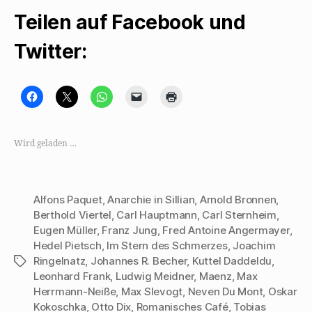
lernt
Teilen auf Facebook und
Mehring
auswendig“
Twitter:
K
K
K
K
K
l
l
l
l
l
i
i
i
i
i
c
c
c
c
c
k
k
k
k
k
,
e
e
e
e
Wird geladen …
u
,
n
n
n
m
u
,
,
z
a
m
u
u
u
u
a
m
m
m
f
u
a
e
A
F
f
u
i
u
Alfons Paquet
,
Anarchie in Sillian
,
Arnold Bronnen
,
a
X
f
n
s
c
z
W
e
d
Berthold Viertel
,
Carl Hauptmann
,
Carl Sternheim
,
e
u
h
m
r
Eugen Müller
,
Franz Jung
,
Fred Antoine Angermayer
,
b
t
a
F
u
o
e
t
r
c
Hedel Pietsch
,
Im Stern des Schmerzes
,
Joachim
o
i
s
e
k
k
l
A
u
e
Ringelnatz
,
Johannes R. Becher
,
Kuttel Daddeldu
,
Schlagwörter
z
e
p
n
n
u
n
p
d
(
Leonhard Frank
,
Ludwig Meidner
,
Maenz
,
Max
t
(
z
e
W
Herrmann-Neiße
,
Max Slevogt
,
Neven Du Mont
,
Oskar
e
W
u
i
i
i
i
t
n
r
Kokoschka
,
Otto Dix
,
Romanisches Café
,
Tobias
l
r
e
e
d