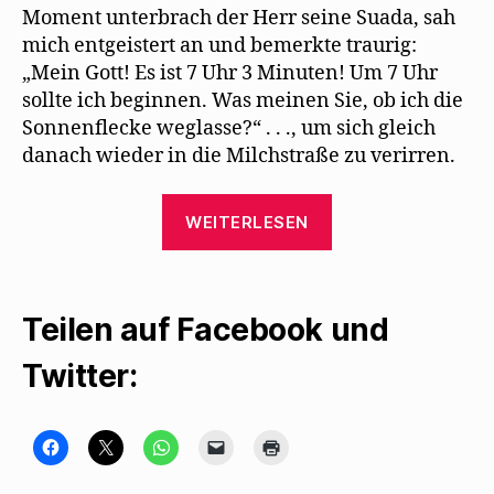
Moment unterbrach der Herr seine Suada, sah
mich entgeistert an und bemerkte traurig:
„Mein Gott! Es ist 7 Uhr 3 Minuten! Um 7 Uhr
sollte ich beginnen. Was meinen Sie, ob ich die
Sonnenflecke weglasse?“ . . ., um sich gleich
danach wieder in die Milchstraße zu verirren.
„Walter
WEITERLESEN
Mehring
würdigt
Rundfunkpionie
Teilen auf Facebook und
Twitter:
K
K
K
K
K
l
l
l
l
l
i
i
i
i
i
c
c
c
c
c