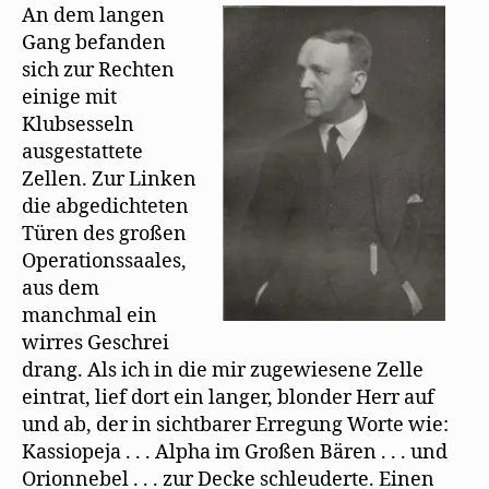
n
f
d
An dem langen
e
f
i
t
n
n
Gang befanden
)
e
n
t
e
sich zur Rechten
)
u
e
einige mit
m
F
Klubsesseln
e
ausgestattete
n
s
Zellen. Zur Linken
t
e
die abgedichteten
r
g
Türen des großen
e
ö
Operationssaales,
f
f
aus dem
n
e
manchmal ein
t
)
wirres Geschrei
drang. Als ich in die mir zugewiesene Zelle
eintrat, lief dort ein langer, blonder Herr auf
und ab, der in sichtbarer Erregung Worte wie:
Kassiopeja . . . Alpha im Großen Bären . . . und
Orionnebel . . . zur Decke schleuderte. Einen