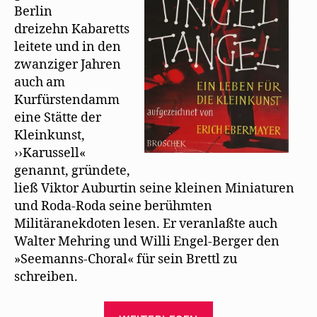
F
Berlin
e
n
dreizehn Kabaretts
s
t
leitete und in den
e
r
zwanziger Jahren
g
e
auch am
ö
f
Kurfürstendamm
f
n
eine Stätte der
e
Kleinkunst,
t
)
››Karussell«
genannt, gründete,
ließ Viktor Auburtin seine kleinen Miniaturen
und Roda-Roda seine berühmten
Militäranekdoten lesen. Er veranlaßte auch
Walter Mehring und Willi Engel-Berger den
»Seemanns-Choral« für sein Brettl zu
schreiben.
„Willi