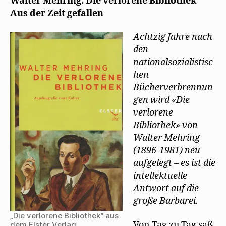
Walter Mehring: Die verlorene Bibliothek
g
e
Aus der Zeit gefallen
ö
f
f
n
Achtzig Jahre nach
e
den
t
)
nationalsozialistisc
hen
Bücherverbrennun
gen wird «Die
verlorene
Bibliothek» von
Walter Mehring
(1896-1981) neu
aufgelegt – es ist die
intellektuelle
Antwort auf die
große Barbarei.
„Die verlorene Bibliothek“ aus
Von Tag zu Tag saß
dem Elster Verlag