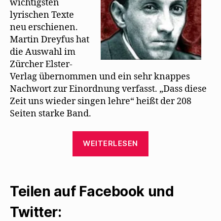
wichtigsten
f
n
lyrischen Texte
e
t
neu erschienen.
)
Martin Dreyfus hat
die Auswahl im
Zürcher Elster-
Verlag übernommen und ein sehr knappes
Nachwort zur Einordnung verfasst. „Dass diese
Zeit uns wieder singen lehre“ heißt der 208
Seiten starke Band.
„Mehrings
WEITERLESEN
Gedichte
neu
zu
Teilen auf Facebook und
haben:
Dass
Twitter:
diese