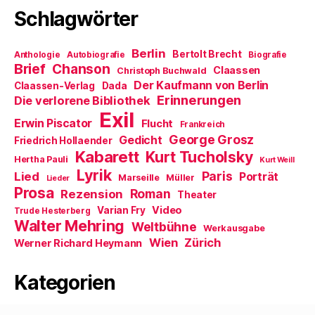
t
n
n
Schlagwörter
)
e
n
t
e
)
u
e
m
Berlin
Bertolt Brecht
Anthologie
Autobiografie
Biografie
F
Brief
Chanson
e
Claassen
Christoph Buchwald
n
Der Kaufmann von Berlin
Claassen-Verlag
Dada
s
t
Erinnerungen
Die verlorene Bibliothek
e
Exil
r
Erwin Piscator
Flucht
g
Frankreich
e
George Grosz
Gedicht
Friedrich Hollaender
ö
f
Kabarett
Kurt Tucholsky
Hertha Pauli
f
Kurt Weill
n
Lyrik
Paris
Lied
Porträt
Marseille
e
Müller
Lieder
t
Prosa
Roman
Rezension
Theater
)
Video
Varian Fry
Trude Hesterberg
Walter Mehring
Weltbühne
Werkausgabe
Wien
Zürich
Werner Richard Heymann
Kategorien