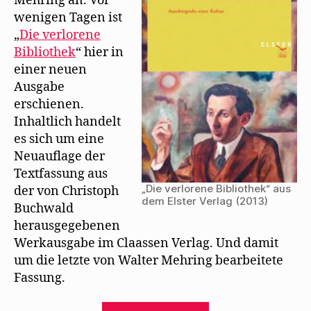
Mehring an. Vor
Bibliothek“
F
e
wenigen Tagen ist
neu
n
s
„
Die verlorene
auf
t
Bibliothek
“ hier in
e
r
einer neuen
g
e
Ausgabe
ö
f
erschienen.
f
n
Inhaltlich handelt
e
t
es sich um eine
)
Neuauflage der
Textfassung aus
„Die verlorene Bibliothek“ aus
der von Christoph
dem Elster Verlag (2013)
Buchwald
herausgegebenen
Werkausgabe im Claassen Verlag. Und damit
um die letzte von Walter Mehring bearbeitete
Fassung.
„Der