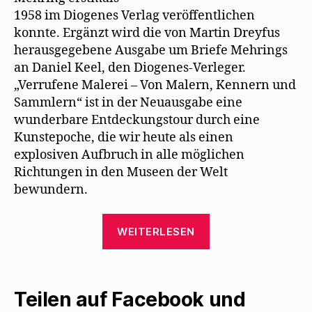
1958 im Diogenes Verlag veröffentlichen
konnte. Ergänzt wird die von Martin Dreyfus
herausgegebene Ausgabe um Briefe Mehrings
an Daniel Keel, den Diogenes-Verleger.
„Verrufene Malerei – Von Malern, Kennern und
Sammlern“ ist in der Neuausgabe eine
wunderbare Entdeckungstour durch eine
Kunstepoche, die wir heute als einen
explosiven Aufbruch in alle möglichen
Richtungen in den Museen der Welt
bewundern.
„„Verrufene
WEITERLESEN
Malerei“
erscheint
als
Teilen auf Facebook und
Neuauflage“