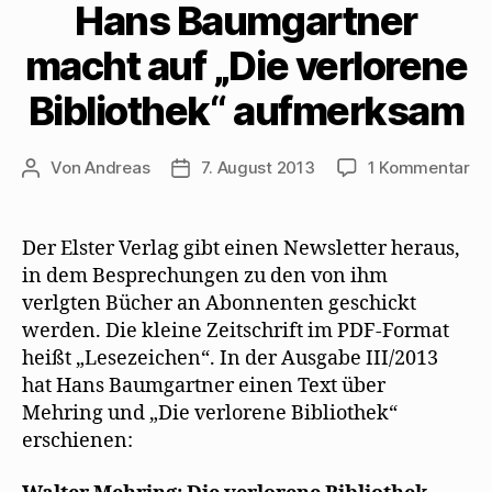
Hans Baumgartner
i
m
r
r
F
n
F
d
E
e
n
e
i
-
n
macht auf „Die verlorene
e
n
n
M
s
u
s
n
a
t
e
t
e
i
e
Bibliothek“ aufmerksam
m
e
u
l
r
F
r
e
z
g
e
g
m
u
e
n
e
F
s
ö
s
ö
e
e
f
zu
Von
Andreas
7. August 2013
1 Kommentar
Beitragsautor
Beitragsdatum
t
f
n
n
f
e
f
s
d
n
Ha
r
n
t
e
e
g
e
e
n
t
Ba
e
t
r
(
)
ma
ö
)
g
W
Der Elster Verlag gibt einen Newsletter heraus,
f
e
i
au
f
ö
r
in dem Besprechungen zu den von ihm
n
f
d
„Di
e
f
i
verlgten Bücher an Abonnenten geschickt
ve
t
n
n
)
e
n
werden. Die kleine Zeitschrift im PDF-Format
Bib
t
e
heißt „Lesezeichen“. In der Ausgabe III/2013
)
u
au
e
hat Hans Baumgartner einen Text über
m
F
Mehring und „Die verlorene Bibliothek“
e
n
erschienen:
s
t
e
r