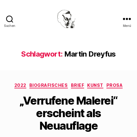
Suchen
Menü
Walter
Mehring
Schlagwort:
Martin Dreyfus
Kategorien
2022
BIOGRAFISCHES
BRIEF
KUNST
PROSA
„Verrufene Malerei“
erscheint als
Neuauflage