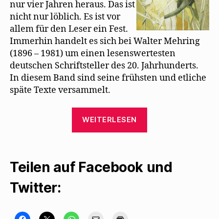
nur vier Jahren heraus. Das ist
t
e
nicht nur löblich. Es ist vor
r
g
allem für den Leser ein Fest.
e
ö
Immerhin handelt es sich bei Walter Mehring
f
f
(1896 – 1981) um einen lesenswertesten
n
e
deutschen Schriftsteller des 20. Jahrhunderts.
t
)
In diesem Band sind seine frühsten und etliche
späte Texte versammelt.
„Elster
WEITERLESEN
Verlag
gibt
Sturm-
Teilen auf Facebook und
und
Dada-
Twitter:
Texte
heraus“
K
K
K
K
K