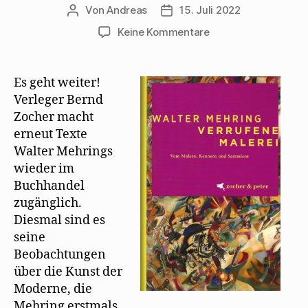
Von
Andreas
15. Juli 2022
Beitragsautor
Beitragsdatum
zu
Keine Kommentare
„Verrufene
Malerei“
erscheint
Es geht weiter!
als
Verleger Bernd
Neuauflage
Zocher macht
erneut Texte
Walter Mehrings
wieder im
Buchhandel
zugänglich.
Diesmal sind es
seine
Beobachtungen
über die Kunst der
Moderne, die
Mehring erstmals