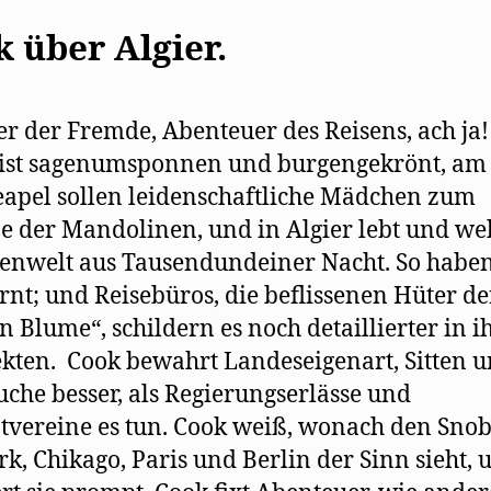
 über Algier.
 der Fremde, Abenteuer des Reisens, ach ja!
ist sagenumsponnen und burgengekrönt, am 
apel sollen leidenschaftliche Mädchen zum
e der Mandolinen, und in Algier lebt und we
nwelt aus Tausendundeiner Nacht. So habe
ernt; und Reisebüros, die beflissenen Hüter de
n Blume“, schildern es noch detaillierter in i
kten. Cook bewahrt Landeseigenart, Sitten 
che besser, als Regierungserlässe und
vereine es tun. Cook weiß, wonach den Snob
k, Chikago, Paris und Berlin der Sinn sieht, 