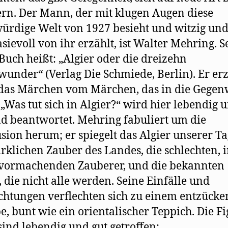
n. Der Mann, der mit klugen Augen diese
rdige Welt von 1927 besieht und witzig un
sievoll von ihr erzählt, ist Walter Mehring. S
Buch heißt: „Algier oder die dreizehn
under“ (Verlag Die Schmiede, Berlin). Er erz
das Märchen vom Märchen, das in die Gegen
. „Was tut sich in Algier?“ wird hier lebendig 
nd beantwortet. Mehring fabuliert um die
usion herum; er spiegelt das Algier unserer Ta
rklichen Zauber des Landes, die schlechten,
 vormachenden Zauberer, und die bekannten
, die nicht alle werden. Seine Einfälle und
htungen verflechten sich zu einem entzück
, bunt wie ein orientalischer Teppich. Die F
sind lebendig und gut getroffen: