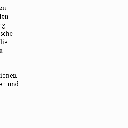
den
len
ng
ische
die
a
tionen
ken und