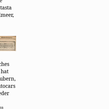
e
tasta
dmeer,
ches
 hat
äubern,
tocars
eder
zu