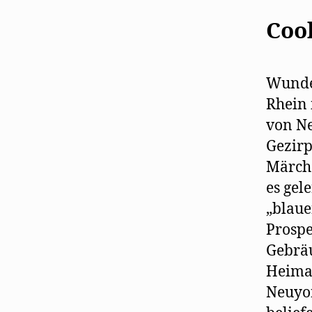
Cook
Wunder
Rhein 
von Ne
Gezirp
Märche
es gel
„blaue
Prospe
Gebräu
Heimat
Neuyor