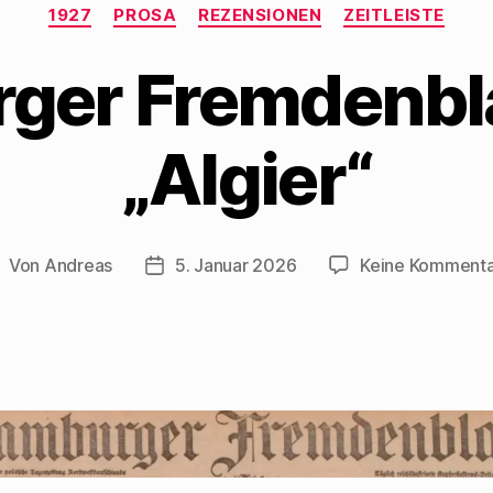
Kategorien
1927
PROSA
REZENSIONEN
ZEITLEISTE
er Fremdenbla
„Algier“
Von
Andreas
5. Januar 2026
Keine Komment
eitragsautor
Beitragsdatum