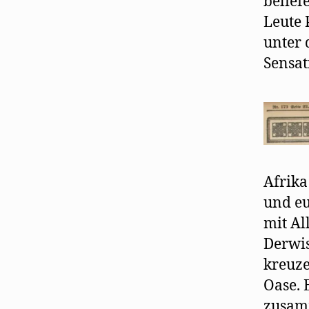
belief
Leute 
unter 
Sensat
Afrika
und eu
mit Al
Derwis
kreuze
Oase. 
zusamm