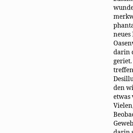
wunder
merkwü
phanta
neues 
Oasenw
darin 
geriet
treffe
Desill
den wi
etwas
Vielen
Beobac
Gewebe
darin 