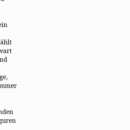
d
ein
ählt
wart
und
ge,
 immer
enden
iguren