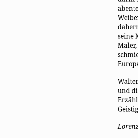
abente
Weiber
daherr
seine 
Maler,
schmie
Europa
Walter
und di
Erzähl
Geisti
Lorenz