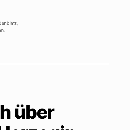
enblatt
,
en
,
ch über