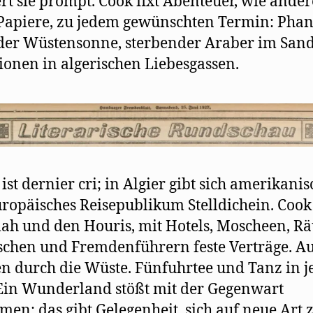
ert sie prompt. Cook fixt Abenteuer, wie ander
Papiere, zu jedem gewünschten Termin: Phan
der Wüstensonne, sterbender Araber im San
ionen in algerischen Liebesgassen.
 ist dernier cri; in Algier gibt sich amerikanis
ropäisches Reisepublikum Stelldichein. Cook
lah und den Houris, mit Hotels, Moscheen, R
chen und Fremdenführern feste Verträge. Au
n durch die Wüste. Fünfuhrtee und Tanz in j
Ein Wunderland stößt mit der Gegenwart
en: das gibt Gelegenheit, sich auf neue Art 