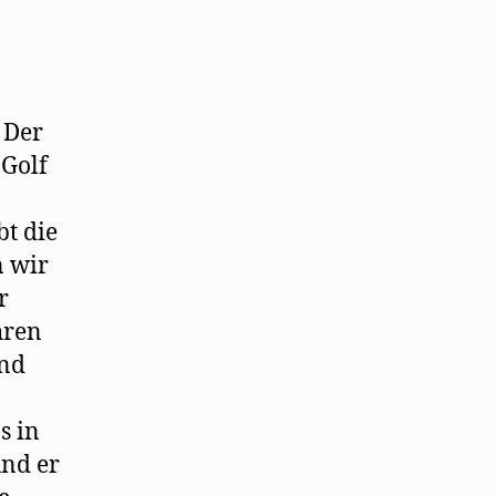
 Der
Golf
bt die
n wir
r
hren
und
s in
und er