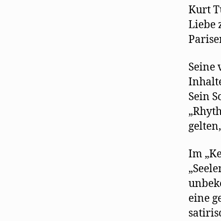
Kurt T
Liebe 
Parise
Seine 
Inhalt
Sein S
„Rhyth
gelten
Im „Ke
„Seele
unbeke
eine g
satiri