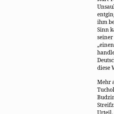
Unsaub
entgin
ihm be
Sinn k
seiner 
„einen
handle
Deutsc
diese 
Mehr a
Tuchol
Budzin
Streif
Urteil