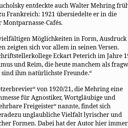
ucholsky entdeckte auch Walter Mehring früh
zu Frankreich: 1921 übersiedelte er in die
r Montparnasse-Cafés.
vielfältigen Möglichkeiten in Form, Ausdruck
en zeigten sich vor allem in seinen Versen.
chriftstellerkollege Eckart Peterich im Jahre 
mus und Reim, die heute manchem als frag
, sind ihm natürlichste Freunde.“
tzerbrevier“ von 1920/21, die Mehring eine
nmesse für Agnostiker, Wortgläubige und
hrbare Freigeister“ nannte, findet sich
eradezu unglaubliche Vielfalt lyrischer und
scher Formen. Dabei hat der Autor hier immer