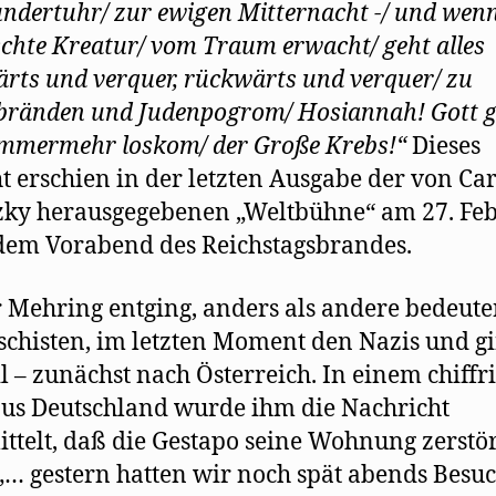
ndertuhr/ zur ewigen Mitternacht -/ und wenn
chte Kreatur/ vom Traum erwacht/ geht alles
rts und verquer, rückwärts und verquer/ zu
ränden und Judenpogrom/ Hosiannah! Gott ge
mmermehr loskom/ der Große Krebs!“
Dieses
t erschien in der letzten Ausgabe der von Ca
zky herausgegebenen „Weltbühne“ am 27. Fe
dem Vorabend des Reichstagsbrandes.
 Mehring entging, anders als andere bedeut
schisten, im letzten Moment den Nazis und g
il – zunächst nach Österreich. In einem chiffr
aus Deutschland wurde ihm die Nachricht
ttelt, daß die Gestapo seine Wohnung zerstör
 „… gestern hatten wir noch spät abends Besuc