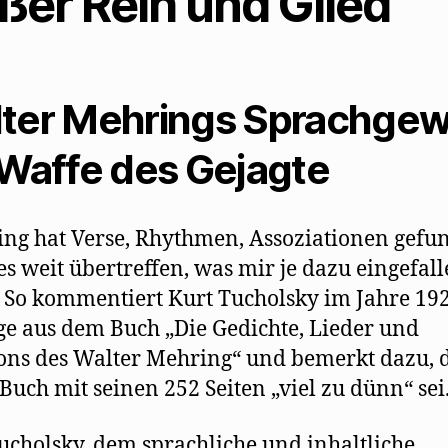
ßer Reih und Glied
ter Mehrings Sprachgew
 Waffe des Gejagte
ng hat Verse, Rhythmen, Assoziationen gefu
les weit übertreffen, was mir je dazu eingefal
 So kommentiert Kurt Tucholsky im Jahre 19
e aus dem Buch „Die Gedichte, Lieder und
ns des Walter Mehring“ und bemerkt dazu, 
 Buch mit seinen 252 Seiten „viel zu dünn“ sei
ucholsky, dem sprachliche und inhaltliche