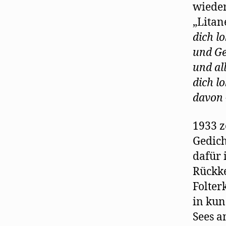
wieder
„Litane
dich l
und Ge
und al
dich l
davon -
1933 z
Gedich
dafür i
Rückke
Folte
in kun
Sees a