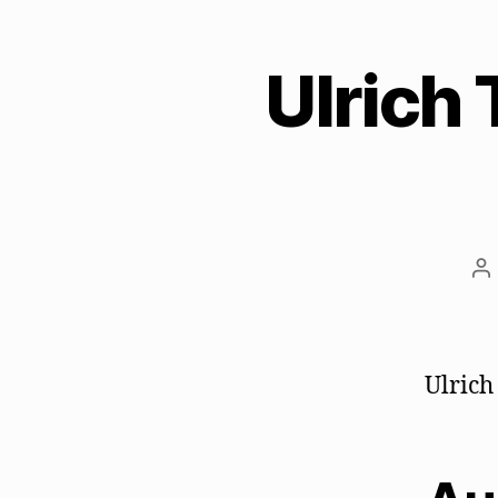
Ulrich 
Be
Ulrich