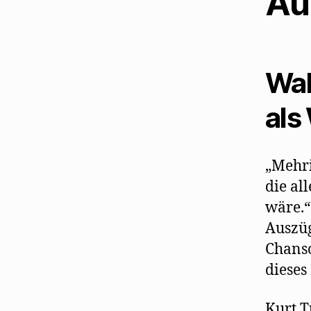
Au
Wal
als
„Mehri
die al
wäre.“
Auszüg
Chanso
dieses
Kurt T