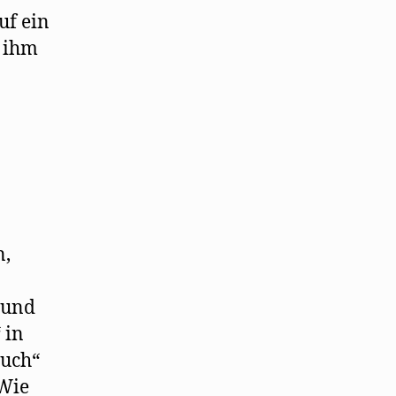
uf ein
 ihm
n,
 und
 in
auch“
 Wie