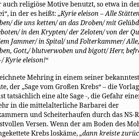
 auch religiöse Motive benutzt, so etwa in de
i“, in der es heißt:
„Kyrie eleison – Alle Stätten
oben/ die uns ketten/ an das Droben/ mit Gelübd
boten/ in den Krypten/ der Zeloten/ von der Qu
lem Jammer/ in Spital/ und Folterkammer/ Alle,
oben, Gott,/ blutverwoben und bigott/ Herr, befr
/ Kyrie eleison!
“
eichnete Mehring in einem seiner bekanntes
te, der „Sage vom Großen Krebs“ – die Vorla
st tatsächlich eine alte Sage -, die Gefahr eine
hr in die mittelalterliche Barbarei der
rkammern und Scheiterhaufen durch das NS-
stvollen Versen. Wenn der am Boden des Mo
ngekettete Krebs loskäme,
„dann kreiste zurüc