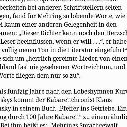
erkeiten bei anderen Schriftstellern selten
gen, fand für Mehring so lobende Worte, wie 
i kaum einer anderen Gelegenheit in den
amen: „Dieser Dichter kann noch den Herzsc
Leser beeinflussen, wenn er will . . .“, er habe
 völlig neuen Ton in die Literatur eingeführt“
 sich um „herrlich gereimte Lieder, von eine
hland fast nie gesehenen Wortreichtum, und
Worte fliegen dem nur so zu“.
ls fünfzig Jahre nach den Lobeshymnen Kur
skys kommt der Kabarettchronist Klaus
sky in seinem Buch „Pfeffer ins Getriebe. Ein
zug durch 100 Jahre Kabarett“ zu einem ähnl
. Bei ihm heißt es: „Mehrings Sprachgewalt