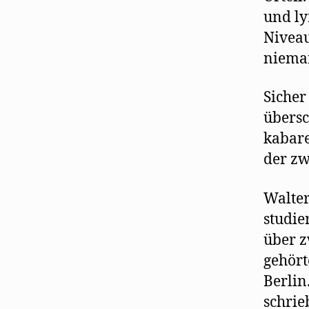
und ly
Niveau
nieman
Sicher
übersc
kabare
der zw
Walter
studie
über z
gehört
Berlin
schrie