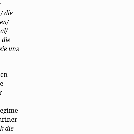
r
/ die
en/
al/
 die
eie uns
ten
ge
r
Regime
hriner
k die