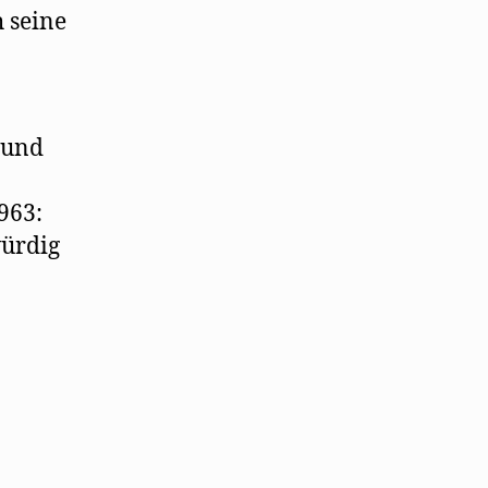
 seine
 und
1963:
würdig