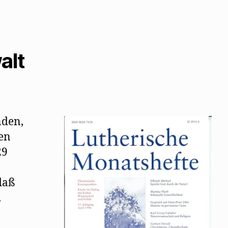
alt
nden,
len
29
daß
.