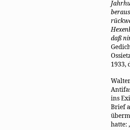
Jahrhu
beraus
rückwä
Hexenb
daß ni
Gedich
Ossiet
1933, 
Walter
Antifa
ins Ex
Brief 
übermi
hatte: