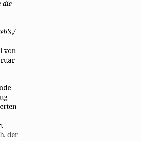
 die
b’s,/
rl von
bruar
ende
ing
ierten
t
h, der