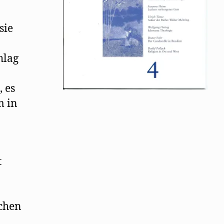
sie
hlag
, es
m in
t
ichen