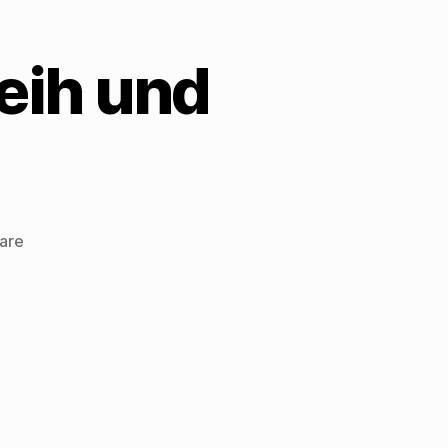
Reih und
zu
are
Ulrich
Tietze
:
Außer
Reih
und
Glied