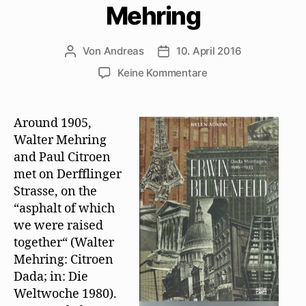
Mehring
Von
Andreas
10. April 2016
Beitragsautor
Beitragsdatum
zu
Keine Kommentare
Helen
Adkins
zur
Around 1905,
Freundschaft
Walter Mehring
von
and Paul Citroen
Erwin
met on Derfflinger
Blumenfeld
Strasse, on the
und
“asphalt of which
Walter
Mehring
we were raised
together“ (Walter
Mehring: Citroen
Dada; in: Die
Weltwoche 1980).