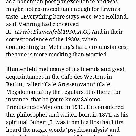
as a bohemian poet par excellence and was
maybe not cosmopolitan enough for Erwin’s
taste: „Everything here stays Wee-wee Holland,
as if Mehring had conceived
it.”
(Erwin Blumenfeld 1930; A.O.)
And in their
correspondence of the 1930s, when
commenting on Mehring’s hard circumstances,
the tone is more mocking than worried.
Blumenfeld met many of his friends and good
acquaintances in the Cafe des Westens in
Berlin, called “Café Grossenwahn” (Café
Megalomania) by the regulars. It is there, for
instance, that he got to know Salomo
Friedlaender-Mynona in 1913. He considered
this philosopher and writer, born in 1871, as his
spiritual father: „It was from his lips that I ﬁrst
heard the magic words ‘psychoanalysis’ and