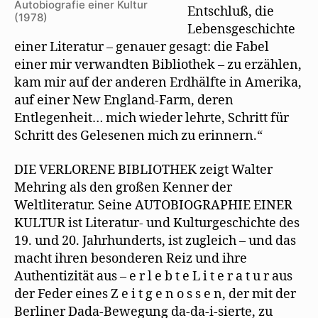
Autobiografie einer Kultur
Entschluß, die
(1978)
Lebensgeschichte
einer Literatur – genauer gesagt: die Fabel
einer mir verwandten Bibliothek – zu erzählen,
kam mir auf der anderen Erdhälfte in Amerika,
auf einer New England-Farm, deren
Entlegenheit… mich wieder lehrte, Schritt für
Schritt des Gelesenen mich zu erinnern.“
DIE VERLORENE BIBLIOTHEK zeigt Walter
Mehring als den großen Kenner der
Weltliteratur. Seine AUTOBIOGRAPHIE EINER
KULTUR ist Literatur- und Kulturgeschichte des
19. und 20. Jahrhunderts, ist zugleich – und das
macht ihren besonderen Reiz und ihre
Authentizität aus – e r l e b t e L i t e r a t u r aus
der Feder eines Z e i t g e n o s s e n, der mit der
Berliner Dada-Bewegung da-da-i-sierte, zu