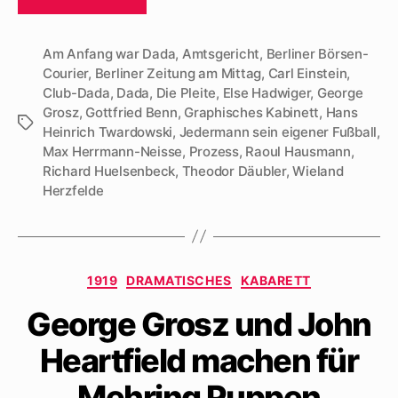
Am Anfang war Dada
,
Amtsgericht
,
Berliner Börsen-
Courier
,
Berliner Zeitung am Mittag
,
Carl Einstein
,
Club-Dada
,
Dada
,
Die Pleite
,
Else Hadwiger
,
George
Grosz
,
Gottfried Benn
,
Graphisches Kabinett
,
Hans
Schlagwörter
Heinrich Twardowski
,
Jedermann sein eigener Fußball
,
Max Herrmann-Neisse
,
Prozess
,
Raoul Hausmann
,
Richard Huelsenbeck
,
Theodor Däubler
,
Wieland
Herzfelde
Kategorien
1919
DRAMATISCHES
KABARETT
George Grosz und John
Heartfield machen für
Mehring Puppen