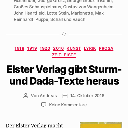
Hollaender
,
George Grosz
,
George Grosz in Berlin
,
Großes Schauspielhaus
,
Gustav von Wangenheim
,
John Heartfield
,
Lotte Stein
,
Marionette
,
Max
Reinhardt
,
Puppe
,
Schall und Rauch
Kategorien
1918
1919
1920
2016
KUNST
LYRIK
PROSA
ZEITLEISTE
Elster Verlag gibt Sturm-
und Dada-Texte heraus
Von
Andreas
14. Oktober 2016
Beitragsautor
Beitragsdatum
zu
Keine Kommentare
Elster
Verlag
gibt
Der Elster Verlag macht