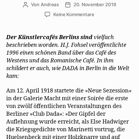
Von
Andreas
20. November 2019
Beitragsautor
Beitragsdatum
zu
Keine Kommentare
Herrmann-
Josef
Fohsel
Der Künstlercafés Berlins sind
vielfach
beschreibt
beschrieben worden. H.J. Fohsel veröffentlichte
den
1996 einen schönen Band über das Café des
Beginn
Westens und das Romanische Café. In ihm
von
schildert er auch, wie DADA in Berlin in die Welt
DADA
kam:
Am 12. April 1918 startete die »Neue Sezession«
in der Galerie Macht mit einer Soirée die erste
von zwölf öffentlichen Veranstaltungen des
Berliner »Club Dada«: »Der Gipfel der
Auflehnung wurde erreicht, als Else Hadwiger
die Kriegsgedichte von Marinetti vortrug, die
Huelsenbeck mit einer Holzknarre und auf