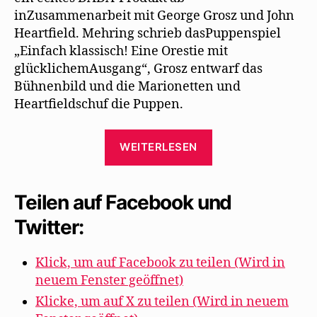
inZusammenarbeit mit George Grosz und John
Heartfield. Mehring schrieb dasPuppenspiel
„Einfach klassisch! Eine Orestie mit
glücklichemAusgang“, Grosz entwarf das
Bühnenbild und die Marionetten und
Heartfieldschuf die Puppen.
„George
WEITERLESEN
Grosz
und
John
Teilen auf Facebook und
Heartfield
Twitter:
machen
für
Klick, um auf Facebook zu teilen (Wird in
Mehring
neuem Fenster geöffnet)
Puppen“
Klicke, um auf X zu teilen (Wird in neuem