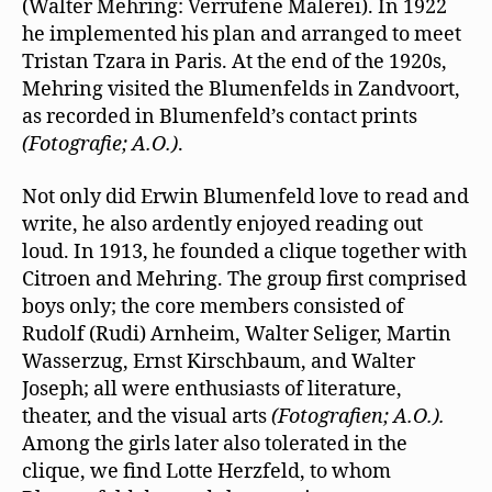
(Walter Mehring: Verrufene Malerei). In 1922
he implemented his plan and arranged to meet
Tristan Tzara in Paris. At the end of the 1920s,
Mehring visited the Blumenfelds in Zandvoort,
as recorded in Blumenfeld’s contact prints
(Fotografie; A.O.)
.
Not only did Erwin Blumenfeld love to read and
write, he also ardently enjoyed reading out
loud. In 1913, he founded a clique together with
Citroen and Mehring. The group ﬁrst comprised
boys only; the core members consisted of
Rudolf (Rudi) Arnheim, Walter Seliger, Martin
Wasserzug, Ernst Kirschbaum, and Walter
Joseph; all were enthusiasts of literature,
theater, and the visual arts
(Fotografien; A.O.).
Among the girls later also tolerated in the
clique, we ﬁnd Lotte Herzfeld, to whom