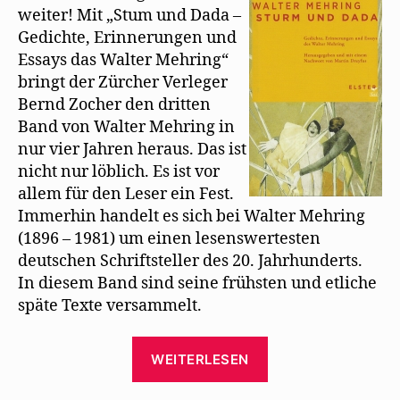
Sturm-
weiter! Mit „Stum und Dada –
und
Gedichte, Erinnerungen und
Dada-
Essays das Walter Mehring“
Texte
bringt der Zürcher Verleger
heraus
Bernd Zocher den dritten
Band von Walter Mehring in
nur vier Jahren heraus. Das ist
nicht nur löblich. Es ist vor
allem für den Leser ein Fest.
Immerhin handelt es sich bei Walter Mehring
(1896 – 1981) um einen lesenswertesten
deutschen Schriftsteller des 20. Jahrhunderts.
In diesem Band sind seine frühsten und etliche
späte Texte versammelt.
„Elster
WEITERLESEN
Verlag
gibt