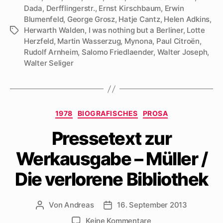
Dada
,
Derfflingerstr.
,
Ernst Kirschbaum
,
Erwin
Blumenfeld
,
George Grosz
,
Hatje Cantz
,
Helen Adkins
,
Herwarth Walden
,
I was nothing but a Berliner
,
Lotte
Schlagwörter
Herzfeld
,
Martin Wasserzug
,
Mynona
,
Paul Citroën
,
Rudolf Arnheim
,
Salomo Friedlaender
,
Walter Joseph
,
Walter Seliger
Kategorien
1978
BIOGRAFISCHES
PROSA
Pressetext zur
Werkausgabe – Müller /
Die verlorene Bibliothek
Von
Andreas
16. September 2013
Beitragsautor
Beitragsdatum
zu
Keine Kommentare