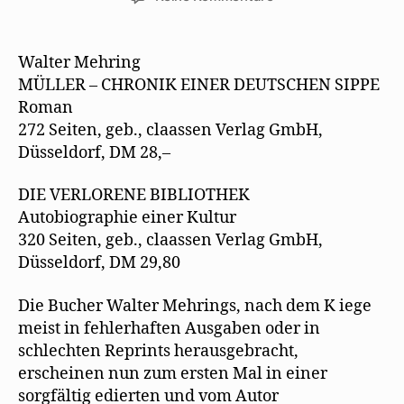
Pressetext
zur
Werkausgabe
Walter Mehring
–
MÜLLER – CHRONIK EINER DEUTSCHEN SIPPE
Müller
Roman
/
272 Seiten, geb., claassen Verlag GmbH,
Die
Düsseldorf, DM 28,–
verlorene
Bibliothek
DIE VERLORENE BIBLIOTHEK
Autobiographie einer Kultur
320 Seiten, geb., claassen Verlag GmbH,
Düsseldorf, DM 29,80
Die Bucher Walter Mehrings, nach dem K iege
meist in fehlerhaften Ausgaben oder in
schlechten Reprints herausgebracht,
erscheinen nun zum ersten Mal in einer
sorgfältig edierten und vom Autor