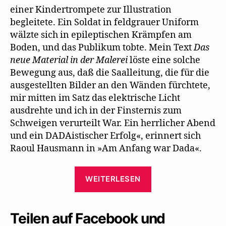
einer Kindertrompete zur Illustration
begleitete. Ein Soldat in feldgrauer Uniform
wälzte sich in epileptischen Krämpfen am
Boden, und das Publikum tobte. Mein Text
Das
neue Material in der Malerei
löste eine solche
Bewegung aus, daß die Saalleitung, die für die
ausgestellten Bilder an den Wänden fürchtete,
mir mitten im Satz das elektrische Licht
ausdrehte und ich in der Finsternis zum
Schweigen verurteilt War. Ein herrlicher Abend
und ein DADAistischer Erfolg«, erinnert sich
Raoul Hausmann in »Am Anfang war Dada«.
„Herrmann-
WEITERLESEN
Josef
Fohsel
beschreibt
Teilen auf Facebook und