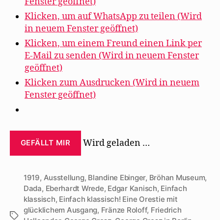
Fenster geöffnet)
Klicken, um auf WhatsApp zu teilen (Wird
in neuem Fenster geöffnet)
Klicken, um einem Freund einen Link per
E-Mail zu senden (Wird in neuem Fenster
geöffnet)
Klicken zum Ausdrucken (Wird in neuem
Fenster geöffnet)
Wird geladen …
GEFÄLLT MIR
1919
,
Ausstellung
,
Blandine Ebinger
,
Bröhan Museum
,
Dada
,
Eberhardt Wrede
,
Edgar Kanisch
,
Einfach
klassisch
,
Einfach klassisch! Eine Orestie mit
glücklichem Ausgang
,
Fränze Roloff
,
Friedrich
Schlagwörter