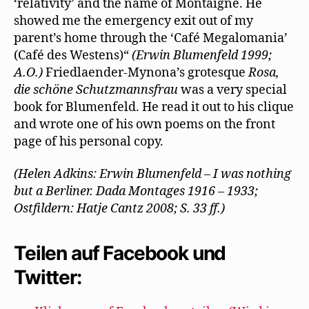
‘relativity’ and the name of Montaigne. He
showed me the emergency exit out of my
parent’s home through the ‘Café Megalomania’
(Café des Westens)“
(Erwin Blumenfeld 1999;
A.O.)
Friedlaender-Mynona’s grotesque
Rosa,
die schöne Schutzmannsfrau
was a very special
book for Blumenfeld. He read it out to his clique
and wrote one of his own poems on the front
page of his personal copy.
(Helen Adkins: Erwin Blumenfeld – I was nothing
but a Berliner. Dada Montages 1916 – 1933;
Ostfildern: Hatje Cantz 2008; S. 33 ff.)
Teilen auf Facebook und
Twitter: