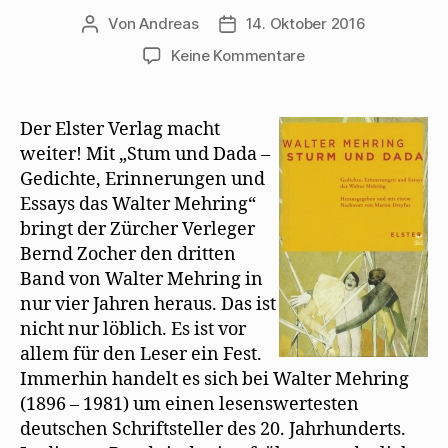
Von
Andreas
14. Oktober 2016
Beitragsautor
Beitragsdatum
zu
Keine Kommentare
Elster
Verlag
gibt
Der Elster Verlag macht
Sturm-
weiter! Mit „Stum und Dada –
und
Gedichte, Erinnerungen und
Dada-
Essays das Walter Mehring“
Texte
bringt der Zürcher Verleger
heraus
Bernd Zocher den dritten
Band von Walter Mehring in
nur vier Jahren heraus. Das ist
nicht nur löblich. Es ist vor
allem für den Leser ein Fest.
Immerhin handelt es sich bei Walter Mehring
(1896 – 1981) um einen lesenswertesten
deutschen Schriftsteller des 20. Jahrhunderts.