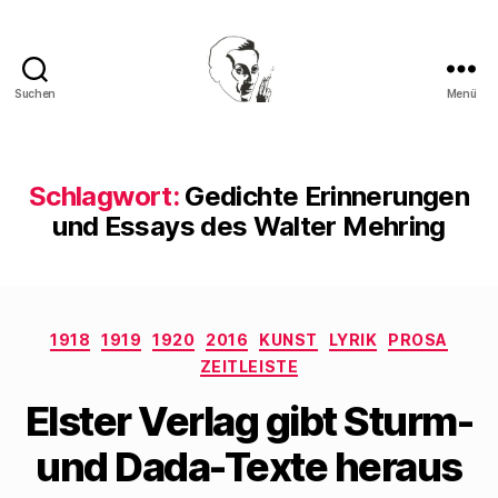
Suchen
Menü
Walter
Mehring
Schlagwort:
Gedichte Erinnerungen
und Essays des Walter Mehring
Kategorien
1918
1919
1920
2016
KUNST
LYRIK
PROSA
ZEITLEISTE
Elster Verlag gibt Sturm-
und Dada-Texte heraus