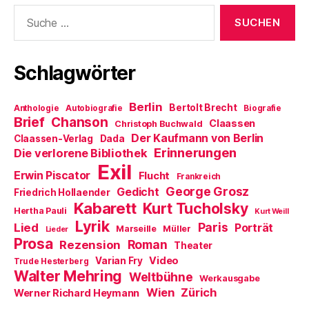
e
t
r
(
)
Suche
ö
)
g
W
f
e
i
nach:
f
ö
r
n
f
d
e
f
i
t
n
n
Schlagwörter
)
e
n
t
e
)
u
e
m
Berlin
Bertolt Brecht
Anthologie
Autobiografie
Biografie
F
Brief
Chanson
e
Claassen
Christoph Buchwald
n
Der Kaufmann von Berlin
Claassen-Verlag
Dada
s
t
Erinnerungen
Die verlorene Bibliothek
e
Exil
r
Erwin Piscator
Flucht
g
Frankreich
e
George Grosz
Gedicht
Friedrich Hollaender
ö
f
Kabarett
Kurt Tucholsky
Hertha Pauli
f
Kurt Weill
n
Lyrik
Paris
Lied
Porträt
Marseille
e
Müller
Lieder
t
Prosa
Roman
Rezension
Theater
)
Video
Varian Fry
Trude Hesterberg
Walter Mehring
Weltbühne
Werkausgabe
Wien
Zürich
Werner Richard Heymann