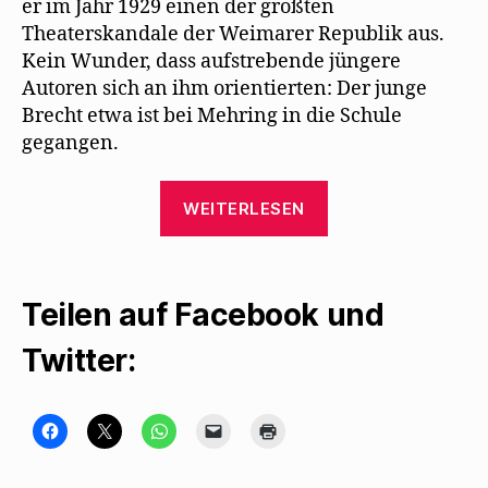
er im Jahr 1929 einen der größten
Theaterskandale der Weimarer Republik aus.
Kein Wunder, dass aufstrebende jüngere
Autoren sich an ihm orientierten: Der junge
Brecht etwa ist bei Mehring in die Schule
gegangen.
„Für
WEITERLESEN
Frieder
von
Ammon
Teilen auf Facebook und
ist
Walter
Twitter:
Mehring
der
erste
K
K
K
K
K
l
l
l
l
l
i
i
i
i
i
deutsche
c
c
c
c
c
k
k
k
k
k