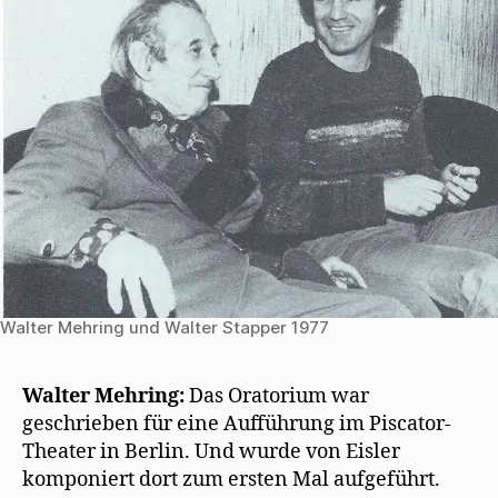
e
t
)
Walter Mehring und Walter Stapper 1977
Walter Mehring:
Das Oratorium war
geschrieben für eine Aufführung im Piscator-
Theater in Berlin. Und wurde von Eisler
komponiert dort zum ersten Mal aufgeführt.