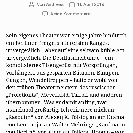
Von
Andreas
11. April 2019
Beitragsautor
Beitragsdatum
zu
Keine Kommentare
Willy
Haas
erinnert
Sein eigenes Theater war einige Jahre hindurch
sich
ein Berliner Ereignis allerersten Ranges:
ans
unvergeßlich – aber auf eine seltsam kühle Art
Theater
unvergeßlich. Die Desillusionsbühne – ein
von
kompliziertes Eisengerüst mit Vorsprüngen,
Erwin
Vorhängen, aus gesparten Räumen, Rampen,
Piscator
Gängen, Wendeltreppen – hatte er wohl von
den frühen Theatermeistern des russischen
„Proletkults“, Meyerhold, Tairoff und anderen
übernommen. Was er damit anﬁng, war
manchmal großartig. Ich erinnere mich an
„Rasputin“ von Alexeij K. Tolstoj, an ein Drama
von Leo Lanja, an Walter Mehrings „Kaufmann
von Berlin“, vor allem an Tollers „Hoppla – wir