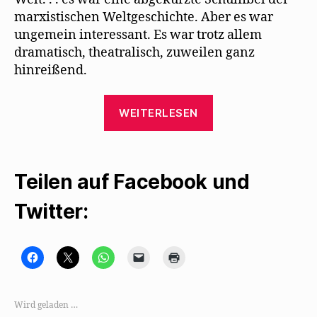
marxistischen Weltgeschichte. Aber es war
ungemein interessant. Es war trotz allem
dramatisch, theatralisch, zuweilen ganz
hinreißend.
„Willy
WEITERLESEN
Haas
erinnert
sich
Teilen auf Facebook und
ans
Theater
Twitter:
von
Erwin
Piscator“
K
K
K
K
K
l
l
l
l
l
i
i
i
i
i
c
c
c
c
c
k
k
k
k
k
,
e
e
e
e
Wird geladen …
u
,
n
n
n