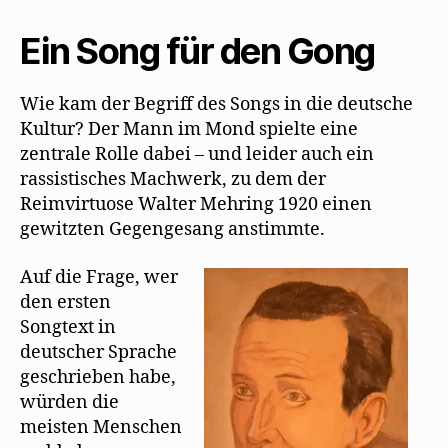
t
e
Frieder
)
u
von
e
Ein Song für den Gong
m
Ammon
F
e
ist
n
Walter
s
Wie kam der Begriff des Songs in die deutsche
t
Mehring
e
Kultur? Der Mann im Mond spielte eine
r
der
zentrale Rolle dabei – und leider auch ein
g
e
erste
rassistisches Machwerk, zu dem der
ö
deutsche
f
Reimvirtuose Walter Mehring 1920 einen
f
Song-
n
gewitzten Gegengesang anstimmte.
e
Texter
t
)
Auf die Frage, wer
den ersten
Songtext in
deutscher Sprache
geschrieben habe,
würden die
meisten Menschen