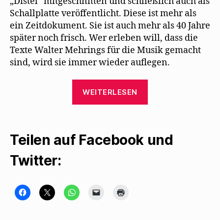
„Distel“ mitgeschnitten und schließlich auch als
)
Schallplatte veröffentlicht. Diese ist mehr als
ein Zeitdokument. Sie ist auch mehr als 40 Jahre
später noch frisch. Wer erleben will, dass die
Texte Walter Mehrings für die Musik gemacht
sind, wird sie immer wieder auflegen.
„Die
WEITERLESEN
wunderbaren
Mehring-
Interpretationen
Teilen auf Facebook und
von
Gisela
Twitter:
May“
K
K
K
K
K
l
l
l
l
l
i
i
i
i
i
c
c
c
c
c
k
k
k
k
k