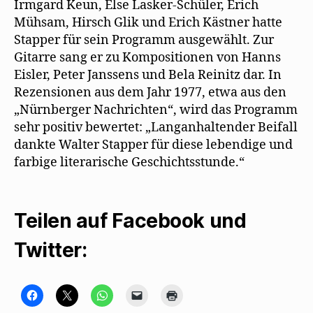
Irmgard Keun, Else Lasker-Schüler, Erich
Mühsam, Hirsch Glik und Erich Kästner hatte
Stapper für sein Programm ausgewählt. Zur
Gitarre sang er zu Kompositionen von Hanns
Eisler, Peter Janssens und Bela Reinitz dar. In
Rezensionen aus dem Jahr 1977, etwa aus den
„Nürnberger Nachrichten“, wird das Programm
sehr positiv bewertet: „Langanhaltender Beifall
dankte Walter Stapper für diese lebendige und
farbige literarische Geschichtsstunde.“
Teilen auf Facebook und
Twitter:
K
K
K
K
K
l
l
l
l
l
i
i
i
i
i