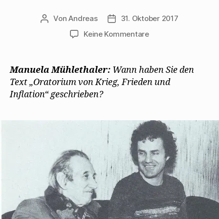
Von
Andreas
31. Oktober 2017
Beitragsautor
Beitragsdatum
zu
Keine Kommentare
Walter
Mehring
gibt
Manuela Mühlethaler:
Wann haben Sie den
Manuela
Text „Oratorium von Krieg, Frieden und
Mühlthaler
Inflation“ geschrieben?
1977
ein
Interview