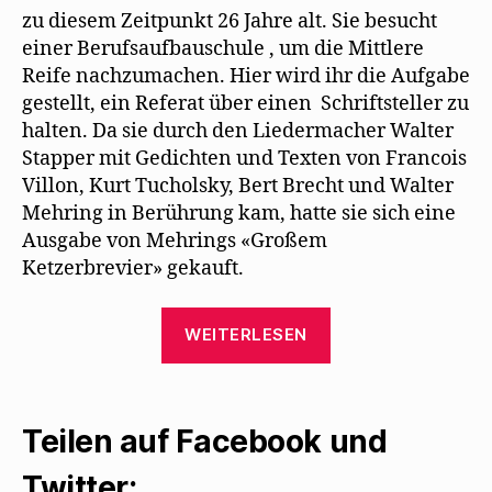
zu diesem Zeitpunkt 26 Jahre alt. Sie besucht
einer Berufsaufbauschule , um die Mittlere
Reife nachzumachen. Hier wird ihr die Aufgabe
gestellt, ein Referat über einen Schriftsteller zu
halten. Da sie durch den Liedermacher Walter
Stapper mit Gedichten und Texten von Francois
Villon, Kurt Tucholsky, Bert Brecht und Walter
Mehring in Berührung kam, hatte sie sich eine
Ausgabe von Mehrings «Großem
Ketzerbrevier» gekauft.
„Ein
WEITERLESEN
Schul-
Referat
führt
Teilen auf Facebook und
Manuela
Mühlethaler
Twitter: