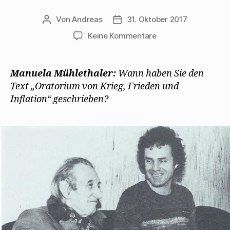
Von
Andreas
31. Oktober 2017
Beitragsautor
Beitragsdatum
zu
Keine Kommentare
Walter
Mehring
gibt
Manuela Mühlethaler:
Wann haben Sie den
Manuela
Text „Oratorium von Krieg, Frieden und
Mühlthaler
Inflation“ geschrieben?
1977
ein
Interview