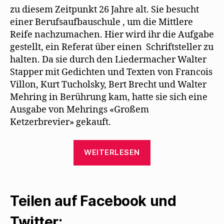
zu diesem Zeitpunkt 26 Jahre alt. Sie besucht
einer Berufsaufbauschule , um die Mittlere
Reife nachzumachen. Hier wird ihr die Aufgabe
gestellt, ein Referat über einen Schriftsteller zu
halten. Da sie durch den Liedermacher Walter
Stapper mit Gedichten und Texten von Francois
Villon, Kurt Tucholsky, Bert Brecht und Walter
Mehring in Berührung kam, hatte sie sich eine
Ausgabe von Mehrings «Großem
Ketzerbrevier» gekauft.
„Ein
WEITERLESEN
Schul-
Referat
führt
Teilen auf Facebook und
Manuela
Mühlethaler
Twitter: