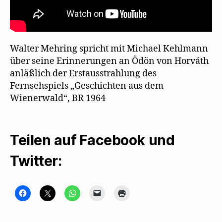
r
g
e
ö
f
f
n
Walter Mehring spricht mit Michael Kehlmann
e
t
über seine Erinnerungen an Ödön von Horváth
)
anläßlich der Erstausstrahlung des
Fernsehspiels „Geschichten aus dem
Wienerwald“, BR 1964
Teilen auf Facebook und
Twitter:
K
K
K
K
K
l
l
l
l
l
i
i
i
i
i
c
c
c
c
c
k
k
k
k
k