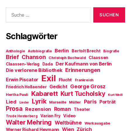
Suche
nach:
Schlagwörter
Berlin
Bertolt Brecht
Anthologie
Autobiografie
Biografie
Brief
Chanson
Claassen
Christoph Buchwald
Der Kaufmann von Berlin
Claassen-Verlag
Dada
Erinnerungen
Die verlorene Bibliothek
Exil
Erwin Piscator
Flucht
Frankreich
George Grosz
Gedicht
Friedrich Hollaender
Kabarett
Kurt Tucholsky
Hertha Pauli
Kurt Weill
Lyrik
Paris
Lied
Porträt
Marseille
Müller
Lieder
Prosa
Roman
Rezension
Theater
Video
Varian Fry
Trude Hesterberg
Walter Mehring
Weltbühne
Werkausgabe
Wien
Zürich
Werner Richard Heymann