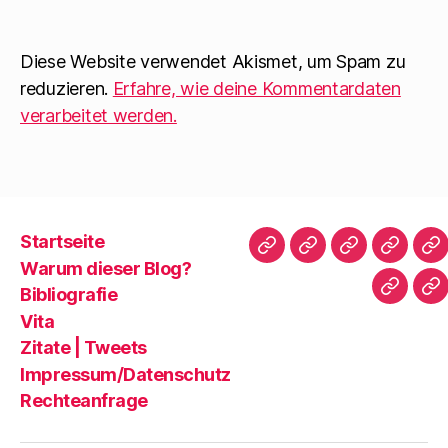
e
f
i
t
n
n
)
e
n
t
e
)
u
Diese Website verwendet Akismet, um Spam zu
e
m
reduzieren.
Erfahre, wie deine Kommentardaten
F
e
verarbeitet werden.
n
s
t
e
r
g
e
ö
f
f
Startseite
n
Startseite
Warum
Bibliografie
Vita
Zi
e
Warum dieser Blog?
t
dieser
|
)
Bibliografie
Impres
Re
Blog?
T
Vita
Zitate | Tweets
Impressum/Datenschutz
Rechteanfrage