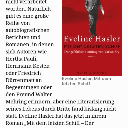
)
e
n
nicht verarbeitet
Eve
t
e
worden. Natürlich
)
u
Has
e
gibt es eine große
m
F
Reihe von
e
n
autobiografischen
s
t
Berichten und
e
r
Romanen, in denen
g
e
sich Autoren wie
ö
f
Hertha Pauli,
f
n
Herrmann Kesten
e
t
oder Friedrich
)
Eveline Hasler: Mit dem
Dürrenmatt an
letzten Schiff
Begegnungen oder
den Freund Walter
Mehring erinnern, aber eine Literarisierung
seines Lebens durch Dritte fand bislang nicht
statt. Eveline Hasler hat das jetzt in ihrem
Roman „Mit dem letzten Schiff – Der