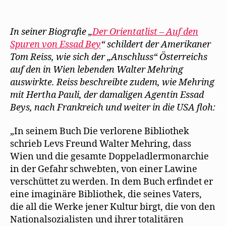
n
e
F
s
ö
To
s
ö
e
e
f
Rei
t
f
n
n
f
e
f
s
d
n
sch
r
n
t
e
e
In seiner Biografie „
Der Orientatlist – Auf den
g
e
e
n
t
Me
e
t
r
(
)
Spuren von Essad Bey
“ schildert der Amerikaner
ö
)
g
W
Fl
Tom Reiss, wie sich der „Anschluss“ Österreichs
f
e
i
un
f
ö
r
auf den in Wien lebenden Walter Mehring
n
f
d
Exi
e
f
i
auswirkte. Reiss beschreibte zudem, wie Mehring
t
n
n
)
e
n
mit Hertha Pauli, der damaligen Agentin Essad
t
e
)
u
Beys, nach Frankreich und weiter in die USA floh:
e
m
F
e
„In seinem Buch Die verlorene Bibliothek
n
s
schrieb Levs Freund Walter Mehring, dass
t
e
Wien und die gesamte Doppeladlermonarchie
r
g
in der Gefahr schwebten, von einer Lawine
e
ö
verschüttet zu werden. In dem Buch erfindet er
f
eine imaginäre Bibliothek, die seines Vaters,
f
n
die all die Werke jener Kultur birgt, die von den
e
t
Nationalsozialisten und ihrer totalitären
)