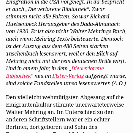
Emigration in die USA vorgelegt. In ihr bespricht
e
verlorene
n
er auch „Die verlorene Bibliothek“. Zwar
s
Bibliothek“
t
stimmen nicht alle Fakten. So war Richard
erstaunt
e
r
Huelsenbeck Herausgeber des Dada-Almanach
g
e
von 1920. Er ist also nicht Walter Mehrings Buch,
ö
f
auch wenn Mehring Texte beisteuerte. Dennoch
f
n
ist der Auszug aus dem 480 Seiten starken
e
t
Taschenbuch lesenswert, weil er den Blick auf
)
Mehring nicht mit der rein deutschen Brille wirft.
Und in einem Jahr, in dem „
Die verlorene
Bibliothek
“ neu im
Elster-Verlag
aufgelegt wurde,
sind solche Fundstellen umso lesenswerter. (A.O.)
Den vielleicht wehmütigsten Abgesang auf die
Emigrantenkultur stimmte unerwarteterweise
Walter Mehring an. Im Unterschied zu den
anderen Schriftstellern war er ein echter
Berliner, dort geboren und Sohn des