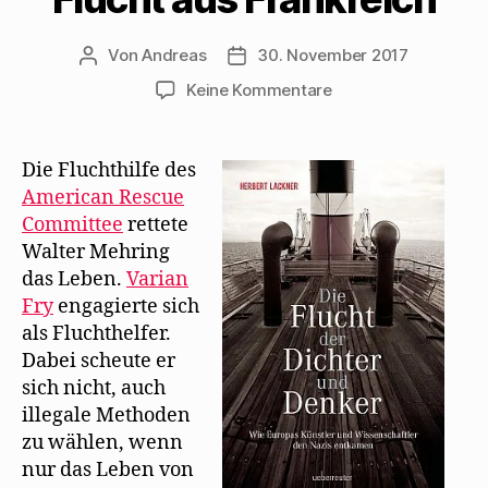
n
e
F
s
ö
s
ö
e
e
f
t
f
n
n
f
e
f
s
d
n
Von
Andreas
30. November 2017
Beitragsautor
Beitragsdatum
r
n
t
e
e
g
e
e
n
t
zu
Keine Kommentare
e
t
r
(
)
ö
)
g
W
Herbert
f
e
i
f
ö
r
Lackner
n
f
d
schildert
e
f
i
Die Fluchthilfe des
t
n
n
Mehrings
)
e
n
American Rescue
t
e
Flucht
)
u
Committee
rettete
e
aus
m
Walter Mehring
Frankreich
F
e
das Leben.
Varian
n
s
Fry
engagierte sich
t
als Fluchthelfer.
e
r
Dabei scheute er
g
e
sich nicht, auch
ö
f
illegale Methoden
f
n
zu wählen, wenn
e
t
nur das Leben von
)