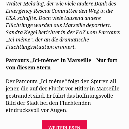
m
Walter Mehring, der wie viele andere Dank des
in
F
e
Emergency Rescue Committee den Weg in die
Marseille
n
s
USA schaffte. Doch viele tausend andere
t
e
Flüchtlinge wurden aus Marseille deportiert.
r
g
Sandra Kegel berichtet in der FAZ vom Parcours
e
ö
„Ici-même“, der an die dramatische
f
Flüchtlingssituation erinnert.
f
n
e
t
Parcours „Ici-même“ in Marseille
–
Nur fort
)
von diesem Stern
Der Parcours „Ici-même“ folgt den Spuren all
jener, die auf der Flucht vor Hitler in Marseille
gestrandet sind. Er führt das hoffnungsvolle
Bild der Stadt bei den Flüchtenden
eindrucksvoll vor Augen.
„Sandra
WEITERLESEN