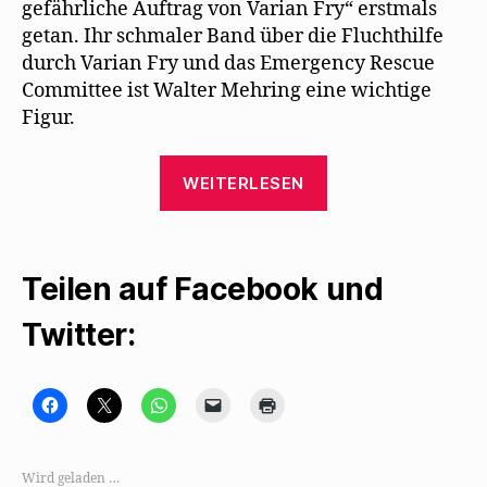
gefährliche Auftrag von Varian Fry“ erstmals
getan. Ihr schmaler Band über die Fluchthilfe
durch Varian Fry und das Emergency Rescue
Committee ist Walter Mehring eine wichtige
Figur.
„Walter
WEITERLESEN
Mehring
als
literarische
Teilen auf Facebook und
Figur
bei
Twitter:
Eveline
Hasler“
K
K
K
K
K
l
l
l
l
l
i
i
i
i
i
c
c
c
c
c
k
k
k
k
k
,
e
e
e
e
Wird geladen …
u
,
n
n
n