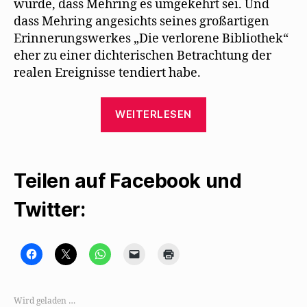
wurde, dass Mehring es umgekehrt sei. Und
dass Mehring angesichts seines großartigen
Erinnerungswerkes „Die verlorene Bibliothek“
eher zu einer dichterischen Betrachtung der
realen Ereignisse tendiert habe.
„Mehrings
WEITERLESEN
Vermieter
hilft
heute
Teilen auf Facebook und
vor
80
Twitter:
Jahren
bei
der
K
K
K
K
K
l
l
l
l
l
i
i
i
i
i
Flucht
c
c
c
c
c
k
k
k
k
k
aus
,
e
e
e
e
Wird geladen …
u
,
n
n
n