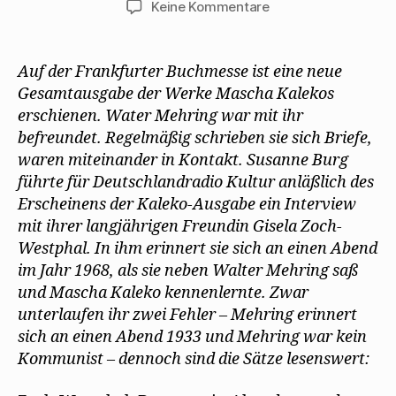
ö
)
g
W
zu
Keine Kommentare
f
e
i
f
ö
r
Gisela
n
f
d
Zoch-
e
f
i
t
n
n
Westphal
Auf der Frankfurter Buchmesse ist eine neue
)
e
n
t
e
erinnert
Gesamtausgabe der Werke Mascha Kalekos
)
u
sich
e
erschienen. Water Mehring war mit ihr
m
an
F
befreundet. Regelmäßig schrieben sie sich Briefe,
e
Mascha
n
waren miteinander in Kontakt. Susanne Burg
Kaleko
s
t
führte für Deutschlandradio Kultur anläßlich des
und
e
r
Walter
Erscheinens der Kaleko-Ausgabe ein Interview
g
Mehring
e
mit ihrer langjährigen Freundin Gisela Zoch-
ö
f
Westphal. In ihm erinnert sie sich an einen Abend
f
n
im Jahr 1968, als sie neben Walter Mehring saß
e
t
und Mascha Kaleko kennenlernte. Zwar
)
unterlaufen ihr zwei Fehler – Mehring erinnert
sich an einen Abend 1933 und Mehring war kein
Kommunist – dennoch sind die Sätze lesenswert: