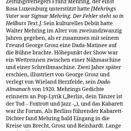
Zeitungsverlegers Franz Mehring, der einst
Rosa Luxemburg unterstützt hatte
[Mehrings
Vater war Sigmar Mehring. Der Fehler steht so in
Heilbuts Text.]
. Sein kulturelles Debüt hatte
Walter Mehring im Alter von zweiundzwanzig
Jahren gegeben, als er zusammen mit seinem
Freund George Grosz eine Dada-Matinee auf
die Bühne brachte. Höhepunkt der Show war
ein Wettrennen zwischen einer Nähmaschine
und einer Schreibmaschine. Zwei Jahre später
erschien, illustriert von George Grosz und
verlegt von Wieland Herzfelde, sein
Dada-
Almanach
von 1920. Mehrings Gedichte
erinnern an Pop-Lyrik („Berlin, dein Tänzer ist
der Tod – Foxtrott und Jazz -„), und das Kabarett
war ihr Forum. Als Berlins führender Kabarett-
Dichter fand Mehring bald Eingang in die
Kreise um Brecht, Grosz und Reinhardt. Lange