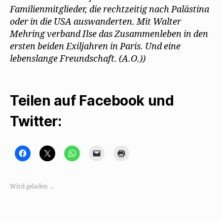
Familienmitglieder, die rechtzeitig nach Palästina
oder in die USA auswanderten. Mit Walter
Mehring verband Ilse das Zusammenleben in den
ersten beiden Exiljahren in Paris. Und eine
lebenslange Freundschaft. (A.O.))
Teilen auf Facebook und
Twitter:
K
K
K
K
K
l
l
l
l
l
i
i
i
i
i
c
c
c
c
c
k
k
k
k
k
,
e
e
e
e
Wird geladen …
u
,
n
n
n
m
u
,
,
z
a
m
u
u
u
u
a
m
m
m
f
u
a
e
A