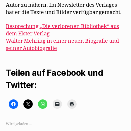
Autor zu nähern. Im Newsletter des Verlages
hat er die Texte und Bilder verfügbar gemacht.
Besprechung „Die verlorenen Bibliothek“ aus
dem Elster Verlag
Walter Mehring in einer neuen Biografie und
seiner Autobiografie
Teilen auf Facebook und
Twitter:
K
K
K
K
K
l
l
l
l
l
i
i
i
i
i
c
c
c
c
c
k
k
k
k
k
,
e
e
e
e
Wird geladen …
u
,
n
n
n
m
u
,
,
z