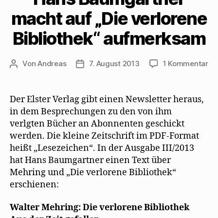
i
m
r
r
F
macht auf „Die verlorene
n
F
d
E
e
n
e
i
-
n
e
n
n
M
s
u
s
n
a
t
Bibliothek“ aufmerksam
e
t
e
i
e
m
e
u
l
r
F
r
e
z
g
e
g
m
u
e
n
e
F
s
ö
zu
Von
Andreas
7. August 2013
1 Kommentar
Beitragsautor
Beitragsdatum
s
ö
e
e
f
Ha
t
f
n
n
f
e
f
s
d
n
Ba
r
n
t
e
e
g
e
e
n
t
ma
Der Elster Verlag gibt einen Newsletter heraus,
e
t
r
(
)
au
ö
)
g
W
in dem Besprechungen zu den von ihm
f
e
i
„Di
f
ö
r
verlgten Bücher an Abonnenten geschickt
n
f
d
ve
e
f
i
werden. Die kleine Zeitschrift im PDF-Format
Bib
t
n
n
)
e
n
heißt „Lesezeichen“. In der Ausgabe III/2013
au
t
e
)
u
hat Hans Baumgartner einen Text über
e
m
Mehring und „Die verlorene Bibliothek“
F
e
erschienen:
n
s
t
Walter Mehring: Die verlorene Bibliothek
e
r