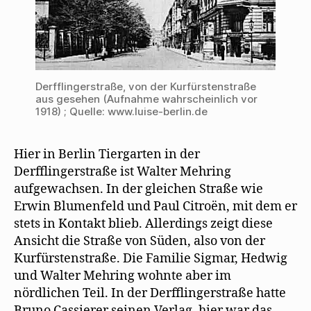
Berlin
n
s
Tiergarten
t
e
r
g
e
ö
f
Derfflingerstraße, von der Kurfürstenstraße
f
n
aus gesehen (Aufnahme wahrscheinlich vor
e
1918) ; Quelle: www.luise-berlin.de
t
)
Hier in Berlin Tiergarten in der
Derfflingerstraße ist Walter Mehring
aufgewachsen. In der gleichen Straße wie
Erwin Blumenfeld und Paul Citroën, mit dem er
stets in Kontakt blieb. Allerdings zeigt diese
Ansicht die Straße von Süden, also von der
Kurfürstenstraße. Die Familie Sigmar, Hedwig
und Walter Mehring wohnte aber im
nördlichen Teil. In der Derfflingerstraße hatte
Bruno Cassierer seinen Verlag, hier war das