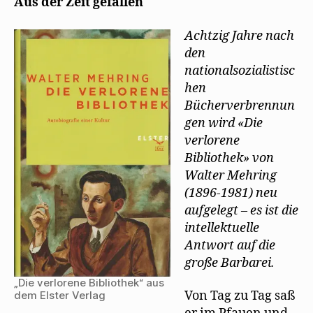
Aus der Zeit gefallen
g
e
ö
f
Achtzig Jahre nach
f
n
den
e
t
nationalsozialistisc
)
hen
Bücherverbrennun
gen wird «Die
verlorene
Bibliothek» von
Walter Mehring
(1896-1981) neu
aufgelegt – es ist die
intellektuelle
Antwort auf die
große Barbarei.
„Die verlorene Bibliothek“ aus
Von Tag zu Tag saß
dem Elster Verlag