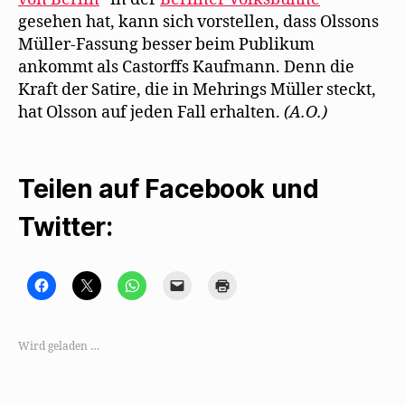
gesehen hat, kann sich vorstellen, dass Olssons
Müller-Fassung besser beim Publikum
ankommt als Castorffs Kaufmann. Denn die
Kraft der Satire, die in Mehrings Müller steckt,
hat Olsson auf jeden Fall erhalten.
(A.O.)
Teilen auf Facebook und
Twitter:
K
K
K
K
K
l
l
l
l
l
i
i
i
i
i
c
c
c
c
c
k
k
k
k
k
,
e
e
e
e
Wird geladen …
u
,
n
n
n
m
u
,
,
z
a
m
u
u
u
u
a
m
m
m
f
u
a
e
A