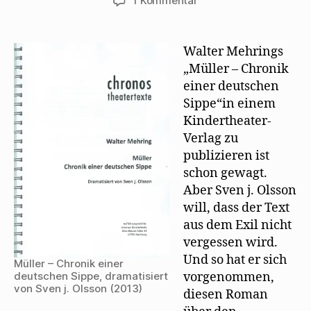
1 Kommentar
g
e
e
n
t
Sven
e
t
r
(
)
ö
)
g
W
j.
f
e
i
f
ö
r
Olsson
Walter Mehrings
n
f
d
dramatisiert
e
f
i
„Müller – Chronik
t
n
n
Mehrings
)
e
n
einer deutschen
t
e
Müller
)
u
Sippe“in einem
e
m
Kindertheater-
F
e
Verlag zu
n
s
publizieren ist
t
e
schon gewagt.
r
g
Aber Sven j. Olsson
e
ö
will, dass der Text
f
f
aus dem Exil nicht
n
vergessen wird.
e
t
Und so hat er sich
)
Müller – Chronik einer
vorgenommen,
deutschen Sippe, dramatisiert
von Sven j. Olsson (2013)
diesen Roman