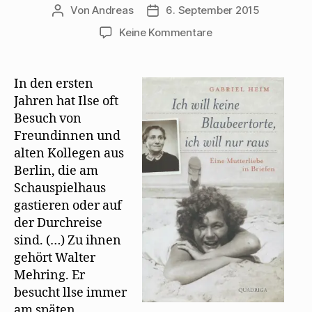
Von
Andreas
6. September 2015
Beitragsautor
Beitragsdatum
zu
Keine Kommentare
Gabriel
Heim
erinnert
In den ersten
sich
Jahren hat Ilse oft
an
Besuch von
Besuche
Freundinnen und
Mehrings
alten Kollegen aus
in
Berlin, die am
Zürich
Schauspielhaus
gastieren oder auf
der Durchreise
sind. (…) Zu ihnen
gehört Walter
Mehring. Er
besucht llse immer
am späten