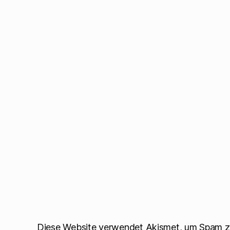
t
)
Diese Website verwendet Akismet, um Spam z