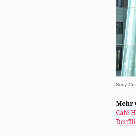
Sony Cen
Mehr O
Café H
Derffl