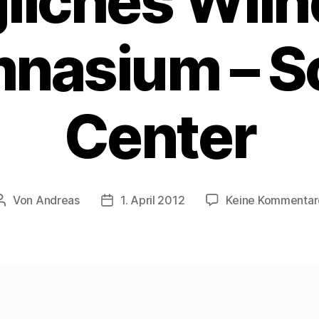
liches Wil
nasium – S
Center
Von
Andreas
1. April 2012
Keine Kommentar
Beitragsautor
Beitragsdatum