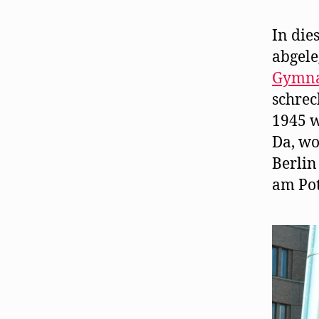
In die
abgele
Gymn
schrec
1945 w
Da, wo
Berlin
am Pot