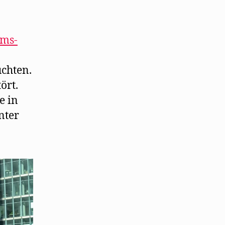
lms-
uchten.
ört.
e in
nter