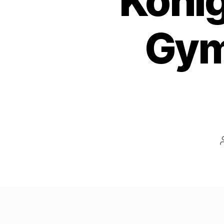
König
Gym