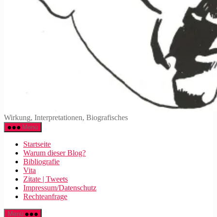
Walter
Wirkung, Interpretationen, Biografisches
Mehring
Menü
Startseite
Warum dieser Blog?
Bibliografie
Vita
Zitate | Tweets
Impressum/Datenschutz
Rechteanfrage
Menü