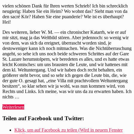
vielen schönen Dank für Ihren werten Schrieb! Ich bin schrecklich
neugierig: Haben Sie ein Heim? Wo wohnt das? Sieht man von da
den sacré Kör? Haben Sie eine puanderie? Wie ist es überhaupt?
Hei!
Des weiteren, lieber W. M. — ein chronischer Katarrh, wie er auf
mir sitzt, mag ja das Weltbild stören. Aber jedennoch: so wenig wir
von dem, was sich da ereignet, überrascht worden sind, je
destoweniger kann ich noch mitmachen. Was die Nichtüberraschung
angeht, so sehe ich uns noch beide schweren Schrittes auf der Gare
St. Lazare herumstolpern, wir beredeten es alles, und es hatte etwas
leicht Komisches: um uns brausten die Leute, und wir hattenes mit
dem kl. Weltuntergang. Und wir haben doch recht behalten, ein
größerer steht bevor, und so sehr ich gegen die Leute bin, die, wie
der gute O. gesagt hat, „eine Villa mit prachtvollem Weltuntergang
besitzen“, so klar sehen wir ja wohl, was nun kommen wird, von
Rechts und Links. Ich meine, was wir uns da zu erwarten haben. Ich
nichts …
„Kurt
Weiterlesen
Tucholsky
schreibt
Teilen auf Facebook und Twitter:
seinen
letzten
Klick, um auf Facebook zu teilen (Wird in neuem Fenster
Brief