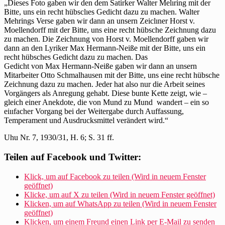
„Dieses Foto gaben wir den dem Satirker Walter Melıring mit der
Bitte, uns ein recht hübsclıes Gedicht dazu zu machen. Walter
Mehrings Verse gaben wir dann an unsern Zeiclıner Horst v.
Moellendorff mit der Bitte, uns eine recht hübsche Zeichnung dazu
zu machen. Die Zeichnung von Horst v. Moellendorff gaben wir
dann an den Lyriker Max Hermann-Neiße mit der Bitte, uns ein
recht hübsches Gedicht dazu zu machen. Das
Gedicht von Max Hermann-Neiße gaben wir dann an unsern
Mitarbeiter Otto Schmalhausen mit der Bitte, uns eine recht hübsche
Zeichnung dazu zu machen. Jeder hat also nur die Arbeit seines
Vorgängers als Anregung gehabt. Diese bunte Kette zeigt, wie –
gleich einer Anekdote, die von Mund zu Mund wandert – ein so
eiııfacher Vorgang bei der Weitergabe durch Auffassung,
Temperament und Ausdrucksmittel verändert wird.“
Uhu Nr. 7, 1930/31, H. 6; S. 31 ff.
Teilen auf Facebook und Twitter:
Klick, um auf Facebook zu teilen (Wird in neuem Fenster
geöffnet)
Klicke, um auf X zu teilen (Wird in neuem Fenster geöffnet)
Klicken, um auf WhatsApp zu teilen (Wird in neuem Fenster
geöffnet)
Klicken, um einem Freund einen Link per E-Mail zu senden