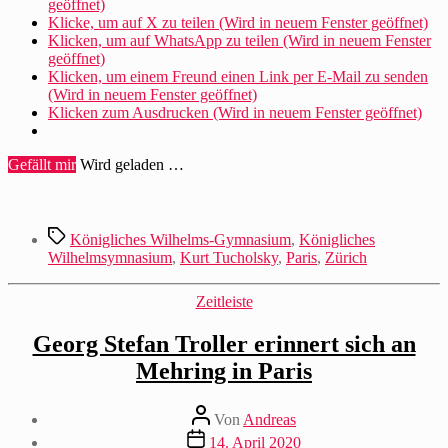
geöffnet)
an
Klicke, um auf X zu teilen (Wird in neuem Fenster geöffnet)
Mehring“
Klicken, um auf WhatsApp zu teilen (Wird in neuem Fenster
geöffnet)
Klicken, um einem Freund einen Link per E-Mail zu senden
(Wird in neuem Fenster geöffnet)
Klicken zum Ausdrucken (Wird in neuem Fenster geöffnet)
Gefällt mir
Wird geladen …
Schlagwörter
Königliches Wilhelms-Gymnasium
,
Königliches
Wilhelmsymnasium
,
Kurt Tucholsky
,
Paris
,
Zürich
Kategorien
Zeitleiste
Georg Stefan Troller erinnert sich an
Mehring in Paris
Beitragsautor
Von
Andreas
Beitragsdatum
14. April 2020