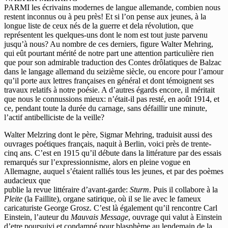
stellt
PARMI les écrivains modernes de langue allemande, combien nous
Mehring
restent inconnus ou à peu près! Et si l’on pense aux jeunes, à la
vor
longue liste de ceux nés de la guerre et dela révolution, que
représentent les quelques-uns dont le nom est tout juste parvenu
jusqu’à nous? Au nombre de ces derniers, figure Walter Mehring,
qui eût pourtant mérité de notre part une attention particulière rien
que pour son admirable traduction des Contes drôlatiques de Balzac
dans le langage allemand du seizième siècle, ou encore pour l’amour
qu’il porte aux lettres françaises en général et dont témoignent ses
travaux relatifs à notre poésie. A d’autres égards encore, il méritait
que nous le connussions mieux: n’était-il pas resté, en août 1914, et
ce, pendant toute la durée du carnage, sans défaillir une minute,
l’actif antibelliciste de la veille?
Walter Melzring dont le père, Sigmar Mehring, traduisit aussi des
ouvrages poétiques français, naquit à Berlin, voici près de trente-
cinq ans. C’est en 1915 qu’il débute dans la littérature par des essais
remarqués sur l’expressionnisme, alors en pleine vogue en
Allemagne, auquel s’étaient ralliés tous les jeunes, et par des poèmes
audacieux que
publie la revue littéraire d’avant-garde:
Sturm
. Puis il collabore à la
Pleite
(la Faillite), organe satirique, où il se lie avec le fameux
caricaturiste George Grosz. C’est là également qu’il rencontre Carl
Einstein, l’auteur du
Mauvais Message
, ouvrage qui valut à Einstein
d’etre poursuivi et condamné pour blasphème au lendemain de la