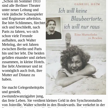
geplatzte
„Schon im Sommer 1933
Hochzeit
sind alle Berliner Theater
von
unter neuer Leitung und
Walter
viele jüdische Schauspieler
Mehring
und Regisseure arbeitslos.
und
Ilse hört Schlimmes, fürchtet
Ilse
sich und beschließt, nach
Winter
Paris zu fahren, wo sich
in
schon viele Freunde
Paris
aufhalten, auch Walter
Mehríng, der seit Jahren
zwischen Berlin und Paris
hin und her lebt. Die beiden
gefallen einander und ziehen
zusammen, in kleine Hotels.
llse liebt Abenteuer und ist
womöglich auch froh, ihre
Mutter auf Distanz zu
haben.
Sie macht Gelegenheitsjobs
und genießt,
zweiundzwanzigjahre jung,
das freie Leben. Sie verdient kleines Geld in den Synchronstudios
von Joinville, Walter schreibt in den Boulevards. llse verkehrt in der