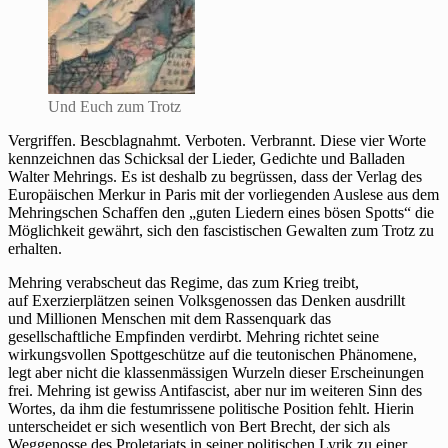
Und Euch zum Trotz
Vergriffen. Bescblagnahmt. Verboten. Verbrannt. Diese vier Worte
kennzeichnen das Schicksal der Lieder, Gedichte und Balladen
Walter Mehrings. Es ist deshalb zu begrüssen, dass der Verlag des
Europäischen Merkur in Paris mit der vorliegenden Auslese aus dem
Mehringschen Schaffen den „guten Liedern eines bösen Spotts“ die
Möglichkeit gewährt, sich den fascistischen Gewalten zum Trotz zu
erhalten.
Mehring verabscheut das Regime, das zum Krieg treibt,
auf Exerzierplätzen seinen Volksgenossen das Denken ausdrillt
und Millionen Menschen mit dem Rassenquark das
gesellschaftliche Empfinden verdirbt. Mehring richtet seine
wirkungsvollen Spottgeschütze auf die teutonischen Phänomene,
legt aber nicht die klassenmässigen Wurzeln dieser Erscheinungen
frei. Mehring ist gewiss Antifascist, aber nur im weiteren Sinn des
Wortes, da ihm die festumrissene politische Position fehlt. Hierin
unterscheidet er sich wesentlich von Bert Brecht, der sich als
Weggenosse des Proletariats in seiner politischen Lyrik zu einer