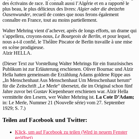
des écrivains de race. Il connaît aussi l’Algérie et en a rapporté le
plus beau, le plus délicieux des livres:
Algier oder die dreizehn
Oasenwunder
, recueil de contes que nous ferons également
connaître en France, tout au moins partiellement.
Walter Mehring vient d’achever, après de longs efforts, un drame qui
s’appellera, croyons-nous,
Le Bourgeois de Berlin
, et pour lequel,
nous a-t-il confié, le Théâtre Piscator de Berlin travaille à une mise
en scène prodigieuse.
Alzir HELLA.
(Dieser Text zur Vorstellung Walter Mehrings für ein französisches
Publikum ist zur Erläuterung erschienen. Oliver Bournac und Alzir
Hella hatten gemeinsam die Erzählung Adams goldene Rippe aus
„In Menschenhaut Aus Menschenhaut Um Menschenhaut herum“
für die Zeitschrift „Le Merle“ übersetzt, die im Original schon fünf
Jahre zuvor bei Gustav Kiepenheuer erschienen war. Alzir Hella
vermittelte den Lesern, wer Walter Mehring ist.
La Cote D’Adam;
in: Le Merle, Nummer 21 (Nouvelle série) vom 27. September
1929; S. 7.)
Teilen auf Facebook und Twitter:
Klick, um auf Facebook zu teilen (Wird in neuem Fenster
geöffnet)