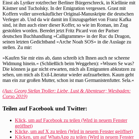
Einst als Lyriker rotzfrecher Berliner Bürgerschreck, in Kiellinie mit
Kästner und Tucholsky. In der Emigration vergessen. Grast mit
Koffern voller unverkäuflicher Original-Manuskripte die deutschen
Verleger ab. Und da wir damit im Einzugsgebiet von Franz Kafka
sind, ist ihm auch einer dieser Koffer, so wie im Roman, im Zug
gestohlen worden. Beredet jetzt Fritz Picard von der Pariser
deutschen Buchhandlung »Calligrammes« in der Ruc du Dragon,
seinen letzten Gedichtband »Arche Noah SOS« in die Auslage zu
stellen. Zu mir:
»Kaufen Sie mir eins ab, dann schreib ich Ihnen auch ne scheene
Widmung hinein.« (Schließlich beim Weggehen): »Wissen Se was?
Die können ja gar nicht erwarten, mich als Emigranten abkratzen zu
sehen, um mich als Exil-Literatur wieder aufzuarbeiten. Kaum geht
man ein zur großen Mutter, schon ist man Germanistenfutter. Sela.«
(Aus: Georg Stefan Troller: Liebe, Lust & Abenteuer; Wiesbaden:
Corso 2019)
Teilen auf Facebook und Twitter:
Klick, um auf Facebook zu teilen (Wird in neuem Fenster
geöffnet)
Klicke, um auf X zu teilen (Wird in neuem Fenster geöffnet)
Klicken, um auf WhatsApp zu teilen (Wird in neuem Fenster