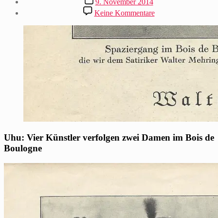
9. November 2014
zu
Keine Kommentare
Vier
Künstler
verfolgen
zwei
Damen
im
Bois
de
Boulogne
–
im
„Uhu“
Uhu: Vier Künstler verfolgen zwei Damen im Bois de
Boulogne