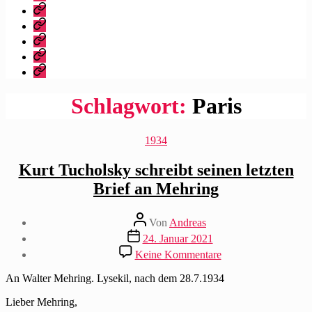
dieser
Bibliografie
Blog?
Vita
Zitate
|
Impressum/Datenschutz
Tweets
Rechteanfrage
Schlagwort:
Paris
Kategorien
1934
Kurt Tucholsky schreibt seinen letzten
Brief an Mehring
Beitragsautor
Von
Andreas
Beitragsdatum
24. Januar 2021
zu
Keine Kommentare
Kurt
Tucholsky
An Walter Mehring. Lysekil, nach dem 28.7.1934
schreibt
seinen
Lieber Mehring,