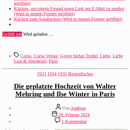
geöffnet)
Klicken, um einem Freund einen Link per E-Mail zu senden
(Wird in neuem Fenster geöffnet)
Klicken zum Ausdrucken (Wird in neuem Fenster geöffnet)
Gefällt mir
Wird geladen …
Schlagwörter
Corso
,
Corso Verlag
,
Georg Stefan Troller
,
Liebe
,
Liebe
Lust & Abenteuer
,
Paris
Kategorien
1933
1934
1935
Biografisches
Die geplatzte Hochzeit von Walter
Mehring und Ilse Winter in Paris
Beitragsautor
Von
Andreas
Beitragsdatum
28. Februar 2016
zu
1 Kommentar
Die