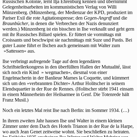
Russischen Kolonie, lernt Ilja Ehrenburg kennen und übernimmt
Gelegenheitsarbeiten im kommunistischen Verlag von Willi
Münzenberg. (Münzenberg, der Medienzar der KPD, produziert im
Pariser Exil die rote Agitationspresse; den
Gegen-Angrıff
und die
Braunbücher
, in denen die Verbrechen der Nazis denunziert
werden.) Münzenberg ist ein bisschen in Ilse verknallt und geht gern
mit ihr Russisches Billard spielen. Er füttert sie vormittags mit
Croissants und beschwipst sie nachmittags mit Suze und Pastis. Bei
guter Laune führt er Ilschen auch gemeinsam mit Walter zum
»Sattessen« aus.
Ilse verbringt aufregende Tage auf dem legendären
Schriftstellerkongress in den überfüllten Hallen der Mutualité, lässt
sich noch ein Kind » wegmachen«, diesmal von einer
Engelmacherin in der Banlieue Marnes la Coquette, und kümmert
sich um den »verbrannten Dichter« Arthur Holitscher in seinem
Elendsquartier in der Rue de Rennes. (Holitscher stirbt 1941 einsam
in einem Männerheim der Heilsarmee in Genf. Die Totenrede hält
Franz Musil.)
Noch ein letztes Mal reist Ilse nach Berlin: im Sommer 1934. (…)
In ihrem zweiten Jahr hausen Ilse und Walter in einem kleinen
Zimmer unter dem Dach des Hotels Trianon in der Rue de la Harpe,
wo auch Jean Genet zeitweise wohnt. Sie beschließen zu heiraten.