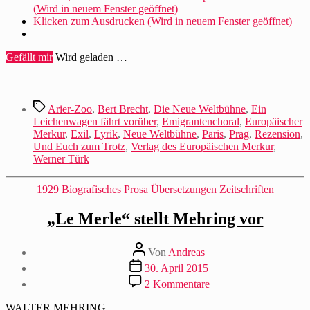
(Wird in neuem Fenster geöffnet)
Klicken zum Ausdrucken (Wird in neuem Fenster geöffnet)
Gefällt mir
Wird geladen …
Schlagwörter
Arier-Zoo
,
Bert Brecht
,
Die Neue Weltbühne
,
Ein
Leichenwagen fährt vorüber
,
Emigrantenchoral
,
Europäischer
Merkur
,
Exil
,
Lyrik
,
Neue Weltbühne
,
Paris
,
Prag
,
Rezension
,
Und Euch zum Trotz
,
Verlag des Europäischen Merkur
,
Werner Türk
Kategorien
1929
Biografisches
Prosa
Übersetzungen
Zeitschriften
„Le Merle“ stellt Mehring vor
Beitragsautor
Von
Andreas
Beitragsdatum
30. April 2015
zu
2 Kommentare
„Le
Merle“
WALTER MEHRING