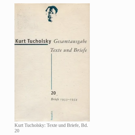
letzten
Brief
an
Mehring
Kurt Tucholsky: Texte und Briefe, Bd.
20