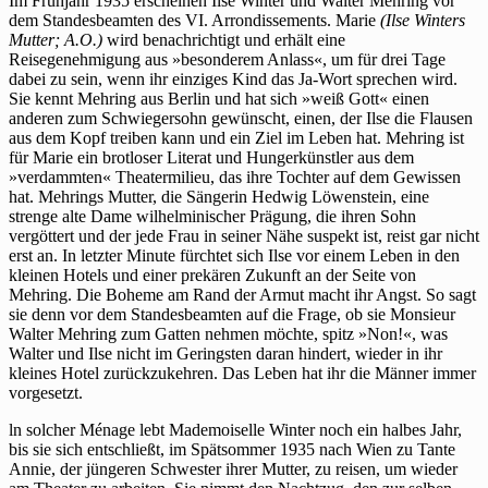
Im Frühjahr 1935 erscheinen Ilse Winter und Walter Mehring vor
dem Standesbeamten des VI. Arrondissements. Marie
(Ilse Winters
Mutter; A.O.)
wird benachrichtigt und erhält eine
Reisegenehmigung aus »besonderem Anlass«, um für drei Tage
dabei zu sein, wenn ihr einziges Kind das Ja-Wort sprechen wird.
Sie kennt Mehring aus Berlin und hat sich »weiß Gott« einen
anderen zum Schwiegersohn gewünscht, einen, der Ilse die Flausen
aus dem Kopf treiben kann und ein Ziel im Leben hat. Mehring ist
für Marie ein brotloser Literat und Hungerkünstler aus dem
»verdammten« Theatermilieu, das ihre Tochter auf dem Gewissen
hat. Mehrings Mutter, die Sängerin Hedwig Löwenstein, eine
strenge alte Dame wilhelminischer Prägung, die ihren Sohn
vergöttert und der jede Frau in seiner Nähe suspekt ist, reist gar nicht
erst an. In letzter Minute fürchtet sich Ilse vor einem Leben in den
kleinen Hotels und einer prekären Zukunft an der Seite von
Mehring. Die Boheme am Rand der Armut macht ihr Angst. So sagt
sie denn vor dem Standesbeamten auf die Frage, ob sie Monsieur
Walter Mehring zum Gatten nehmen möchte, spitz »Non!«, was
Walter und Ilse nicht im Geringsten daran hindert, wieder in ihr
kleines Hotel zurückzukehren. Das Leben hat ihr die Männer immer
vorgesetzt.
ln solcher Ménage lebt Mademoiselle Winter noch ein halbes Jahr,
bis sie sich entschließt, im Spätsommer 1935 nach Wien zu Tante
Annie, der jüngeren Schwester ihrer Mutter, zu reisen, um wieder