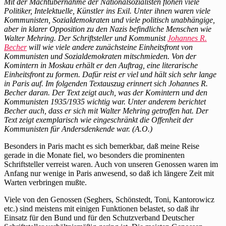
Mit der Machtübernahme der Nationalsozialisten flohen viele
Becher
Politiker, Intelektuelle, Künstler ins Exil. Unter ihnen waren viele
berichtet
Kommunisten, Sozialdemokraten und viele politisch unabhängige,
von
aber in klarer Opposition zu den Nazis befindliche Menschen wie
seinem
Walter Mehring. Der Schriftsteller und Kommunist
Johannes R.
Paris-
Becher
will wie viele andere zunächsteine Einheitsfront von
Aufenthalt
Kommunisten und Sozialdemokraten mitschmieden. Von der
im
Komintern in Moskau erhält er den Auftrag, eine literarische
Exil
Einheitsfront zu formen. Dafür reist er viel und hält sich sehr lange
in Paris auf. Im folgenden Textauszug erinnert sich Johannes R.
Becher daran. Der Text zeigt auch, was der Komintern und den
Kommunisten 1935/1935 wichtig war. Unter anderem berichtet
Becher auch, dass er sich mit Walter Mehring getroffen hat. Der
Text zeigt exemplarisch wie eingeschränkt die Offenheit der
Kommunisten für Andersdenkende war. (A.O.)
Besonders in Paris macht es sich bemerkbar, daß meine Reise
gerade in die Monate fiel, wo besonders die prominenten
Schriftsteller verreist waren. Auch von unseren Genossen waren im
Anfang nur wenige in Paris anwesend, so daß ich längere Zeit mit
Warten verbringen mußte.
Viele von den Genossen (Seghers, Schönstedt, Toni, Kantorowicz
etc.) sind meistens mit einigen Funktionen belastet, so daß ihr
Einsatz für den Bund und für den Schutzverband Deutscher