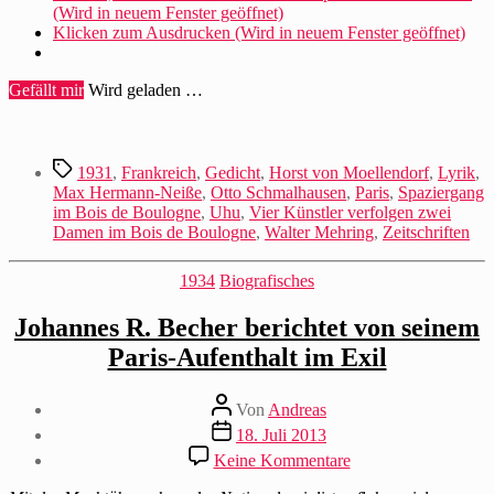
(Wird in neuem Fenster geöffnet)
Klicken zum Ausdrucken (Wird in neuem Fenster geöffnet)
Gefällt mir
Wird geladen …
Schlagwörter
1931
,
Frankreich
,
Gedicht
,
Horst von Moellendorf
,
Lyrik
,
Max Hermann-Neiße
,
Otto Schmalhausen
,
Paris
,
Spaziergang
im Bois de Boulogne
,
Uhu
,
Vier Künstler verfolgen zwei
Damen im Bois de Boulogne
,
Walter Mehring
,
Zeitschriften
Kategorien
1934
Biografisches
Johannes R. Becher berichtet von seinem
Paris-Aufenthalt im Exil
Beitragsautor
Von
Andreas
Beitragsdatum
18. Juli 2013
zu
Keine Kommentare
Johannes
R.