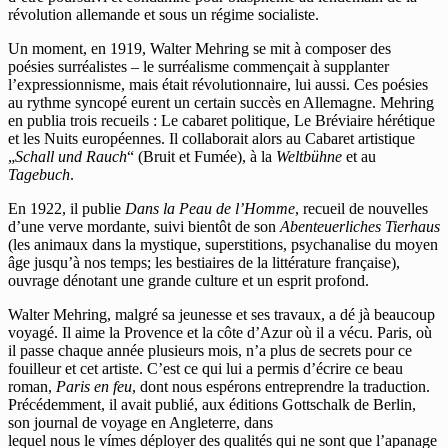
révolution allemande et sous un régime socialiste.
Un moment, en 1919, Walter Mehring se mit à composer des
poésies surréalistes – le surréalisme commençait à supplanter
l’expressionnisme, mais était révolutionnaire, lui aussi. Ces poésies
au rythme syncopé eurent un certain succès en Allemagne. Mehring
en publia trois recueils : Le cabaret politique, Le Bréviaire hérétique
et les Nuits européennes. Il collaborait alors au Cabaret artistique
„
Schall und Rauch
“ (Bruit et Fumée), à la
Weltbühne
et au
Tagebuch
.
En 1922, il publie
Dans la Peau de l’Homme
, recueil de nouvelles
d’une verve mordante, suivi bientôt de son
Abenteuerliches Tierhaus
(les animaux dans la mystique, superstitions, psychanalise du moyen
âge jusqu’à nos temps; les bestiaires de la littérature française),
ouvrage dénotant une grande culture et un esprit profond.
Walter Mehring, malgré sa jeunesse et ses travaux, a dé jà beaucoup
voyagé. Il aime la Provence et la côte d’Azur où il a vécu. Paris, où
il passe chaque année plusieurs mois, n’a plus de secrets pour ce
fouilleur et cet artiste. C’est ce qui lui a permis d’écrire ce beau
roman,
Paris en feu
, dont nous espérons entreprendre la traduction.
Précédemment, il avait publié, aux éditions Gottschalk de Berlin,
son journal de voyage en Angleterre, dans
lequel nous le vímes déployer des qualités qui ne sont que l’apanage