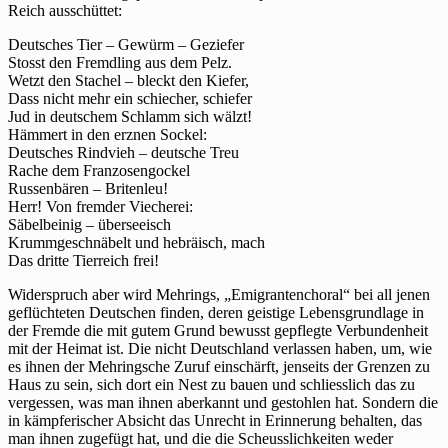
Reich ausschüttet:
Deutsches Tier – Gewürm – Geziefer
Stosst den Fremdling aus dem Pelz.
Wetzt den Stachel – bleckt den Kiefer,
Dass nicht mehr ein schiecher, schiefer
Jud in deutschem Schlamm sich wälzt!
Hämmert in den erznen Sockel:
Deutsches Rindvieh – deutsche Treu
Rache dem Franzosengockel
Russenbären – Britenleu!
Herr! Von fremder Viecherei:
Säbelbeinig – überseeisch
Krummgeschnäbelt und hebräisch, mach
Das dritte Tierreich frei!
Widerspruch aber wird Mehrings, „Emigrantenchoral“ bei all jenen
geflüchteten Deutschen finden, deren geistige Lebensgrundlage in
der Fremde die mit gutem Grund bewusst gepflegte Verbundenheit
mit der Heimat ist. Die nicht Deutschland verlassen haben, um, wie
es ihnen der Mehringsche Zuruf einschärft, jenseits der Grenzen zu
Haus zu sein, sich dort ein Nest zu bauen und schliesslich das zu
vergessen, was man ihnen aberkannt und gestohlen hat. Sondern die
in kämpferischer Absicht das Unrecht in Erinnerung behalten, das
man ihnen zugefügt hat, und die die Scheusslichkeiten weder