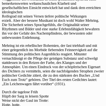
bemerkenswerten weltanschaulichen Klarheit und
gesellschaftlichen Einsicht entwickelt hat und dank dem erreichten
ideologischen
Reifegrad mit seinen Versen tiefere politische Wirkungen
erzielt. Aber der bessere Musikant ist doch wohl Walter Mehring.
Die Sicherheit seines Sprachgefühls, die Originalität seiner
Rhythmen und Bilder und eine starke Erlebnisfähigkeit bewahren
ihn vor der Gefahr des Nachempfindens, der bewussten oder
unbewussten Entlehnung.
Mehring ist ein rebellischer Bohemien, der fast triebhaft und mit
einer gelegentlich ins Morbide fiebernden Feinnervigkeit auf die
Stimmung des politischen Augenblicks reagiert. Mitunter
vernachlässigt er die Pflege der geistigen Substanz und schwelgt
stattdessen in den Reizen der Farbe, des Klanges und der
Atmosphäre. Um einen Eindruck von der schöpferischen Eigenart
des Dichters zu vermitteln, seien die nachfolgenden Strophen zweier
politischer Gedichte zitiert, die zu den stärksten des Buches „Und
Euch zum Trotz“ gehören. Der Titel des ersten Gedichtes lautet:
„Ein Leichenwagen fährt vorüber“ (1931).
Durch die tagelose Früh
Hüpft der Sarg in leisem Spotte
Weise nickt der Gaul im Trotte:
Hotte, hotte,