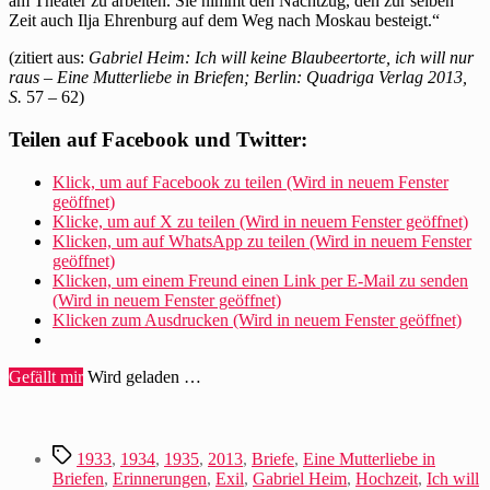
am Theater zu arbeiten. Sie nimmt den Nachtzug, den zur selben
Zeit auch Ilja Ehrenburg auf dem Weg nach Moskau besteigt.“
(zitiert aus:
Gabriel Heim: Ich will keine Blaubeertorte, ich will nur
raus – Eine Mutterliebe in Briefen; Berlin: Quadriga Verlag 2013,
S.
57 – 62)
Teilen auf Facebook und Twitter:
Klick, um auf Facebook zu teilen (Wird in neuem Fenster
geöffnet)
Klicke, um auf X zu teilen (Wird in neuem Fenster geöffnet)
Klicken, um auf WhatsApp zu teilen (Wird in neuem Fenster
geöffnet)
Klicken, um einem Freund einen Link per E-Mail zu senden
(Wird in neuem Fenster geöffnet)
Klicken zum Ausdrucken (Wird in neuem Fenster geöffnet)
Gefällt mir
Wird geladen …
Schlagwörter
1933
,
1934
,
1935
,
2013
,
Briefe
,
Eine Mutterliebe in
Briefen
,
Erinnerungen
,
Exil
,
Gabriel Heim
,
Hochzeit
,
Ich will