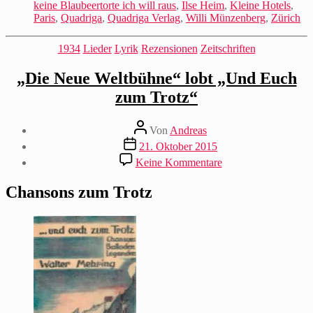
keine Blaubeertorte ich will raus
,
Ilse Heim
,
Kleine Hotels
,
Paris
,
Quadriga
,
Quadriga Verlag
,
Willi Münzenberg
,
Zürich
Kategorien
1934
Lieder
Lyrik
Rezensionen
Zeitschriften
„Die Neue Weltbühne“ lobt „Und Euch
zum Trotz“
Beitragsautor
Von
Andreas
Beitragsdatum
21. Oktober 2015
zu
Keine Kommentare
„Die
Neue
Chansons zum Trotz
Weltbühne“
lobt
„Und
Euch
zum
Trotz“