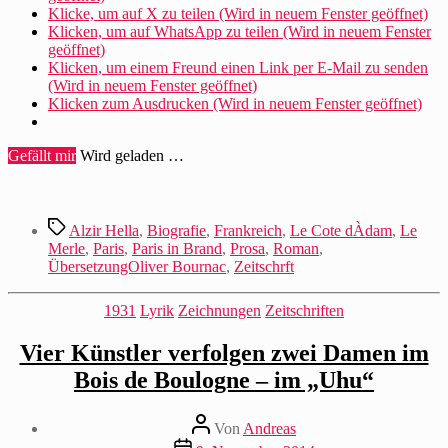
Klicke, um auf X zu teilen (Wird in neuem Fenster geöffnet)
Klicken, um auf WhatsApp zu teilen (Wird in neuem Fenster
geöffnet)
Klicken, um einem Freund einen Link per E-Mail zu senden
(Wird in neuem Fenster geöffnet)
Klicken zum Ausdrucken (Wird in neuem Fenster geöffnet)
Gefällt mir
Wird geladen …
Schlagwörter
Alzir Hella
,
Biografie
,
Frankreich
,
Le Cote dÀdam
,
Le
Merle
,
Paris
,
Paris in Brand
,
Prosa
,
Roman
,
ÜbersetzungOliver Bournac
,
Zeitschrft
Kategorien
1931
Lyrik
Zeichnungen
Zeitschriften
Vier Künstler verfolgen zwei Damen im
Bois de Boulogne – im „Uhu“
Beitragsautor
Von
Andreas
Beitragsdatum