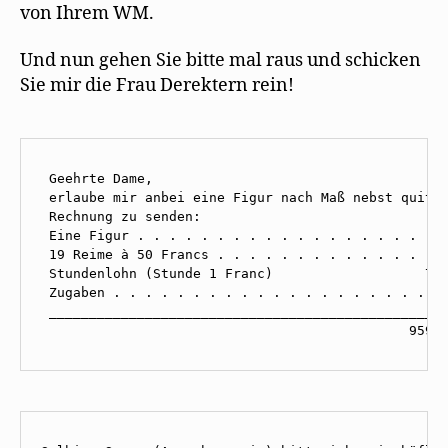
von Ihrem WM.
Und nun gehen Sie bitte mal raus und schicken
Sie mir die Frau Derektern rein!
 Geehrte Dame,

 erlaube mir anbei eine Figur nach Maß nebst quitti
 Rechnung zu senden:

 Eine Figur . . . . . . . . . . . . . . . . . . . .
 19 Reime à 50 Francs . . . . . . . . . . . . . . .
 Stundenlohn (Stunde 1 Franc)                   7 F
 Zugaben . . . . . . . . . . . . . . . . . . . . 1 
 __________________________________________________
                                              959 