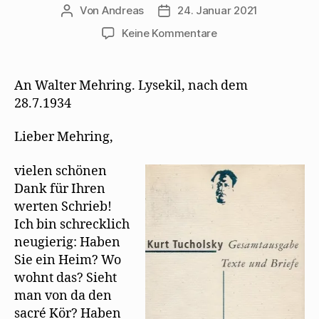
Von
Andreas
24. Januar 2021
Beitragsautor
Beitragsdatum
zu
Keine Kommentare
Kurt
Tucholsky
schreibt
An Walter Mehring. Lysekil, nach dem
seinen
28.7.1934
letzten
Brief
Lieber Mehring,
an
Mehring
vielen schönen
Dank für Ihren
werten Schrieb!
Ich bin schrecklich
neugierig: Haben
Sie ein Heim? Wo
wohnt das? Sieht
man von da den
sacré Kör? Haben