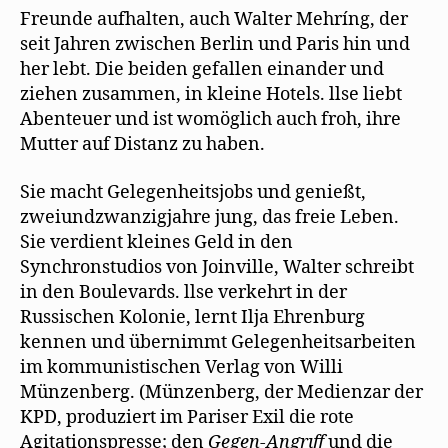
e
Freunde aufhalten, auch Walter Mehríng, der
t
)
seit Jahren zwischen Berlin und Paris hin und
her lebt. Die beiden gefallen einander und
ziehen zusammen, in kleine Hotels. llse liebt
Abenteuer und ist womöglich auch froh, ihre
Mutter auf Distanz zu haben.
Sie macht Gelegenheitsjobs und genießt,
zweiundzwanzigjahre jung, das freie Leben.
Sie verdient kleines Geld in den
Synchronstudios von Joinville, Walter schreibt
in den Boulevards. llse verkehrt in der
Russischen Kolonie, lernt Ilja Ehrenburg
kennen und übernimmt Gelegenheitsarbeiten
im kommunistischen Verlag von Willi
Münzenberg. (Münzenberg, der Medienzar der
KPD, produziert im Pariser Exil die rote
Agitationspresse; den
Gegen-Angrıff
und die