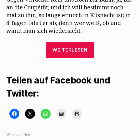
an die Coupétür, und ich will bestimmt noch
mal zu ihm, so lange er noch in Küsnacht ist; in
8 Tagen fährt er ab; denn wer weiß, ob und
wann man sich wiedersieht.
„Max
WEITERLESEN
Herrmann-
Neiße
besucht
Teilen auf Facebook und
mit
Mehring
Twitter:
1934
Alfred
Kerr“
K
K
K
K
K
l
l
l
l
l
i
i
i
i
i
c
c
c
c
c
k
k
k
k
k
,
e
e
e
e
Wird geladen …
u
,
n
n
n