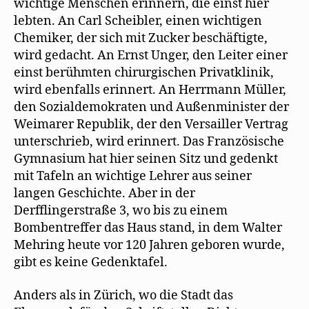
n
wichtige Menschen erinnern, die einst hier
s
t
lebten. An Carl Scheibler, einen wichtigen
e
Chemiker, der sich mit Zucker beschäftigte,
r
g
wird gedacht. An Ernst Unger, den Leiter einer
e
ö
einst berühmten chirurgischen Privatklinik,
f
f
wird ebenfalls erinnert. An Herrmann Müller,
n
e
den Sozialdemokraten und Außenminister der
t
)
Weimarer Republik, der den Versailler Vertrag
unterschrieb, wird erinnert. Das Französische
Gymnasium hat hier seinen Sitz und gedenkt
mit Tafeln an wichtige Lehrer aus seiner
langen Geschichte. Aber in der
Derfflingerstraße 3, wo bis zu einem
Bombentreffer das Haus stand, in dem Walter
Mehring heute vor 120 Jahren geboren wurde,
gibt es keine Gedenktafel.
Anders als in Zürich, wo die Stadt das