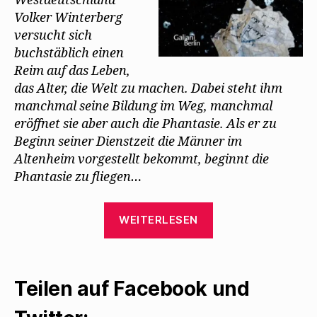
Westdeutschland
Volker Winterberg
versucht sich
buchstäblich einen
Reim auf das Leben,
das Alter, die Welt zu machen. Dabei steht ihm
manchmal seine Bildung im Weg, manchmal
eröffnet sie aber auch die Phantasie. Als er zu
Beginn seiner Dienstzeit die Männer im
Altenheim vorgestellt bekommt, beginnt die
Phantasie zu fliegen…
„Hilmar
WEITERLESEN
Klute
erinnert
an
Teilen auf Facebook und
Walter
Mehring