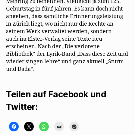
Mehring zu benennen. Vielleicht ja zum 125.
Geburtstag in fünf Jahren. Es kann doch nicht
angehen, dass sämtliche Erinnerungsleistung
in Zürich liegt, wo nicht nur die Rechte an
seinem Werk verwaltet werden, sondern
auch im Elster-Verlag seine Texte neu
erscheinen. Nach der „Die verlorene
Bibliothek“ der Lyrik-Band „Dass diese Zeit und
wieder singen lehre“ und ganz aktuell „Sturm
und Dada“.
Teilen auf Facebook und
Twitter:
K
K
K
K
K
l
l
l
l
l
i
i
i
i
i