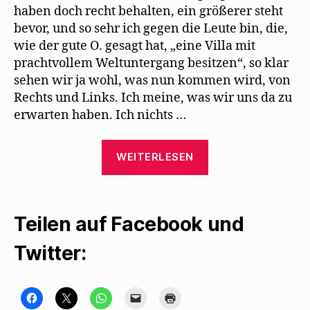
haben doch recht behalten, ein größerer steht
bevor, und so sehr ich gegen die Leute bin, die,
wie der gute O. gesagt hat, „eine Villa mit
prachtvollem Weltuntergang besitzen“, so klar
sehen wir ja wohl, was nun kommen wird, von
Rechts und Links. Ich meine, was wir uns da zu
erwarten haben. Ich nichts …
„Kurt
WEITERLESEN
Tucholsky
schreibt
seinen
Teilen auf Facebook und
letzten
Brief
Twitter:
an
Mehring“
K
K
K
K
K
l
l
l
l
l