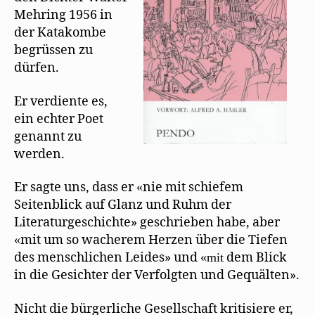
e
r
Katakombe
Mehring 1956 in
g
e
der Katakombe
ö
f
begrüssen zu
f
n
dürfen.
e
t
)
Er verdiente es,
ein echter Poet
genannt zu
werden.
Er sagte uns, dass er
nie mit schiefem
«
Seitenblick auf Glanz und Ruhm der
Literaturgeschichte» geschrieben habe, aber
mit um so wacherem Herzen über die Tiefen
«
des menschlichen Leides» und
dem Blick
«mit
in die Gesichter der Verfolgten und Gequälten».
Nicht die bürgerliche Gesellschaft kritisiere er,