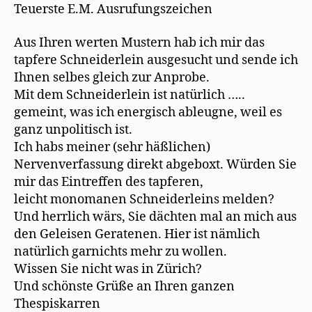
Mann
)
u
Teuerste E.M. Ausrufungszeichen
e
eine
m
Rechnung
F
Aus Ihren werten Mustern hab ich mir das
e
n
tapfere Schneiderlein ausgesucht und sende ich
s
t
Ihnen selbes gleich zur Anprobe.
e
r
Mit dem Schneiderlein ist natürlich …..
g
e
gemeint, was ich energisch ableugne, weil es
ö
f
ganz unpolitisch ist.
f
n
Ich habs meiner (sehr häßlichen)
e
t
Nervenverfassung direkt abgeboxt. Würden Sie
)
mir das Eintreffen des tapferen,
leicht monomanen Schneiderleins melden?
Und herrlich wärs, Sie dächten mal an mich aus
den Geleisen Geratenen. Hier ist nämlich
natürlich garnichts mehr zu wollen.
Wissen Sie nicht was in Zürich?
Und schönste Grüße an Ihren ganzen
Thespiskarren