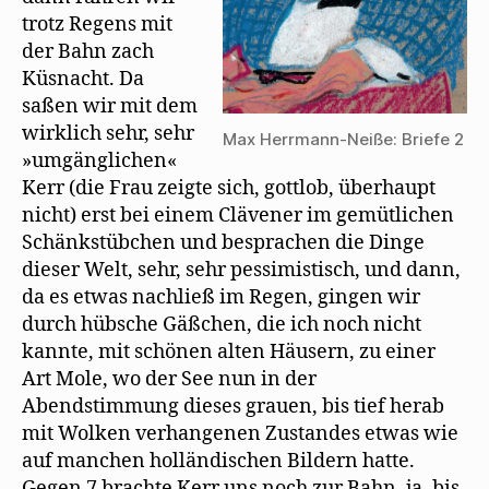
n
trotz Regens mit
e
t
der Bahn zach
)
Küsnacht. Da
saßen wir mit dem
wirklich sehr, sehr
Max Herrmann-Neiße: Briefe 2
»umgänglichen«
Kerr (die Frau zeigte sich, gottlob, überhaupt
nicht) erst bei einem Clävener im gemütlichen
Schänkstübchen und besprachen die Dinge
dieser Welt, sehr, sehr pessimistisch, und dann,
da es etwas nachließ im Regen, gingen wir
durch hübsche Gäßchen, die ich noch nicht
kannte, mit schönen alten Häusern, zu einer
Art Mole, wo der See nun in der
Abendstimmung dieses grauen, bis tief herab
mit Wolken verhangenen Zustandes etwas wie
auf manchen holländischen Bildern hatte.
Gegen 7 brachte Kerr uns noch zur Bahn, ja, bis