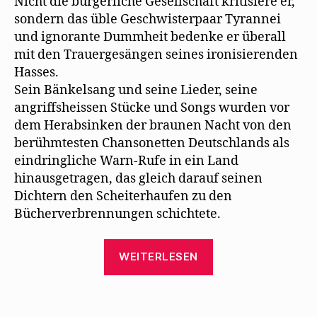
Nicht die bürgerliche Gesellschaft kritisiere er,
sondern das üble Geschwisterpaar Tyrannei
und ignorante Dummheit bedenke er überall
mit den Trauergesängen seines ironisierenden
Hasses.
Sein Bänkelsang und seine Lieder, seine
angriffsheissen Stücke und Songs wurden vor
dem Herabsinken der braunen Nacht von den
berühmtesten Chansonetten Deutschlands als
eindringliche Warn-Rufe in ein Land
hinausgetragen, das gleich darauf seinen
Dichtern den Scheiterhaufen zu den
Bücherverbrennungen schichtete.
„Marthe
WEITERLESEN
Kauer
erinnert
an