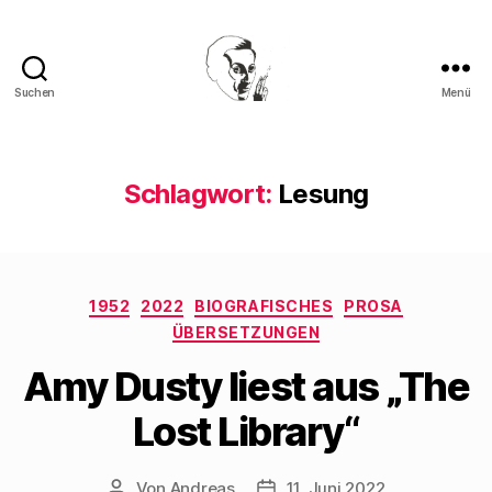
Suchen
Menü
Walter
Mehring
Schlagwort:
Lesung
Kategorien
1952
2022
BIOGRAFISCHES
PROSA
ÜBERSETZUNGEN
Amy Dusty liest aus „The
Lost Library“
Von
Andreas
11. Juni 2022
Beitragsautor
Beitragsdatum