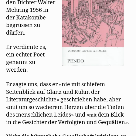
e
den Dichter Walter
der
n
Katakombe
s
Mehring 1956 in
t
der Katakombe
e
r
begrüssen zu
g
e
dürfen.
ö
f
f
n
Er verdiente es,
e
t
ein echter Poet
)
genannt zu
werden.
Er sagte uns, dass er
nie mit schiefem
«
Seitenblick auf Glanz und Ruhm der
Literaturgeschichte» geschrieben habe, aber
mit um so wacherem Herzen über die Tiefen
«
des menschlichen Leides» und
dem Blick
«mit
in die Gesichter der Verfolgten und Gequälten».