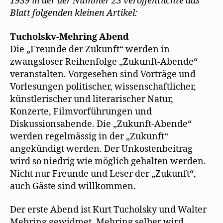
1939 in der der Nummer 23 veröffentlichte das
e
Tucholsky-
n
Blatt folgenden kleinen Artikel:
Mehring-
s
t
Abend
e
r
Tucholskv-Mehring Abend
g
e
Die „Freunde der Zukunft“ werden in
ö
f
zwangsloser Reihenfolge „Zukunft-Abende“
f
n
veranstalten. Vorgesehen sind Vorträge und
e
t
Vorlesungen politischer, wissenschaftlicher,
)
künstlerischer und literarischer Natur,
Konzerte, Filmvorführungen und
Diskussionsabende. Die „Zukunft-Abende“
werden regelmässig in der „Zukunft“
angekündigt werden. Der Unkostenbeitrag
wird so niedrig wie möglich gehalten werden.
Nicht nur Freunde und Leser der „Zukunft“,
auch Gäste sind willkommen.
Der erste Abend ist Kurt Tucholsky und Walter
Mehring gewidmet. Mehring selber wird