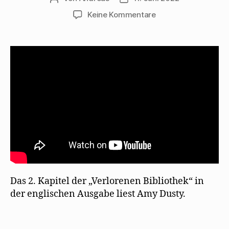
zu
Keine Kommentare
Amy
Dusty
liest
aus
„The
Lost
Library“
Das 2. Kapitel der „Verlorenen Bibliothek“ in
der englischen Ausgabe liest Amy Dusty.