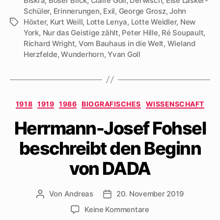
Biskra
,
Böser Blick
,
Claire Goll
,
Derwisch
,
Else Lasker-
Schüler
,
Erinnerungen
,
Exil
,
George Grosz
,
John
Höxter
,
Kurt Weill
,
Lotte Lenya
,
Lotte Weidler
,
New
Schlagwörter
York
,
Nur das Geistige zählt
,
Peter Hille
,
Ré Soupault
,
Richard Wright
,
Vom Bauhaus in die Welt
,
Wieland
Herzfelde
,
Wunderhorn
,
Yvan Goll
Kategorien
1918
1919
1986
BIOGRAFISCHES
WISSENSCHAFT
Herrmann-Josef Fohsel
beschreibt den Beginn
von DADA
Von
Andreas
20. November 2019
Beitragsautor
Beitragsdatum
zu
Keine Kommentare
Herrmann-