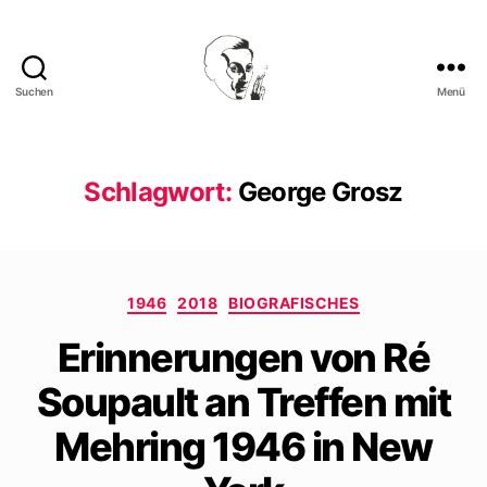
Suchen
Menü
Walter
Mehring
Schlagwort:
George Grosz
Kategorien
1946
2018
BIOGRAFISCHES
Erinnerungen von Ré
Soupault an Treffen mit
Mehring 1946 in New