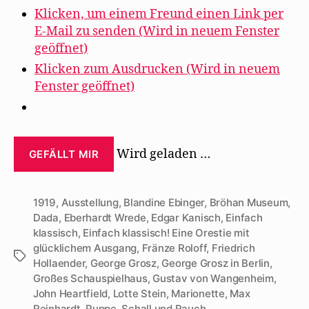
Klicken, um einem Freund einen Link per
E-Mail zu senden (Wird in neuem Fenster
geöffnet)
Klicken zum Ausdrucken (Wird in neuem
Fenster geöffnet)
Wird geladen …
GEFÄLLT MIR
1919
,
Ausstellung
,
Blandine Ebinger
,
Bröhan Museum
,
Dada
,
Eberhardt Wrede
,
Edgar Kanisch
,
Einfach
klassisch
,
Einfach klassisch! Eine Orestie mit
glücklichem Ausgang
,
Fränze Roloff
,
Friedrich
Schlagwörter
Hollaender
,
George Grosz
,
George Grosz in Berlin
,
Großes Schauspielhaus
,
Gustav von Wangenheim
,
John Heartfield
,
Lotte Stein
,
Marionette
,
Max
Reinhardt
,
Puppe
,
Schall und Rauch