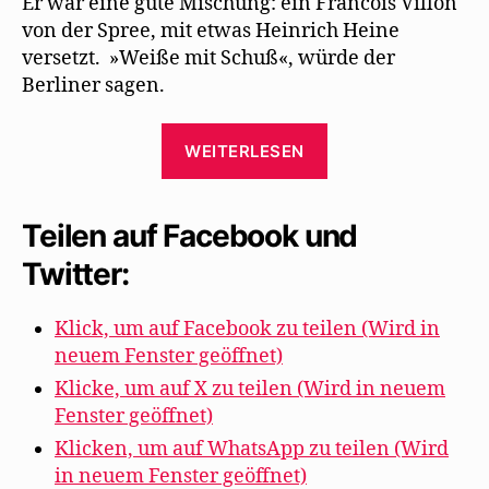
Er war eine gute Mischung: ein Francois Villon
von der Spree, mit etwas Heinrich Heine
versetzt. »Weiße mit Schuß«, würde der
Berliner sagen.
„George
WEITERLESEN
Grosz
erinnert
sich
Teilen auf Facebook und
an
Twitter:
Walter
Mehring“
Klick, um auf Facebook zu teilen (Wird in
neuem Fenster geöffnet)
Klicke, um auf X zu teilen (Wird in neuem
Fenster geöffnet)
Klicken, um auf WhatsApp zu teilen (Wird
in neuem Fenster geöffnet)