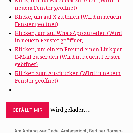
Klick, um auf Facebook zu teilen (Wird in
DADA“
neuem Fenster geöffnet)
Klicke, um auf X zu teilen (Wird in neuem
Fenster geöffnet)
Klicken, um auf WhatsApp zu teilen (Wird
in neuem Fenster geöffnet)
Klicken, um einem Freund einen Link per
E-Mail zu senden (Wird in neuem Fenster
geöffnet)
Klicken zum Ausdrucken (Wird in neuem
Fenster geöffnet)
Wird geladen …
GEFÄLLT MIR
Am Anfang war Dada
,
Amtsgericht
,
Berliner Börsen-