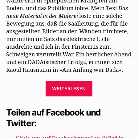
wälzte sich in epileptischen Krämpfen am
Boden, und das Publikum tobte. Mein Text
Das
neue Material in der Malerei
löste eine solche
Bewegung aus, daß die Saalleitung, die für die
ausgestellten Bilder an den Wänden fürchtete,
mir mitten im Satz das elektrische Licht
ausdrehte und ich in der Finsternis zum
Schweigen verurteilt War. Ein herrlicher Abend
und ein DADAistischer Erfolg«, erinnert sich
Raoul Hausmann in »Am Anfang war Dada«.
„Herrmann-
WEITERLESEN
Josef
Fohsel
beschreibt
Teilen auf Facebook und
den
Twitter:
Beginn
von