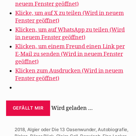
Mehring
neuem Fenster geöffnet)
1946
Klicke, um auf X zu teilen (Wird in neuem
in
Fenster geöffnet)
New
Klicken, um auf WhatsApp zu teilen (Wird
York“
in neuem Fenster geöffnet)
Klicken, um einem Freund einen Link per
E-Mail zu senden (Wird in neuem Fenster
geöffnet)
Klicken zum Ausdrucken (Wird in neuem
Fenster geöffnet)
Wird geladen …
GEFÄLLT MIR
2018
,
Algier oder Die 13 Oasenwunder
,
Autobiografie
,