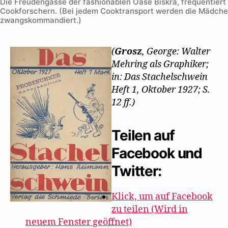
Die Freudengasse der fashionablen Oase Biskra, frequentiert
Cookforschern. (Bei jedem Cooktransport werden die Mädch
zwangskommandiert.)
(
Grosz
, George: Walter
Mehring als Graphiker;
in: Das Stachelschwein
Heft 1, Oktober 1927; S.
12 ff.)
Teilen auf
Facebook und
Twitter:
Klick, um auf Facebook
zu teilen (Wird in
neuem Fenster geöffnet)