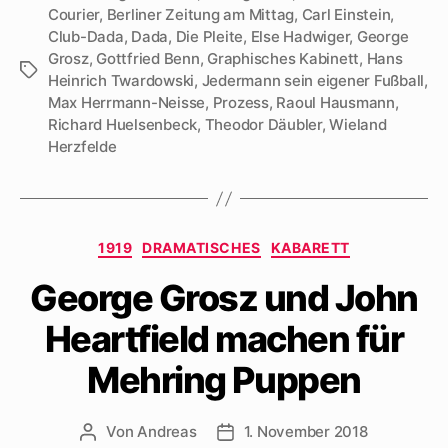
Courier
,
Berliner Zeitung am Mittag
,
Carl Einstein
,
Club-Dada
,
Dada
,
Die Pleite
,
Else Hadwiger
,
George
Grosz
,
Gottfried Benn
,
Graphisches Kabinett
,
Hans
Schlagwörter
Heinrich Twardowski
,
Jedermann sein eigener Fußball
,
Max Herrmann-Neisse
,
Prozess
,
Raoul Hausmann
,
Richard Huelsenbeck
,
Theodor Däubler
,
Wieland
Herzfelde
Kategorien
1919
DRAMATISCHES
KABARETT
George Grosz und John
Heartfield machen für
Mehring Puppen
Von
Andreas
1. November 2018
Beitragsautor
Beitragsdatum