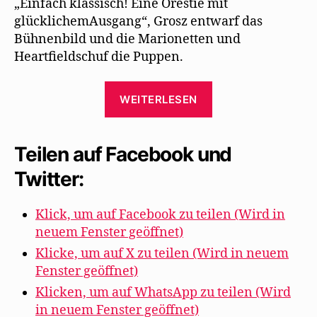
„Einfach klassisch! Eine Orestie mit
glücklichemAusgang“, Grosz entwarf das
Bühnenbild und die Marionetten und
Heartfieldschuf die Puppen.
„George
WEITERLESEN
Grosz
und
John
Teilen auf Facebook und
Heartfield
Twitter:
machen
für
Klick, um auf Facebook zu teilen (Wird in
Mehring
neuem Fenster geöffnet)
Puppen“
Klicke, um auf X zu teilen (Wird in neuem
Fenster geöffnet)
Klicken, um auf WhatsApp zu teilen (Wird
in neuem Fenster geöffnet)