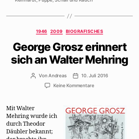
Kategorien
1946
2009
BIOGRAFISCHES
George Grosz erinnert
sich an Walter Mehring
Von
Andreas
10. Juli 2016
Beitragsautor
Beitragsdatum
zu
Keine Kommentare
George
Grosz
erinnert
Mit Walter
sich
Mehring wurde ich
an
durch Theodor
Walter
Däubler bekannt;
Mehring