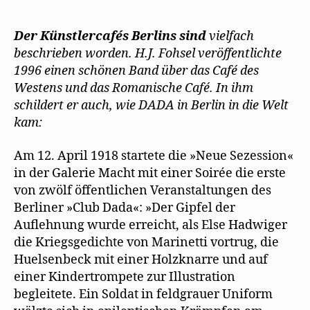
Josef
Fohsel
Der Künstlercafés Berlins sind
vielfach
beschreibt
beschrieben worden. H.J. Fohsel veröffentlichte
den
1996 einen schönen Band über das Café des
Beginn
Westens und das Romanische Café. In ihm
von
schildert er auch, wie DADA in Berlin in die Welt
DADA
kam:
Am 12. April 1918 startete die »Neue Sezession«
in der Galerie Macht mit einer Soirée die erste
von zwölf öffentlichen Veranstaltungen des
Berliner »Club Dada«: »Der Gipfel der
Auflehnung wurde erreicht, als Else Hadwiger
die Kriegsgedichte von Marinetti vortrug, die
Huelsenbeck mit einer Holzknarre und auf
einer Kindertrompete zur Illustration
begleitete. Ein Soldat in feldgrauer Uniform