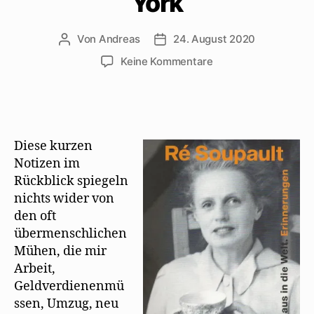
York
Von
Andreas
24. August 2020
Beitragsautor
Beitragsdatum
zu
Keine Kommentare
Erinnerungen
von
Ré
Soupault
an
Diese kurzen
Treffen
Notizen im
mit
Rückblick spiegeln
Mehring
nichts wider von
1946
in
den oft
New
übermenschlichen
York
Mühen, die mir
Arbeit,
Geldverdienenmü
ssen, Umzug, neu