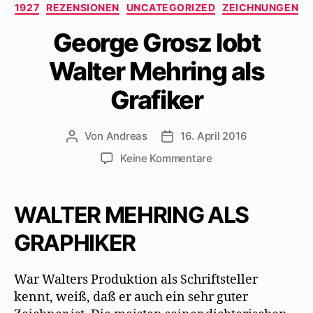
Kategorien
1927
REZENSIONEN
UNCATEGORIZED
ZEICHNUNGEN
George Grosz lobt
Walter Mehring als
Grafiker
Von
Andreas
16. April 2016
Beitragsautor
Beitragsdatum
zu
Keine Kommentare
George
Grosz
lobt
WALTER MEHRING ALS
Walter
Mehring
GRAPHIKER
als
Grafiker
War Walters Produktion als Schriftsteller
kennt, weiß, daß er auch ein sehr guter