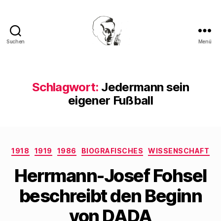
Suchen
Menü
Walter
Mehring
Schlagwort:
Jedermann sein
eigener Fußball
Kategorien
1918
1919
1986
BIOGRAFISCHES
WISSENSCHAFT
Herrmann-Josef Fohsel
beschreibt den Beginn
von DADA