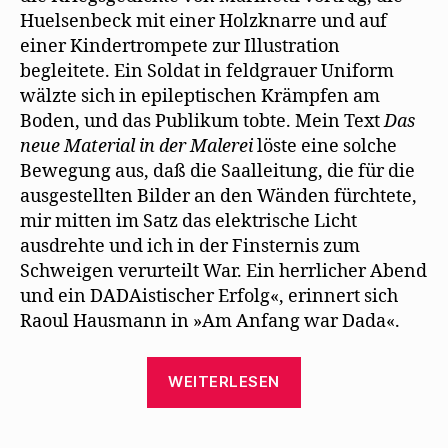
Huelsenbeck mit einer Holzknarre und auf
einer Kindertrompete zur Illustration
begleitete. Ein Soldat in feldgrauer Uniform
wälzte sich in epileptischen Krämpfen am
Boden, und das Publikum tobte. Mein Text
Das
neue Material in der Malerei
löste eine solche
Bewegung aus, daß die Saalleitung, die für die
ausgestellten Bilder an den Wänden fürchtete,
mir mitten im Satz das elektrische Licht
ausdrehte und ich in der Finsternis zum
Schweigen verurteilt War. Ein herrlicher Abend
und ein DADAistischer Erfolg«, erinnert sich
Raoul Hausmann in »Am Anfang war Dada«.
„Herrmann-
WEITERLESEN
Josef
Fohsel