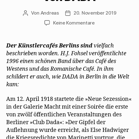
Von
Andreas
20. November 2019
Beitragsautor
Beitragsdatum
zu
Keine Kommentare
Herrmann-
Josef
Fohsel
Der Künstlercafés Berlins sind
vielfach
beschreibt
beschrieben worden. H.J. Fohsel veröffentlichte
den
1996 einen schönen Band über das Café des
Beginn
Westens und das Romanische Café. In ihm
von
schildert er auch, wie DADA in Berlin in die Welt
DADA
kam:
Am 12. April 1918 startete die »Neue Sezession«
in der Galerie Macht mit einer Soirée die erste
von zwölf öffentlichen Veranstaltungen des
Berliner »Club Dada«: »Der Gipfel der
Auflehnung wurde erreicht, als Else Hadwiger
die Kriegsgedichte von Marinetti vortrug, die