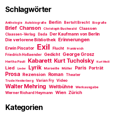
F
e
Schlagwörter
n
s
t
e
Berlin
r
Bertolt Brecht
Anthologie
Autobiografie
Biografie
g
Brief
Chanson
Claassen
e
Christoph Buchwald
ö
Der Kaufmann von Berlin
Claassen-Verlag
Dada
f
f
Erinnerungen
Die verlorene Bibliothek
n
Exil
e
Erwin Piscator
Flucht
t
Frankreich
)
George Grosz
Gedicht
Friedrich Hollaender
Kabarett
Kurt Tucholsky
Hertha Pauli
Kurt Weill
Lyrik
Paris
Lied
Porträt
Marseille
Müller
Lieder
Prosa
Roman
Rezension
Theater
Video
Varian Fry
Trude Hesterberg
Walter Mehring
Weltbühne
Werkausgabe
Wien
Zürich
Werner Richard Heymann
Kategorien