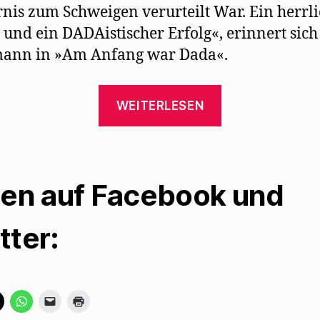
rnis zum Schweigen verurteilt War. Ein herrl
und ein DADAistischer Erfolg«, erinnert sich
ann in »Am Anfang war Dada«.
„Herrmann-
WEITERLESEN
Josef
Fohsel
beschreibt
den
len auf Facebook und
Beginn
von
tter:
DADA“
K
K
K
K
l
l
l
l
i
i
i
i