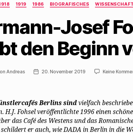
Kategorien
1918
1919
1986
BIOGRAFISCHES
WISSENSCHAF
rmann-Josef Fo
bt den Beginn
Von
Andreas
20. November 2019
Keine Komme
tragsautor
Beitragsdatum
nstlercafés Berlins sind
vielfach beschrieb
. H.J. Fohsel veröffentlichte 1996 einen schön
ber das Café des Westens und das Romanische
 schildert er auch, wie DADA in Berlin in die W