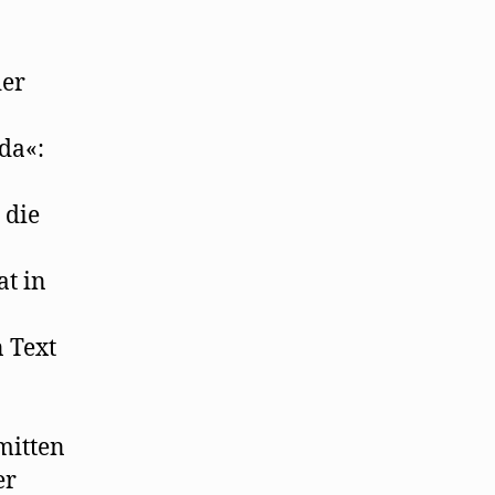
der
da«:
 die
at in
 Text
mitten
er