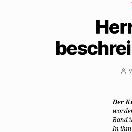
Her
beschrei
Bei
Der Kü
worden
Band ü
In ihm