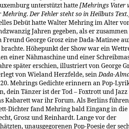
uxemburg unterstützt hatte
[Mehrings Vater 
 Mehring. Der Fehler steht so in Heilbuts Text.
elles Debüt hatte Walter Mehring im Alter vo
dzwanzig Jahren gegeben, als er zusammen
 Freund George Grosz eine Dada-Matinee auf
 brachte. Höhepunkt der Show war ein Wett
en einer Nähmaschine und einer Schreibmas
ahre später erschien, illustriert von George G
rlegt von Wieland Herzfelde, sein
Dada-Alm
20. Mehrings Gedichte erinnern an Pop-Lyri
n, dein Tänzer ist der Tod – Foxtrott und Jazz -
s Kabarett war ihr Forum. Als Berlins führe
tt-Dichter fand Mehring bald Eingang in die
cht, Grosz und Reinhardt. Lange vor der
hätzten, unausgegorenen Pop-Poesie der sec