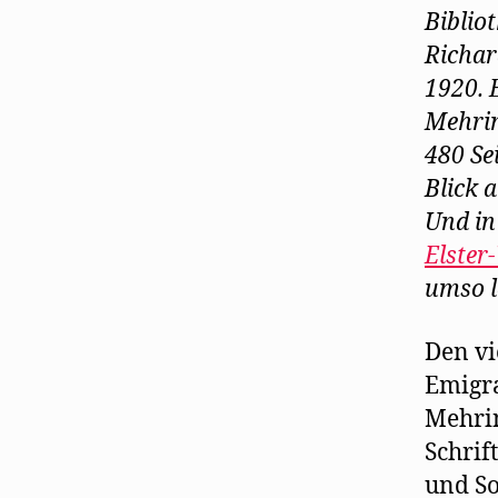
Biblio
Richar
1920. 
Mehrin
480 Se
Blick 
Und in
Elster
umso l
Den vi
Emigra
Mehrin
Schrif
und So