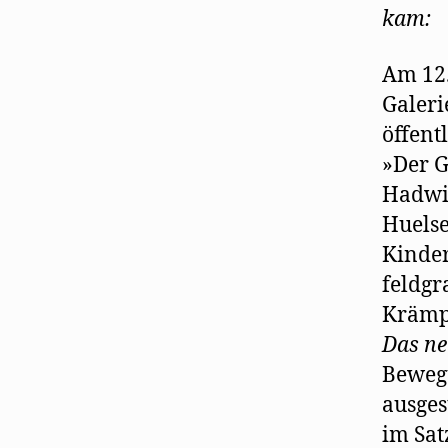
kam:
Am 12.
Galeri
öffent
»Der G
Hadwig
Huelse
Kinder
feldgr
Krämpf
Das ne
Bewegu
ausges
im Sat