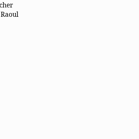
icher
 Raoul