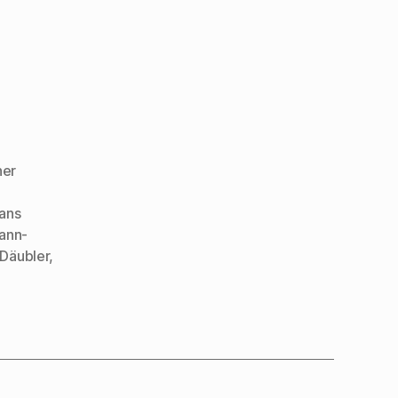
ner
ans
ann-
Däubler
,