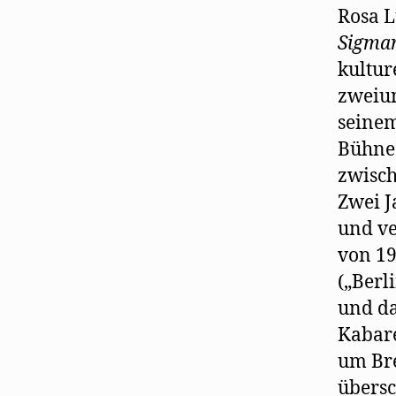
Rosa L
Sigmar
kultur
zweiun
seinem
Bühne
zwisch
Zwei J
und ve
von 19
(„Berli
und da
Kabare
um Bre
übersc