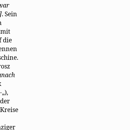
war
]
. Sein
n
 mit
 die
rennen
chine.
rosz
anach
k
„),
nder
 Kreise
hziger