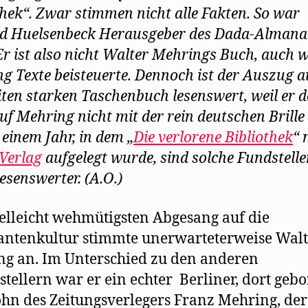
e
thek“. Zwar stimmen nicht alle Fakten. So war
t
)
d Huelsenbeck Herausgeber des Dada-Almana
Er ist also nicht Walter Mehrings Buch, auch 
g Texte beisteuerte. Dennoch ist der Auszug 
iten starken Taschenbuch lesenswert, weil er 
auf Mehring nicht mit der rein deutschen Brille 
 einem Jahr, in dem „
Die verlorene Bibliothek
“ 
-Verlag
aufgelegt wurde, sind solche Fundstell
esenswerter. (A.O.)
elleicht wehmütigsten Abgesang auf die
ntenkultur stimmte unerwarteterweise Walt
g an. Im Unterschied zu den anderen
tstellern war er ein echter Berliner, dort geb
hn des Zeitungsverlegers Franz Mehring, der