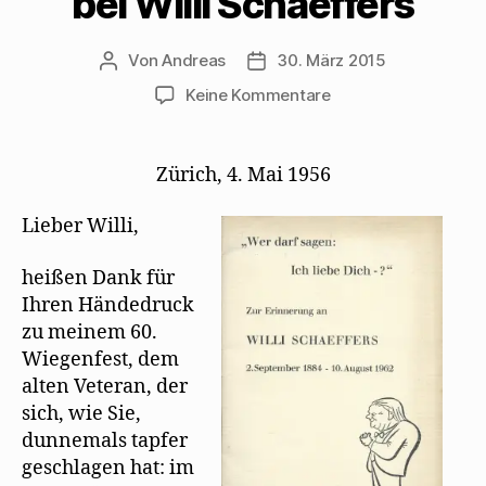
bei Willi Schaeffers
Von
Andreas
30. März 2015
Beitragsautor
Beitragsdatum
zu
Keine Kommentare
Mehring
bedankt
sich
Zürich, 4. Mai 1956
für
Geburtstagswünsch
Lieber Willi,
bei
Willi
heißen Dank für
Schaeffers
Ihren Händedruck
zu meinem 60.
Wiegenfest, dem
alten Veteran, der
sich, wie Sie,
dunnemals tapfer
geschlagen hat: im