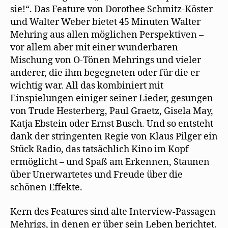
sie!
t
n
n
sie!“. Das Feature von Dorothee Schmitz-Köster
)
e
n
t
e
und Walter Weber bietet 45 Minuten Walter
)
u
e
Mehring aus allen möglichen Perspektiven –
m
F
vor allem aber mit einer wunderbaren
e
n
Mischung von O-Tönen Mehrings und vieler
s
anderer, die ihm begegneten oder für die er
t
e
wichtig war. All das kombiniert mit
r
g
Einspielungen einiger seiner Lieder, gesungen
e
ö
von Trude Hesterberg, Paul Graetz, Gisela May,
f
f
Katja Ebstein oder Ernst Busch. Und so entsteht
n
e
dank der stringenten Regie von Klaus Pilger ein
t
)
Stück Radio, das tatsächlich Kino im Kopf
ermöglicht – und Spaß am Erkennen, Staunen
über Unerwartetes und Freude über die
schönen Effekte.
Kern des Features sind alte Interview-Passagen
Mehrigs, in denen er über sein Leben berichtet.