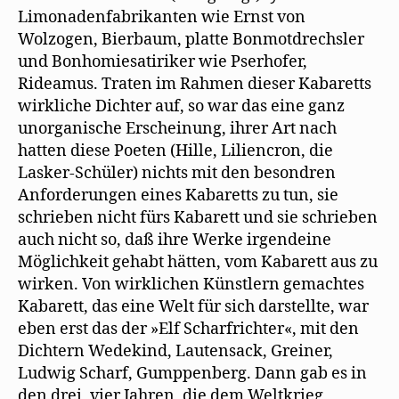
r
Kabarettdichter
Limonadenfabrikanten wie Ernst von
g
und
e
Wolzogen, Bierbaum, platte Bonmotdrechsler
ö
Kabarettkomponist
f
und Bonhomiesatiriker wie Pserhofer,
f
vor
n
Rideamus. Traten im Rahmen dieser Kabaretts
e
t
wirkliche Dichter auf, so war das eine ganz
)
unorganische Erscheinung, ihrer Art nach
hatten diese Poeten (Hille, Liliencron, die
Lasker-Schüler) nichts mit den besondren
Anforderungen eines Kabaretts zu tun, sie
schrieben nicht fürs Kabarett und sie schrieben
auch nicht so, daß ihre Werke irgendeine
Möglichkeit gehabt hätten, vom Kabarett aus zu
wirken. Von wirklichen Künstlern gemachtes
Kabarett, das eine Welt für sich darstellte, war
eben erst das der »Elf Scharfrichter«, mit den
Dichtern Wedekind, Lautensack, Greiner,
Ludwig Scharf, Gumppenberg. Dann gab es in
den drei, vier Jahren, die dem Weltkrieg