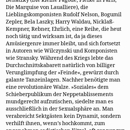
Benatzky (Die kleine Pagode, Piefke in Paris,
Die Marquise von Laualliere), die
Lieblingskomponisten Rudolf Nelson, Bogumil
Zepler, Bela Laszky, Harry Waldau, Nicklaß-
Kempner, Rebner, Ehrlich, eine Reihe, die heut
noch tätig und wirksam ist, da ja dieses
Amüsiergenre immer bleibt, und sich fortsetzt
in Autoren wie Wilczynski und Komponisten
wie Stransky. Während des Kriegs lebte das
Durchschnittskabarett natürlich von billiger
Verunglimpfung der »Feinde«, gewürzt durch
galante Tanzeinlagen. Nachher benötigte man
eine revolutionäre Walze. »Soziales« dem
Schieberpublikum der Neppetablissements
mundgerecht aufzutischen, siedelte man es
ausschließlich in der Sexualsphäre an. Man
verabreicht Sektgästen kein Dynamit, sondern
verhilft ihnen, wenn’s hochkommt, zum