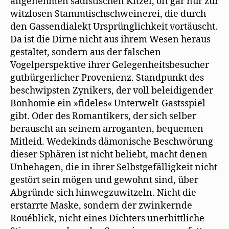
angenehmen sadistischen Kitzel, oft gar nur zur
witzlosen Stammtischschweinerei, die durch
den Gassendialekt Ursprünglichkeit vortäuscht.
Da ist die Dirne nicht aus ihrem Wesen heraus
gestaltet, sondern aus der falschen
Vogelperspektive ihrer Gelegenheitsbesucher
gutbürgerlicher Provenienz. Standpunkt des
beschwipsten Zynikers, der voll beleidigender
Bonhomie ein »fideles« Unterwelt-Gastsspiel
gibt. Oder des Romantikers, der sich selber
berauscht an seinem arroganten, bequemen
Mitleid. Wedekinds dämonische Beschwörung
dieser Sphären ist nicht beliebt, macht denen
Unbehagen, die in ihrer Selbstgefälligkeit nicht
gestört sein mögen und gewohnt sind, über
Abgründe sich hinwegzuwitzeln. Nicht die
erstarrte Maske, sondern der zwinkernde
Rouéblick, nicht eines Dichters unerbittliche