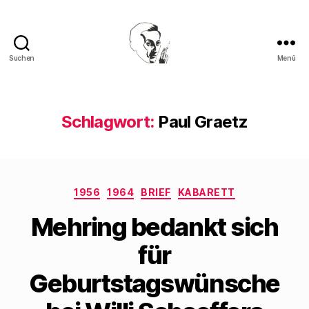
Suchen
Menü
Walter
Mehring
Schlagwort:
Paul Graetz
Kategorien
1956
1964
BRIEF
KABARETT
Mehring bedankt sich
für
Geburtstagswünsche