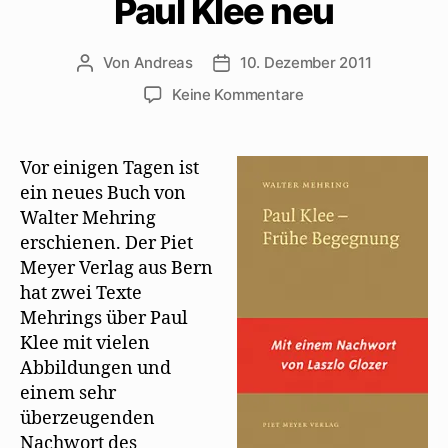
Paul Klee neu
Von
Andreas
10. Dezember 2011
Beitragsautor
Beitragsdatum
zu
Keine Kommentare
Laszlo
Glozer
sortiert
Vor einigen Tagen ist
Mehrings
ein neues Buch von
Texte
Walter Mehring
über
erschienen. Der Piet
Paul
Meyer Verlag aus Bern
Klee
hat zwei Texte
neu
Mehrings über Paul
Klee mit vielen
Abbildungen und
einem sehr
überzeugenden
Nachwort des