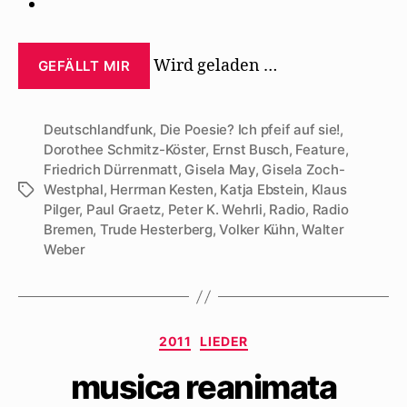
Wird geladen …
GEFÄLLT MIR
Deutschlandfunk
,
Die Poesie? Ich pfeif auf sie!
,
Dorothee Schmitz-Köster
,
Ernst Busch
,
Feature
,
Friedrich Dürrenmatt
,
Gisela May
,
Gisela Zoch-
Westphal
,
Herrman Kesten
,
Katja Ebstein
,
Klaus
Schlagwörter
Pilger
,
Paul Graetz
,
Peter K. Wehrli
,
Radio
,
Radio
Bremen
,
Trude Hesterberg
,
Volker Kühn
,
Walter
Weber
Kategorien
2011
LIEDER
musica reanimata