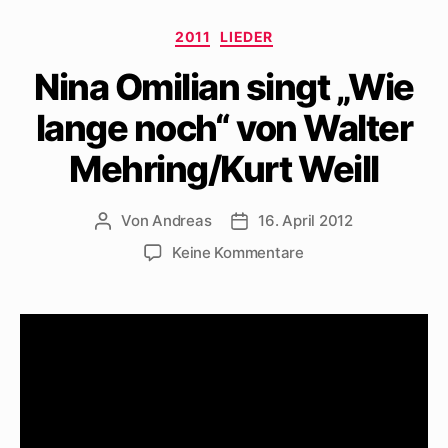
Kategorien
2011
LIEDER
Nina Omilian singt „Wie
lange noch“ von Walter
Mehring/Kurt Weill
Von
Andreas
16. April 2012
Beitragsautor
Beitragsdatum
zu
Keine Kommentare
Nina
Omilian
singt
„Wie
lange
noch“
von
Walter