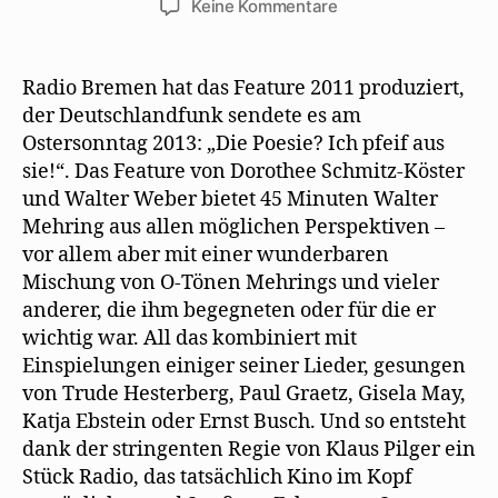
zu
Keine Kommentare
Die
Poesie?
Ich
Radio Bremen hat das Feature 2011 produziert,
pfeif
der Deutschlandfunk sendete es am
auf
Ostersonntag 2013: „Die Poesie? Ich pfeif aus
sie!
sie!“. Das Feature von Dorothee Schmitz-Köster
und Walter Weber bietet 45 Minuten Walter
Mehring aus allen möglichen Perspektiven –
vor allem aber mit einer wunderbaren
Mischung von O-Tönen Mehrings und vieler
anderer, die ihm begegneten oder für die er
wichtig war. All das kombiniert mit
Einspielungen einiger seiner Lieder, gesungen
von Trude Hesterberg, Paul Graetz, Gisela May,
Katja Ebstein oder Ernst Busch. Und so entsteht
dank der stringenten Regie von Klaus Pilger ein
Stück Radio, das tatsächlich Kino im Kopf