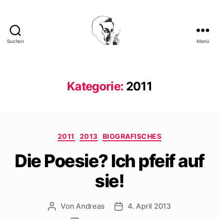
Suchen
Menü
Walter
Mehring
Kategorie:
2011
Kategorien
2011
2013
BIOGRAFISCHES
Die Poesie? Ich pfeif auf
sie!
Von
Andreas
4. April 2013
Beitragsautor
Beitragsdatum