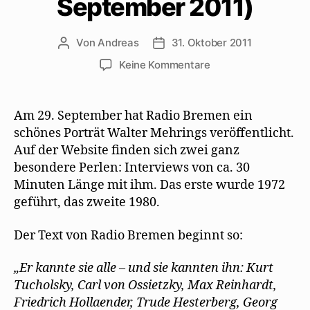
September 2011)
Von
Andreas
31. Oktober 2011
Beitragsautor
Beitragsdatum
zu
Keine Kommentare
Porträt
Walter
Mehrings
Am 29. September hat Radio Bremen ein
von
schönes Porträt Walter Mehrings veröffentlicht.
Radio
Auf der Website finden sich zwei ganz
Bremen
besondere Perlen: Interviews von ca. 30
(29.
Minuten Länge mit ihm. Das erste wurde 1972
September
geführt, das zweite 1980.
2011)
Der Text von Radio Bremen beginnt so:
„Er kannte sie alle – und sie kannten ihn: Kurt
Tucholsky, Carl von Ossietzky, Max Reinhardt,
Friedrich Hollaender, Trude Hesterberg, Georg