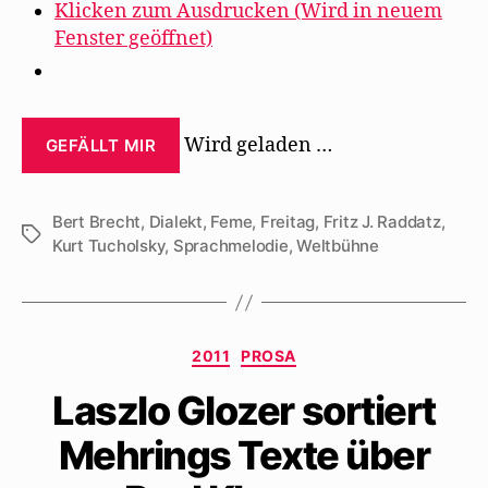
Klicken zum Ausdrucken (Wird in neuem
Fenster geöffnet)
Wird geladen …
GEFÄLLT MIR
Bert Brecht
,
Dialekt
,
Feme
,
Freitag
,
Fritz J. Raddatz
,
Schlagwörter
Kurt Tucholsky
,
Sprachmelodie
,
Weltbühne
Kategorien
2011
PROSA
Laszlo Glozer sortiert
Mehrings Texte über