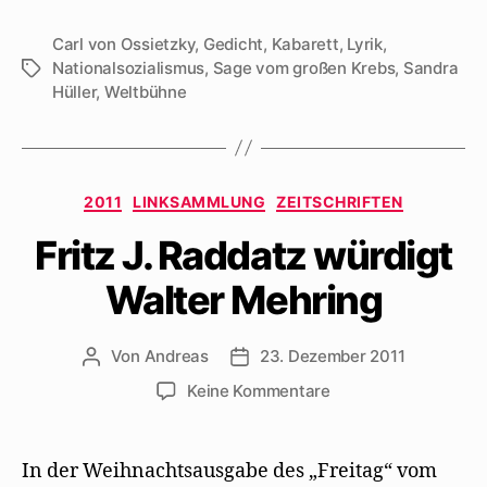
Carl von Ossietzky
,
Gedicht
,
Kabarett
,
Lyrik
,
Nationalsozialismus
,
Sage vom großen Krebs
,
Sandra
Schlagwörter
Hüller
,
Weltbühne
Kategorien
2011
LINKSAMMLUNG
ZEITSCHRIFTEN
Fritz J. Raddatz würdigt
Walter Mehring
Von
Andreas
23. Dezember 2011
Beitragsautor
Beitragsdatum
zu
Keine Kommentare
Fritz
J.
Raddatz
In der Weihnachtsausgabe des „Freitag“ vom
würdigt