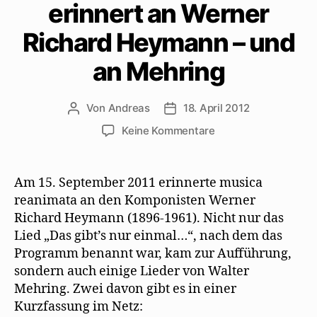
erinnert an Werner
Richard Heymann – und
an Mehring
Von
Andreas
18. April 2012
Beitragsautor
Beitragsdatum
zu
Keine Kommentare
musica
reanimata
erinnert
Am 15. September 2011 erinnerte musica
an
reanimata an den Komponisten Werner
Werner
Richard Heymann (1896-1961). Nicht nur das
Richard
Lied „Das gibt’s nur einmal…“, nach dem das
Heymann
Programm benannt war, kam zur Aufführung,
–
sondern auch einige Lieder von Walter
und
an
Mehring. Zwei davon gibt es in einer
Mehring
Kurzfassung im Netz: