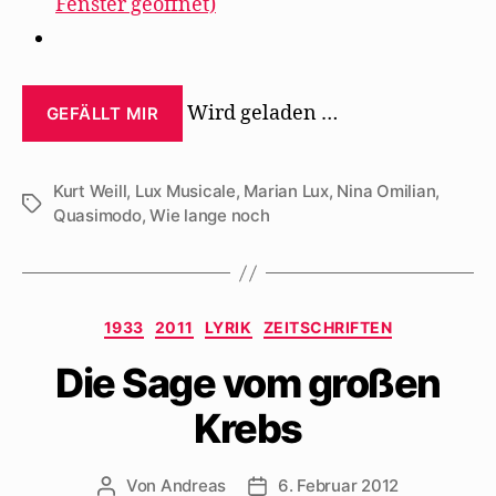
Fenster geöffnet)
Wird geladen …
GEFÄLLT MIR
Kurt Weill
,
Lux Musicale
,
Marian Lux
,
Nina Omilian
,
Schlagwörter
Quasimodo
,
Wie lange noch
Kategorien
1933
2011
LYRIK
ZEITSCHRIFTEN
Die Sage vom großen
Krebs
Von
Andreas
6. Februar 2012
Beitragsautor
Beitragsdatum