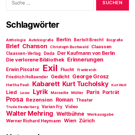
f
e
i
nach:
f
ö
r
n
f
d
e
f
i
t
n
n
Schlagwörter
)
e
n
t
e
)
u
e
m
Berlin
Bertolt Brecht
Anthologie
Autobiografie
Biografie
F
Brief
Chanson
e
Claassen
Christoph Buchwald
n
Der Kaufmann von Berlin
Claassen-Verlag
Dada
s
t
Erinnerungen
Die verlorene Bibliothek
e
Exil
r
Erwin Piscator
Flucht
g
Frankreich
e
George Grosz
Gedicht
Friedrich Hollaender
ö
f
Kabarett
Kurt Tucholsky
Hertha Pauli
f
Kurt Weill
n
Lyrik
Paris
Lied
Porträt
Marseille
e
Müller
Lieder
t
Prosa
Roman
Rezension
Theater
)
Video
Varian Fry
Trude Hesterberg
Walter Mehring
Weltbühne
Werkausgabe
Wien
Zürich
Werner Richard Heymann