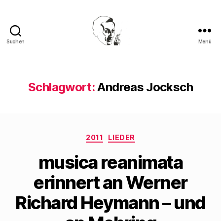
Suchen
Menü
Walter
Mehring
Schlagwort:
Andreas Jocksch
Kategorien
2011
LIEDER
musica reanimata
erinnert an Werner
Richard Heymann – und