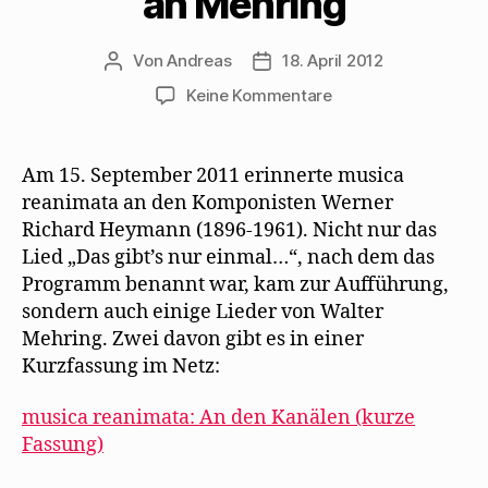
an Mehring
Von
Andreas
18. April 2012
Beitragsautor
Beitragsdatum
zu
Keine Kommentare
musica
reanimata
erinnert
Am 15. September 2011 erinnerte musica
an
reanimata an den Komponisten Werner
Werner
Richard Heymann (1896-1961). Nicht nur das
Richard
Lied „Das gibt’s nur einmal…“, nach dem das
Heymann
Programm benannt war, kam zur Aufführung,
–
sondern auch einige Lieder von Walter
und
an
Mehring. Zwei davon gibt es in einer
Mehring
Kurzfassung im Netz:
musica reanimata: An den Kanälen (kurze
Fassung)