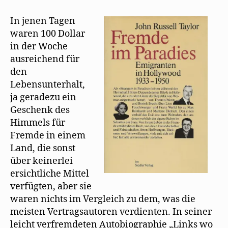
f
ö
r
Russell
n
f
d
Taylor
e
f
i
In jenen Tagen
t
n
n
beschreibt
)
e
n
waren 100 Dollar
t
e
Mehrings
)
u
in der Woche
e
Situation
m
ausreichend für
in
F
e
den
Hollywood
n
s
Lebensunterhalt,
t
ja geradezu ein
e
r
Geschenk des
g
e
Himmels für
ö
f
Fremde in einem
f
n
Land, die sonst
e
t
über keinerlei
)
ersichtliche Mittel
verfügten, aber sie
waren nichts im Vergleich zu dem, was die
meisten Vertragsautoren verdienten. In seiner
leicht verfremdeten Autobiographie „Links wo