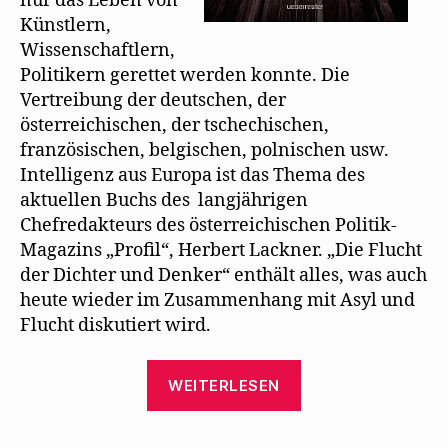
nur das Leben von
t
Künstlern,
)
Wissenschaftlern,
Politikern gerettet werden konnte. Die
Vertreibung der deutschen, der
österreichischen, der tschechischen,
französischen, belgischen, polnischen usw.
Intelligenz aus Europa ist das Thema des
aktuellen Buchs des langjährigen
Chefredakteurs des österreichischen Politik-
Magazins „Profil“, Herbert Lackner. „Die Flucht
der Dichter und Denker“ enthält alles, was auch
heute wieder im Zusammenhang mit Asyl und
Flucht diskutiert wird.
„Herbert
WEITERLESEN
Lackner
schildert