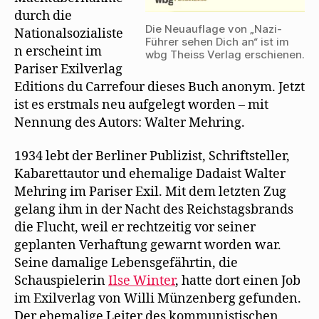
durch die
Die Neuauflage von „Nazi-
Nationalsozialiste
Führer sehen Dich an“ ist im
n erscheint im
wbg Theiss Verlag erschienen.
Pariser Exilverlag
Editions du Carrefour dieses Buch anonym. Jetzt
ist es erstmals neu aufgelegt worden – mit
Nennung des Autors: Walter Mehring.
1934 lebt der Berliner Publizist, Schriftsteller,
Kabarettautor und ehemalige Dadaist Walter
Mehring im Pariser Exil. Mit dem letzten Zug
gelang ihm in der Nacht des Reichstagsbrands
die Flucht, weil er rechtzeitig vor seiner
geplanten Verhaftung gewarnt worden war.
Seine damalige Lebensgefährtin, die
Schauspielerin
Ilse Winter
, hatte dort einen Job
im Exilverlag von Willi Münzenberg gefunden.
Der ehemalige Leiter des kommunistischen