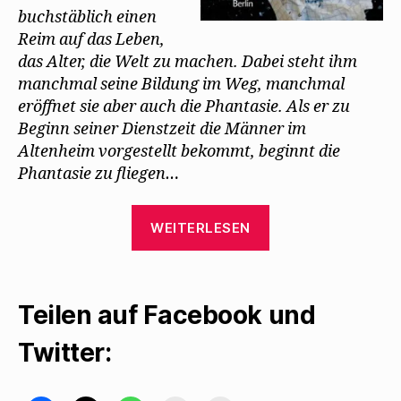
buchstäblich einen
Reim auf das Leben,
das Alter, die Welt zu machen. Dabei steht ihm
manchmal seine Bildung im Weg, manchmal
eröffnet sie aber auch die Phantasie. Als er zu
Beginn seiner Dienstzeit die Männer im
Altenheim vorgestellt bekommt, beginnt die
Phantasie zu fliegen…
„Hilmar
WEITERLESEN
Klute
erinnert
an
Teilen auf Facebook und
Walter
Mehring
Twitter:
in
seinem