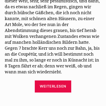
dieser Welt, sehr, sehr pessimistisch, und dann,
da es etwas nachließ im Regen, gingen wir
durch hübsche Gäßchen, die ich noch nicht
kannte, mit schönen alten Häusern, zu einer
Art Mole, wo der See nun in der
Abendstimmung dieses grauen, bis tief herab
mit Wolken verhangenen Zustandes etwas wie
auf manchen holländischen Bildern hatte.
Gegen 7 brachte Kerr uns noch zur Bahn, ja, bis
an die Coupétür, und ich will bestimmt noch
mal zu ihm, so lange er noch in Küsnacht ist; in
8 Tagen fährt er ab; denn wer weiß, ob und
wann man sich wiedersieht.
„Max
WEITERLESEN
Herrmann-
Neiße
besucht