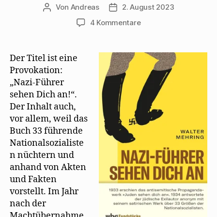
Von
Andreas
2. August 2023
Beitragsautor
Beitragsdatum
zu
4 Kommentare
Endlich
gibt
es
Der Titel ist eine
„Nazi-
Provokation:
Führer
„Nazi-Führer
sehen
sehen Dich an!“.
Dich
Der Inhalt auch,
an“
vor allem, weil das
wieder
Buch 33 führende
Nationalsozialiste
n nüchtern und
anhand von Akten
und Fakten
vorstellt. Im Jahr
nach der
Machtübernahme