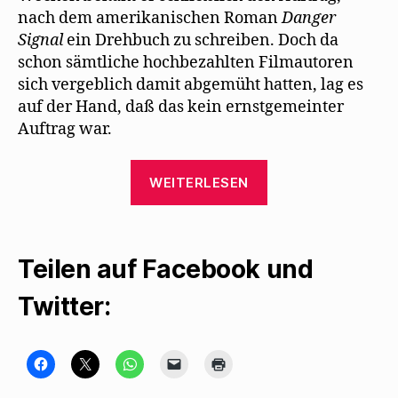
nach dem amerikanischen Roman
Danger
Signal
ein Drehbuch zu schreiben. Doch da
schon sämtliche hochbezahlten Filmautoren
sich vergeblich damit abgemüht hatten, lag es
auf der Hand, daß das kein ernstgemeinter
Auftrag war.
„John
WEITERLESEN
Russell
Taylor
beschreibt
Teilen auf Facebook und
Mehrings
Situation
Twitter:
in
Hollywood“
K
K
K
K
K
l
l
l
l
l
i
i
i
i
i
c
c
c
c
c