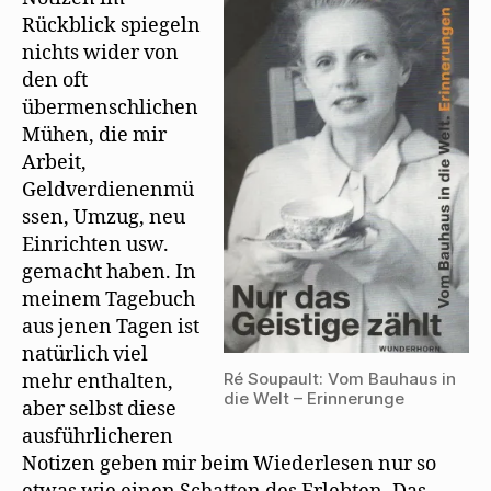
e
mit
n
Rückblick spiegeln
Mehring
s
t
nichts wider von
1946
e
r
in
den oft
g
New
e
übermenschlichen
ö
York
f
Mühen, die mir
f
n
Arbeit,
e
Geldverdienenmü
t
)
ssen, Umzug, neu
Einrichten usw.
gemacht haben. In
meinem Tagebuch
aus jenen Tagen ist
natürlich viel
Ré Soupault: Vom Bauhaus in
mehr enthalten,
die Welt – Erinnerunge
aber selbst diese
ausführlicheren
Notizen geben mir beim Wiederlesen nur so