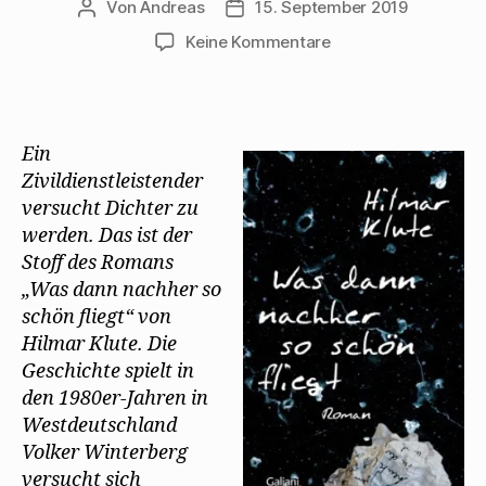
n
Von
Andreas
f
d
15. September 2019
Beitragsautor
Beitragsdatum
e
f
i
t
n
n
zu
Keine Kommentare
)
e
n
t
e
Hilmar
)
u
Klute
e
m
erinnert
F
e
an
n
Ein
Walter
s
t
Zivildienstleistender
Mehring
e
r
versucht Dichter zu
in
g
seinem
e
werden. Das ist der
ö
Roman
Stoff des Romans
f
f
„Was
„Was dann nachher so
n
e
dann
schön fliegt“ von
t
nachher
)
Hilmar Klute. Die
so
Geschichte spielt in
fliegt“
den 1980er-Jahren in
Westdeutschland
Volker Winterberg
versucht sich