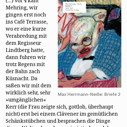
(…) Vor 4 kam
t
e
Alfred
)
u
Mehring, wir
e
Kerr
m
gingen erst noch
F
e
ins Café Terrasse,
n
s
wo er eine kurze
t
e
Verabredung mit
r
g
dem Regisseur
e
ö
Lindtberg hatte,
f
f
dann fuhren wir
n
trotz Regens mit
e
t
der Bahn zach
)
Küsnacht. Da
saßen wir mit dem
wirklich sehr, sehr
Max Herrmann-Neiße: Briefe 2
»umgänglichen«
Kerr (die Frau zeigte sich, gottlob, überhaupt
nicht) erst bei einem Clävener im gemütlichen
Schänkstübchen und besprachen die Dinge