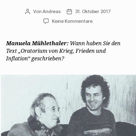
Von
Andreas
31. Oktober 2017
Beitragsautor
Beitragsdatum
zu
Keine Kommentare
Walter
Mehring
gibt
Manuela Mühlethaler:
Wann haben Sie den
Manuela
Text „Oratorium von Krieg, Frieden und
Mühlthaler
Inflation“ geschrieben?
1977
ein
Interview