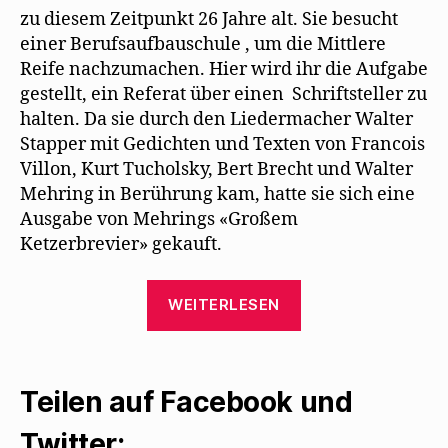
zu diesem Zeitpunkt 26 Jahre alt. Sie besucht
einer Berufsaufbauschule , um die Mittlere
Reife nachzumachen. Hier wird ihr die Aufgabe
gestellt, ein Referat über einen Schriftsteller zu
halten. Da sie durch den Liedermacher Walter
Stapper mit Gedichten und Texten von Francois
Villon, Kurt Tucholsky, Bert Brecht und Walter
Mehring in Berührung kam, hatte sie sich eine
Ausgabe von Mehrings «Großem
Ketzerbrevier» gekauft.
„Ein
WEITERLESEN
Schul-
Referat
führt
Teilen auf Facebook und
Manuela
Mühlethaler
Twitter: