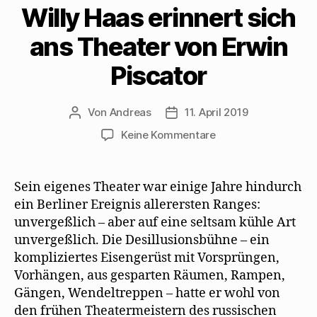
Willy Haas erinnert sich
e
n
n
M
s
u
s
n
a
t
e
t
e
i
e
m
e
u
l
r
ans Theater von Erwin
F
r
e
z
g
e
g
m
u
e
n
e
F
s
ö
Piscator
s
ö
e
e
f
t
f
n
n
f
e
f
s
d
n
r
n
t
e
e
g
e
e
n
t
Von
Andreas
11. April 2019
Beitragsautor
Beitragsdatum
e
t
r
(
)
ö
)
g
W
zu
Keine Kommentare
f
e
i
f
ö
r
Willy
n
f
d
Haas
e
f
i
t
n
n
erinnert
)
e
n
Sein eigenes Theater war einige Jahre hindurch
t
e
sich
)
u
ein Berliner Ereignis allerersten Ranges:
e
ans
unvergeßlich – aber auf eine seltsam kühle Art
m
Theater
F
unvergeßlich. Die Desillusionsbühne – ein
e
von
n
kompliziertes Eisengerüst mit Vorsprüngen,
s
Erwin
t
Vorhängen, aus gesparten Räumen, Rampen,
Piscator
e
r
Gängen, Wendeltreppen – hatte er wohl von
g
e
den frühen Theatermeistern des russischen
ö