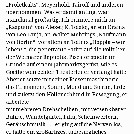
f
„Proletkults“, Meyerhold, Tairoff und anderen
f
n
übernommen. Was er damit anﬁng, war
e
t
manchmal großartig. Ich erinnere mich an
)
„Rasputin“ von Alexeij K. Tolstoj, an ein Drama
von Leo Lanja, an Walter Mehrings „Kaufmann
von Berlin“, vor allem an Tollers „Hoppla – wir
leben! “, die penetrante Satire auf die Politiker
der Weimarer Republik. Piscator spielte im
Grunde auf einem Jahrmarktsgerüst, wie es
Goethe vom echten Theaterleiter verlangt hatte.
Aber er setzte mit seiner Riesenmaschinerie
das Firmament, Sonne, Mond und Sterne, Erde
und zuletzt den Höllenschlund in Bewegung, er
arbeitete
mit mehreren Drehscheiben, mit versenkbarer
Bühne, Wandelgürtel, Film, Scheinwerfern,
Geräuschmusik . . . er ging auf die Nerven los,
er hatte ein großartiges, unbesiegliches