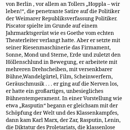
f
von Berlin , vor allem an Tollers „Hoppla – wir
f
n
leben!“, die penetrante Satire auf die Politiker
e
t
der Weimarer Republiksverfassung Politiker.
)
Piscator spielte im Grunde auf einem
Jahrmarktsgerüst wie es Goethe vom echten
Theaterleiter verlangt hatte. Aber er setzte mit
seiner Riesenmaschinerie das Firmament,
Sonne, Mond und Sterne, Erde und zuletzt den
Höllenschlund in Bewegung, er arbeitete mit
mehreren Drehscheiben, mit versenkbarer
Bühne,Wandelgürtel, Film, Scheinwerfern,
Geräuschmusik . . . er ging auf die Nerven los,
er hatte ein großartiges, unbesiegliches
Bühnentemperament. In einer Vorstellung wie
etwa „Rasputin“ begann er gleichsam mit der
Schöpfung der Welt und des Klassenkampfes,
dann kam Karl Marx, der Zar, Rasputin, Lenin,
die Diktatur des Proletariats, die klassenlose