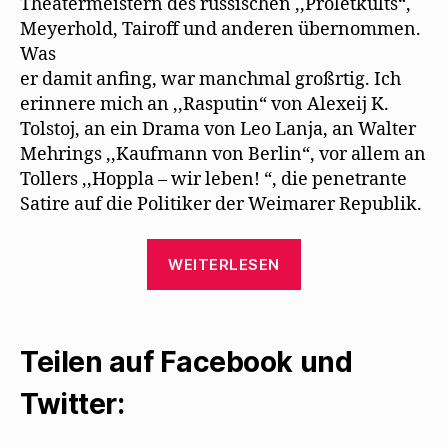
Theatermeistern des russischen ,,Proletkults“,
r
g
Meyerhold, Tairoff und anderen übernommen.
e
ö
Was
f
f
er damit anﬁng, war manchmal großrtig. Ich
n
e
erinnere mich an ,,Rasputin“ von Alexeij K.
t
)
Tolstoj, an ein Drama von Leo Lanja, an Walter
Mehrings ,,Kaufmann von Berlin“, vor allem an
Tollers ,,Hoppla – wir leben! “, die penetrante
Satire auf die Politiker der Weimarer Republik.
„Willy
WEITERLESEN
Haas
erinnert
sich
Teilen auf Facebook und
an
die
Twitter:
Piscator-
Bühne“