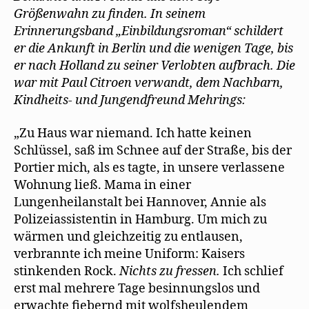
m
Größenwahn zu finden. In seinem
Grosz
F
e
Erinnerungsband „Einbildungsroman“ schildert
n
s
er die Ankunft in Berlin und die wenigen Tage, bis
t
e
er nach Holland zu seiner Verlobten aufbrach. Die
r
g
war mit Paul Citroen verwandt, dem Nachbarn,
e
ö
Kindheits- und Jungendfreund Mehrings:
f
f
n
„Zu Haus war niemand. Ich hatte keinen
e
t
Schlüssel, saß im Schnee auf der Straße, bis der
)
Portier mich, als es tagte, in unsere verlassene
Wohnung ließ. Mama in einer
Lungenheilanstalt bei Hannover, Annie als
Polizeiassistentin in Hamburg. Um mich zu
wärmen und gleichzeitig zu entlausen,
verbrannte ich meine Uniform: Kaisers
stinkenden Rock.
Nichts zu fressen.
Ich schlief
erst mal mehrere Tage besinnungslos und
erwachte fiebernd mit wolfsheulendem