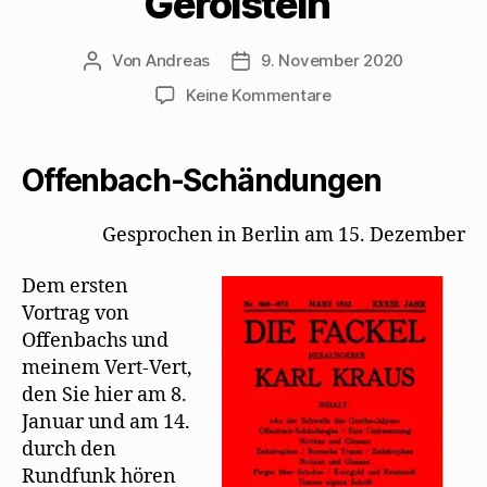
Gerolstein“
Von
Andreas
9. November 2020
Beitragsautor
Beitragsdatum
zu
Keine Kommentare
Karl
Kraus
ereifert
Offenbach-Schändungen
sich
über
Gesprochen in Berlin am 15. Dezember
Mehrings
Fassung
Dem ersten
der
„Herzogin
Vortrag von
von
Offenbachs und
Gerolstein“
meinem Vert-Vert,
den Sie hier am 8.
Januar und am 14.
durch den
Rundfunk hören