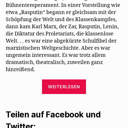
Bühnentemperament. In einer Vorstellung wie
etwa „Rasputin“ begann er gleichsam mit der
Schöpfung der Welt und des Klassenkampfes,
dann kam Karl Marx, der Zar, Rasputin, Lenin,
die Diktatur des Proletariats, die klassenlose
Welt. . . es war eine abgekürzte Schulﬁbel der
marxistischen Weltgeschichte. Aber es war
ungemein interessant. Es war trotz allem
dramatisch, theatralisch, zuweilen ganz
hinreißend.
„Willy
WEITERLESEN
Haas
erinnert
sich
Teilen auf Facebook und
ans
Theater
Twitter: