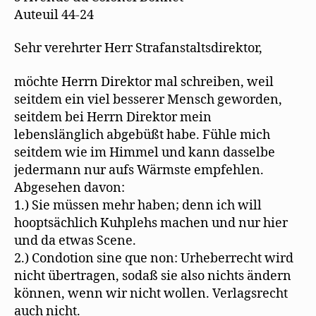
eine
e
f
i
t
n
n
Auteuil 44-24
gemeinsame
)
e
n
t
e
Revue
)
u
Sehr verehrter Herr Strafanstaltsdirektor,
e
m
F
e
möchte Herrn Direktor mal schreiben, weil
n
s
seitdem ein viel besserer Mensch geworden,
t
e
seitdem bei Herrn Direktor mein
r
g
lebenslänglich abgebüßt habe. Fühle mich
e
ö
seitdem wie im Himmel und kann dasselbe
f
f
jedermann nur aufs Wärmste empfehlen.
n
Abgesehen davon:
e
t
1.) Sie müssen mehr haben; denn ich will
)
hooptsächlich Kuhplehs machen und nur hier
und da etwas Scene.
2.) Condotion sine que non: Urheberrecht wird
nicht übertragen, sodaß sie also nichts ändern
können, wenn wir nicht wollen. Verlagsrecht
auch nicht.