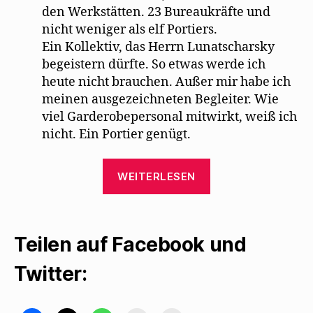
den Werkstätten. 23 Bureaukräfte und
nicht weniger als elf Portiers.
Ein Kollektiv, das Herrn Lunatscharsky
begeistern dürfte. So etwas werde ich
heute nicht brauchen. Außer mir habe ich
meinen ausgezeichneten Begleiter. Wie
viel Garderobepersonal mitwirkt, weiß ich
nicht. Ein Portier genügt.
„Karl
WEITERLESEN
Kraus
ereifert
sich
Teilen auf Facebook und
über
Mehrings
Twitter:
Fassung
der