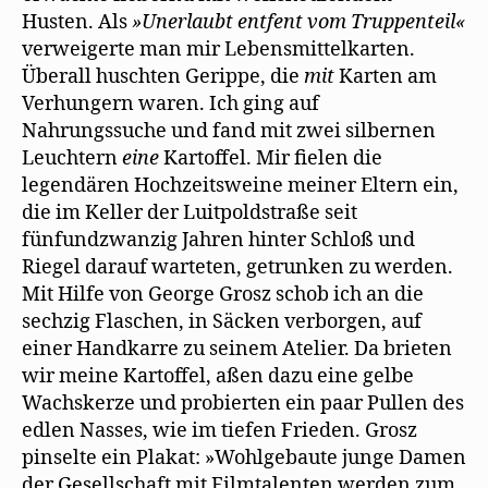
Husten. Als
»Unerlaubt entfent vom Truppenteil«
verweigerte man mir Lebensmittelkarten.
Überall huschten Gerippe, die
mit
Karten am
Verhungern waren. Ich ging auf
Nahrungssuche und fand mit zwei silbernen
Leuchtern
eine
Kartoffel. Mir fielen die
legendären Hochzeitsweine meiner Eltern ein,
die im Keller der Luitpoldstraße seit
fünfundzwanzig Jahren hinter Schloß und
Riegel darauf warteten, getrunken zu werden.
Mit Hilfe von George Grosz schob ich an die
sechzig Flaschen, in Säcken verborgen, auf
einer Handkarre zu seinem Atelier. Da brieten
wir meine Kartoffel, aßen dazu eine gelbe
Wachskerze und probierten ein paar Pullen des
edlen Nasses, wie im tiefen Frieden. Grosz
pinselte ein Plakat: »Wohlgebaute junge Damen
der Gesellschaft mit Filmtalenten werden zum