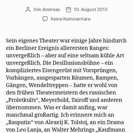
n
e
i
-
n
e
n
n
M
s
u
s
n
a
t
Von
Andreas
10. August 2013
Beitragsautor
Beitragsdatum
e
t
e
i
e
m
e
u
l
r
zu
Keine Kommentare
F
r
e
z
g
e
g
m
u
e
Willy
n
e
F
s
ö
s
ö
e
e
f
Haas
t
f
n
n
f
erinnert
e
f
s
d
n
Sein eigenes Theater war einige Jahre hindurch
r
n
t
e
e
sich
g
e
e
n
t
ein Berliner Ereignis allerersten Ranges:
e
t
r
(
)
an
ö
)
g
W
unvergeßlich – aber auf eine seltsam kühle Art
die
f
e
i
unvergeßlich. Die Desillusionsbühne – ein
f
ö
r
Piscator
n
f
d
kompliziertes Eisengerüst mit Vorsprüngen,
e
f
i
Bühne
t
n
n
Vorhängen, ausgesparten Räumen, Rampen,
)
e
n
t
e
Gängen, Wendeltreppen – hatte er wohl von
)
u
e
den frühen Theatermeistern des russischen
m
F
„Proletkults“, Meyerhold, Tairoff und anderen
e
n
übernommen. Was er damit anfing, war
s
t
manchmal großartig. Ich erinnere mich an
e
r
„Rasputin“ von Alexeij K. Tolstoj, an ein Drama
g
e
von Leo Lanja, an Walter Mehrings „Kaufmann
ö