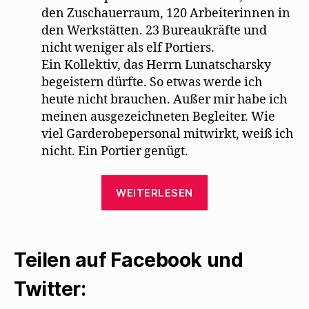
den Zuschauerraum, 120 Arbeiterinnen in
den Werkstätten. 23 Bureaukräfte und
nicht weniger als elf Portiers.
Ein Kollektiv, das Herrn Lunatscharsky
begeistern dürfte. So etwas werde ich
heute nicht brauchen. Außer mir habe ich
meinen ausgezeichneten Begleiter. Wie
viel Garderobepersonal mitwirkt, weiß ich
nicht. Ein Portier genügt.
„Karl
WEITERLESEN
Kraus
ereifert
sich
Teilen auf Facebook und
über
Mehrings
Twitter:
Fassung