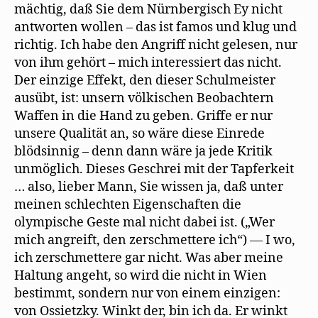
e
mächtig, daß Sie dem Nürnbergisch Ey nicht
ö
f
antworten wollen – das ist famos und klug und
f
n
richtig. Ich habe den Angriff nicht gelesen, nur
e
von ihm gehört – mich interessiert das nicht.
t
)
Der einzige Effekt, den dieser Schulmeister
ausübt, ist: unsern völkischen Beobachtern
Waffen in die Hand zu geben. Griffe er nur
unsere Qualität an, so wäre diese Einrede
blödsinnig – denn dann wäre ja jede Kritik
unmöglich. Dieses Geschrei mit der Tapferkeit
… also, lieber Mann, Sie wissen ja, daß unter
meinen schlechten Eigenschaften die
olympische Geste mal nicht dabei ist. („Wer
mich angreift, den zerschmettere ich“) — I wo,
ich zerschmettere gar nicht. Was aber meine
Haltung angeht, so wird die nicht in Wien
bestimmt, sondern nur von einem einzigen:
von Ossietzky. Winkt der, bin ich da. Er winkt