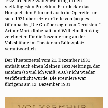
1928 arbeitete Walter Mehring in den
e
t
r
(
)
Übersetzer
ö
)
g
W
vielfältigesten Projekten. Er erdeckte das
f
e
i
Hörspiel, den Film und auch die Operette für
f
ö
r
n
f
d
sich. 1931 übersetzte er Teile von Jacques
e
f
i
t
n
n
Offenbachs „Die Großherzogin von Gerolstein“.
)
e
n
t
e
Arthur Maria Rabenalt und Wilhelm Reinking
)
u
e
zeichneten für die Inszenierung an der
m
F
Volksbühne im Theater am Bülowplatz
e
n
verantwortlich.
s
t
e
r
Der Theaterzettel vom 21. Dezember 1931
g
e
enthält auch einen kleinen Text Mehrings, der
ö
f
seitdem (so viel ich weiß; A.O.) nicht wieder
f
veröffentlicht wurde. Die Premiere war
n
e
übrigens am 12. Dezember 1931.
t
)