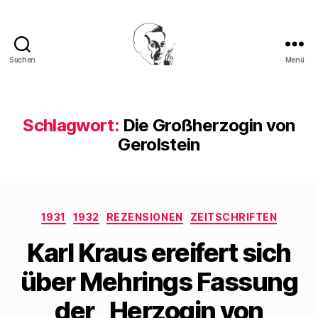
Suchen
Menü
Walter
Mehring
Schlagwort:
Die Großherzogin von
Gerolstein
Kategorien
1931
1932
REZENSIONEN
ZEITSCHRIFTEN
Karl Kraus ereifert sich
über Mehrings Fassung
der „Herzogin von