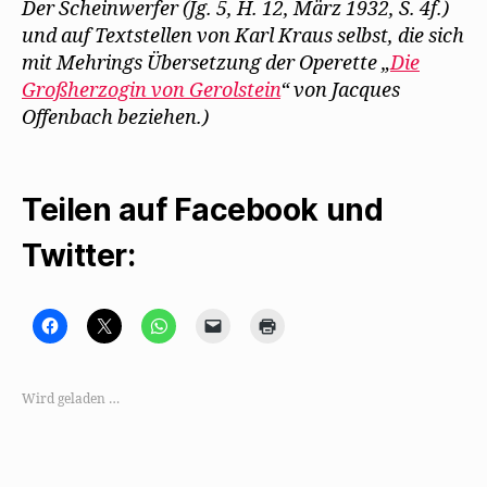
Der Scheinwerfer (Jg. 5, H. 12, März 1932, S. 4f.)
und auf Textstellen von Karl Kraus selbst, die sich
mit Mehrings Übersetzung der Operette „
Die
Großherzogin von Gerolstein
“ von Jacques
Offenbach beziehen.)
Teilen auf Facebook und
Twitter:
K
K
K
K
K
l
l
l
l
l
i
i
i
i
i
c
c
c
c
c
k
k
k
k
k
,
e
e
e
e
Wird geladen …
u
,
n
n
n
m
u
,
,
z
a
m
u
u
u
u
a
m
m
m
f
u
a
e
A
F
f
u
i
u