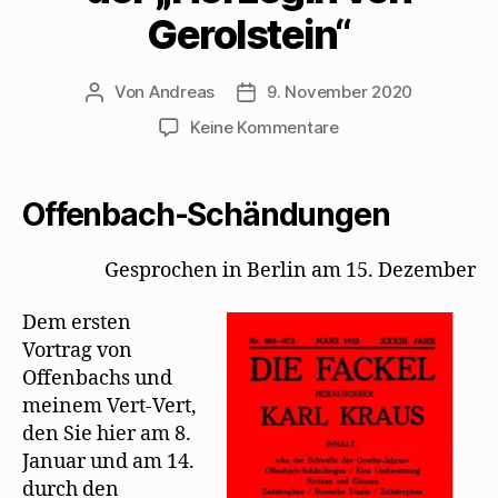
Gerolstein“
Von
Andreas
9. November 2020
Beitragsautor
Beitragsdatum
zu
Keine Kommentare
Karl
Kraus
ereifert
Offenbach-Schändungen
sich
über
Gesprochen in Berlin am 15. Dezember
Mehrings
Fassung
Dem ersten
der
„Herzogin
Vortrag von
von
Offenbachs und
Gerolstein“
meinem Vert-Vert,
den Sie hier am 8.
Januar und am 14.
durch den