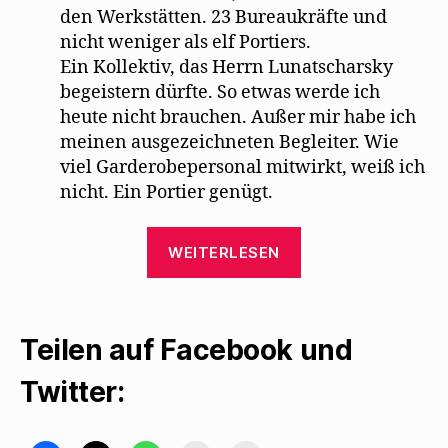
den Werkstätten. 23 Bureaukräfte und
nicht weniger als elf Portiers.
Ein Kollektiv, das Herrn Lunatscharsky
begeistern dürfte. So etwas werde ich
heute nicht brauchen. Außer mir habe ich
meinen ausgezeichneten Begleiter. Wie
viel Garderobepersonal mitwirkt, weiß ich
nicht. Ein Portier genügt.
„Karl
WEITERLESEN
Kraus
ereifert
sich
Teilen auf Facebook und
über
Mehrings
Twitter:
Fassung
der