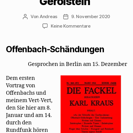
Gerolstein“
Von
Andreas
9. November 2020
Beitragsautor
Beitragsdatum
zu
Keine Kommentare
Karl
Kraus
ereifert
Offenbach-Schändungen
sich
über
Gesprochen in Berlin am 15. Dezember
Mehrings
Fassung
Dem ersten
der
„Herzogin
Vortrag von
von
Offenbachs und
Gerolstein“
meinem Vert-Vert,
den Sie hier am 8.
Januar und am 14.
durch den
Rundfunk hören