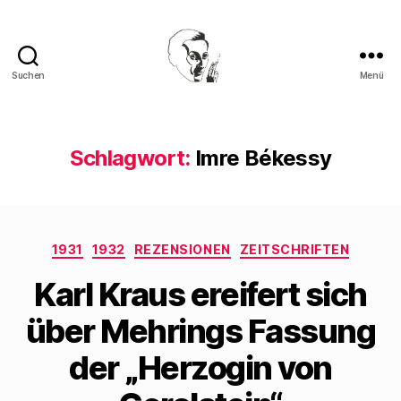
Suchen
Menü
Walter
Mehring
Schlagwort:
Imre Békessy
Kategorien
1931
1932
REZENSIONEN
ZEITSCHRIFTEN
Karl Kraus ereifert sich
über Mehrings Fassung
der „Herzogin von