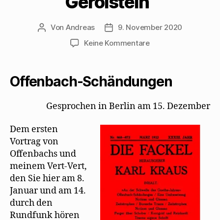
Gerolstein“
Von
Andreas
9. November 2020
Beitragsautor
Beitragsdatum
zu
Keine Kommentare
Karl
Kraus
ereifert
Offenbach-Schändungen
sich
über
Gesprochen in Berlin am 15. Dezember
Mehrings
Fassung
Dem ersten
der
„Herzogin
Vortrag von
von
Offenbachs und
Gerolstein“
meinem Vert-Vert,
den Sie hier am 8.
Januar und am 14.
durch den
Rundfunk hören