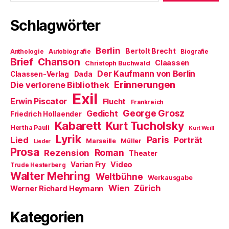
f
ö
r
n
f
d
e
f
i
Schlagwörter
t
n
n
)
e
n
t
e
)
u
Berlin
Bertolt Brecht
Anthologie
Autobiografie
Biografie
e
m
Brief
Chanson
Claassen
Christoph Buchwald
F
e
Der Kaufmann von Berlin
Claassen-Verlag
Dada
n
Erinnerungen
Die verlorene Bibliothek
s
t
Exil
e
Erwin Piscator
Flucht
Frankreich
r
George Grosz
g
Gedicht
Friedrich Hollaender
e
Kabarett
Kurt Tucholsky
ö
Hertha Pauli
Kurt Weill
f
Lyrik
Paris
Lied
f
Porträt
Marseille
Müller
Lieder
n
Prosa
Roman
Rezension
e
Theater
t
Video
Varian Fry
Trude Hesterberg
)
Walter Mehring
Weltbühne
Werkausgabe
Wien
Zürich
Werner Richard Heymann
Kategorien