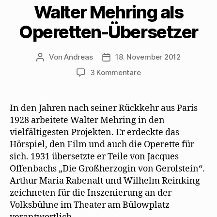
Walter Mehring als
e
n
n
M
s
u
s
n
a
t
e
t
e
i
e
m
e
u
l
r
Operetten-Übersetzer
F
r
e
z
g
e
g
m
u
e
n
e
F
s
ö
s
ö
e
e
f
t
Von
f
Andreas
n
n
18. November 2012
f
Beitragsautor
Beitragsdatum
e
f
s
d
n
r
n
t
e
e
zu
3 Kommentare
g
e
e
n
t
e
t
r
(
)
Walter
ö
)
g
W
Mehring
f
e
i
f
ö
r
als
In den Jahren nach seiner Rückkehr aus Paris
n
f
d
e
f
i
Operetten-
1928 arbeitete Walter Mehring in den
t
n
n
Übersetzer
)
e
n
vielfältigesten Projekten. Er erdeckte das
t
e
)
u
Hörspiel, den Film und auch die Operette für
e
m
sich. 1931 übersetzte er Teile von Jacques
F
e
Offenbachs „Die Großherzogin von Gerolstein“.
n
s
Arthur Maria Rabenalt und Wilhelm Reinking
t
e
zeichneten für die Inszenierung an der
r
g
Volksbühne im Theater am Bülowplatz
e
ö