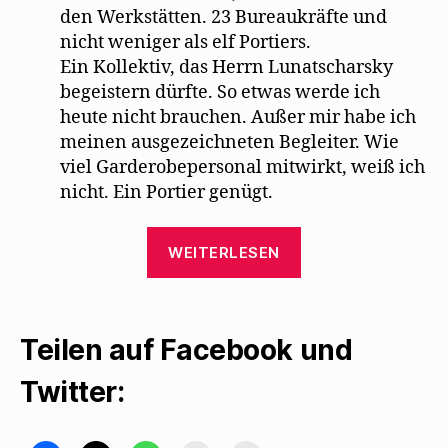
den Werkstätten. 23 Bureaukräfte und
nicht weniger als elf Portiers.
Ein Kollektiv, das Herrn Lunatscharsky
begeistern dürfte. So etwas werde ich
heute nicht brauchen. Außer mir habe ich
meinen ausgezeichneten Begleiter. Wie
viel Garderobepersonal mitwirkt, weiß ich
nicht. Ein Portier genügt.
„Karl
WEITERLESEN
Kraus
ereifert
sich
Teilen auf Facebook und
über
Mehrings
Twitter:
Fassung
der