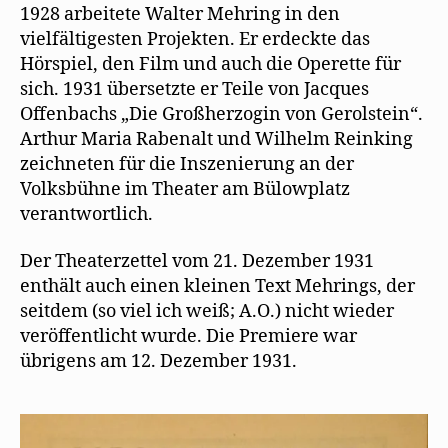
Operetten-
n
f
d
1928 arbeitete Walter Mehring in den
e
f
i
Übersetzer
t
n
n
vielfältigesten Projekten. Er erdeckte das
)
e
n
t
e
Hörspiel, den Film und auch die Operette für
)
u
sich. 1931 übersetzte er Teile von Jacques
e
m
Offenbachs „Die Großherzogin von Gerolstein“.
F
e
Arthur Maria Rabenalt und Wilhelm Reinking
n
s
zeichneten für die Inszenierung an der
t
e
Volksbühne im Theater am Bülowplatz
r
g
verantwortlich.
e
ö
f
f
Der Theaterzettel vom 21. Dezember 1931
n
e
enthält auch einen kleinen Text Mehrings, der
t
)
seitdem (so viel ich weiß; A.O.) nicht wieder
veröffentlicht wurde. Die Premiere war
übrigens am 12. Dezember 1931.