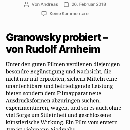
Von
Andreas
26. Februar 2018
Beitragsautor
Beitragsdatum
zu
Keine Kommentare
Rudolf
Arnheim
sieht
Granowsky probiert –
„Das
Spiel
von Rudolf Arnheim
vom
Leben“
Unter den guten Filmen verdienen diejenigen
skeptisch
besondre Begünstigung und Nachsicht, die
nicht nur mit erprobten, sichern Mitteln eine
unanfechtbare und befriedigende Leistung
bieten sondern dem Filmapparat neue
Ausdrucksformen abzuringen suchen,
experimentieren, wagen, und sei es auch ohne
viel Sorge um Stileinheit und geschlossene
künstlerische Wirkung. Ein Film vom erstern
Typ ist Liebmann-Siodmaks