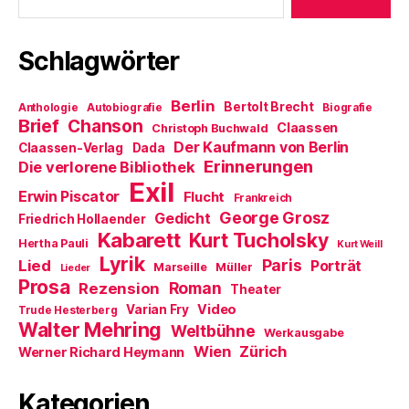
e
f
i
t
n
n
)
e
n
t
e
Schlagwörter
)
u
e
m
F
Berlin
e
Bertolt Brecht
Anthologie
Autobiografie
Biografie
n
Brief
Chanson
Claassen
Christoph Buchwald
s
t
Der Kaufmann von Berlin
Claassen-Verlag
Dada
e
Erinnerungen
r
Die verlorene Bibliothek
g
Exil
e
Erwin Piscator
Flucht
Frankreich
ö
f
George Grosz
Gedicht
Friedrich Hollaender
f
Kabarett
n
Kurt Tucholsky
Hertha Pauli
Kurt Weill
e
Lyrik
t
Paris
Lied
Porträt
Marseille
Müller
Lieder
)
Prosa
Roman
Rezension
Theater
Video
Varian Fry
Trude Hesterberg
Walter Mehring
Weltbühne
Werkausgabe
Wien
Zürich
Werner Richard Heymann
Kategorien