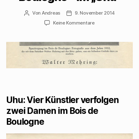
Von
Andreas
9. November 2014
Beitragsautor
Beitragsdatum
zu
Keine Kommentare
Vier
Künstler
verfolgen
zwei
Damen
im
Bois
de
Boulogne
–
im
Uhu: Vier Künstler verfolgen
„Uhu“
zwei Damen im Bois de
Boulogne