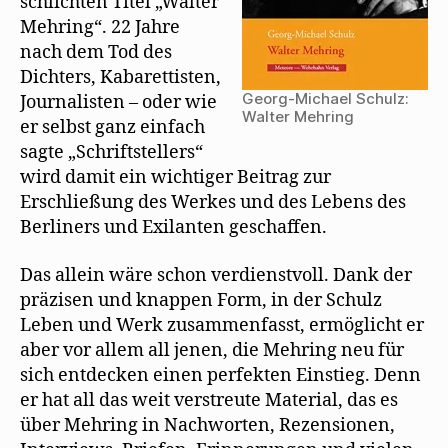
schlichten Titel „Walter
e
ö
Mehring“. 22 Jahre
f
nach dem Tod des
f
n
Dichters, Kabarettisten,
e
t
Georg-Michael Schulz:
Journalisten – oder wie
)
Walter Mehring
er selbst ganz einfach
sagte „Schriftstellers“
wird damit ein wichtiger Beitrag zur
Erschließung des Werkes und des Lebens des
Berliners und Exilanten geschaffen.
Das allein wäre schon verdienstvoll. Dank der
präzisen und knappen Form, in der Schulz
Leben und Werk zusammenfasst, ermöglicht er
aber vor allem all jenen, die Mehring neu für
sich entdecken einen perfekten Einstieg. Denn
er hat all das weit verstreute Material, das es
über Mehring in Nachworten, Rezensionen,