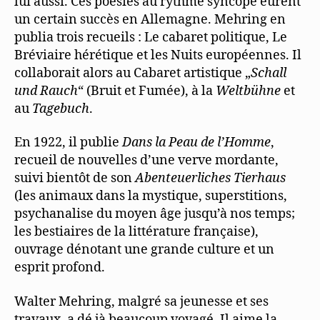
lui aussi. Ces poésies au rythme syncopé eurent
un certain succès en Allemagne. Mehring en
publia trois recueils : Le cabaret politique, Le
Bréviaire hérétique et les Nuits européennes. Il
collaborait alors au Cabaret artistique „
Schall
und Rauch
“ (Bruit et Fumée), à la
Weltbühne
et
au
Tagebuch
.
En 1922, il publie
Dans la Peau de l’Homme
,
recueil de nouvelles d’une verve mordante,
suivi bientôt de son
Abenteuerliches Tierhaus
(les animaux dans la mystique, superstitions,
psychanalise du moyen âge jusqu’à nos temps;
les bestiaires de la littérature française),
ouvrage dénotant une grande culture et un
esprit profond.
Walter Mehring, malgré sa jeunesse et ses
travaux, a dé jà beaucoup voyagé. Il aime la