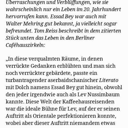
t
n
n
Überraschungen und Verblüffungen, wie sie
Essad
)
e
n
t
e
wahrscheinlich nur ein Leben im 20. Jahrhundert
Bey
)
u
hervorrufen kann. Essad Bey war auch mit
e
und
m
Walter
Walter Mehring gut bekannt, ja vielleicht sogar
F
e
Mehring
befreundet. Tom Reiss beschreibt in dem zitierten
n
s
Stück unten das Leben in den Berliner
t
e
Caféhauszirkeln:
r
g
e
ö
„In diese verqualmten Räume, in denen
f
f
verrückte Gedanken erblühten und man sich
n
e
noch verrückter gebärdete, passte ein
t
)
turbantragender aserbaidschanischer
Literato
mit Dolch namens Essad Bey gut hinein, obwohl
den jeder irgendwie auch als Lev Nussimbaum
kannte. Diese Welt der Kaffeehausreisenden
war die ideale Bühne für Lev, auf der er seinen
Auftritt als Orientale perfektionieren konnte,
wobei aber dieser Auftritt niemandem etwas