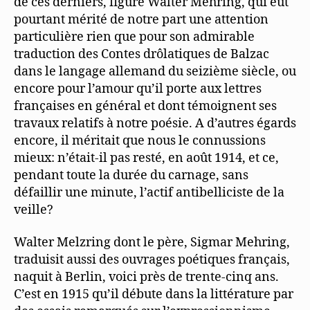
de ces derniers, figure Walter Mehring, qui eût
t
e
pourtant mérité de notre part une attention
r
g
particulière rien que pour son admirable
e
ö
traduction des Contes drôlatiques de Balzac
f
f
dans le langage allemand du seizième siècle, ou
n
e
encore pour l’amour qu’il porte aux lettres
t
)
françaises en général et dont témoignent ses
travaux relatifs à notre poésie. A d’autres égards
encore, il méritait que nous le connussions
mieux: n’était-il pas resté, en août 1914, et ce,
pendant toute la durée du carnage, sans
défaillir une minute, l’actif antibelliciste de la
veille?
Walter Melzring dont le père, Sigmar Mehring,
traduisit aussi des ouvrages poétiques français,
naquit à Berlin, voici près de trente-cinq ans.
C’est en 1915 qu’il débute dans la littérature par