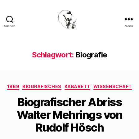
Suchen
Menü
Walter
Mehring
Schlagwort:
Biografie
Kategorien
1969
BIOGRAFISCHES
KABARETT
WISSENSCHAFT
Biografischer Abriss
Walter Mehrings von
Rudolf Hösch