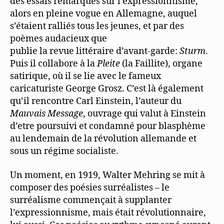
des essais remarqués sur l’expressionnisme,
alors en pleine vogue en Allemagne, auquel
s’étaient ralliés tous les jeunes, et par des
poèmes audacieux que
publie la revue littéraire d’avant-garde:
Sturm
.
Puis il collabore à la
Pleite
(la Faillite), organe
satirique, où il se lie avec le fameux
caricaturiste George Grosz. C’est là également
qu’il rencontre Carl Einstein, l’auteur du
Mauvais Message
, ouvrage qui valut à Einstein
d’etre poursuivi et condamné pour blasphème
au lendemain de la révolution allemande et
sous un régime socialiste.
Un moment, en 1919, Walter Mehring se mit à
composer des poésies surréalistes – le
surréalisme commençait à supplanter
l’expressionnisme, mais était révolutionnaire,