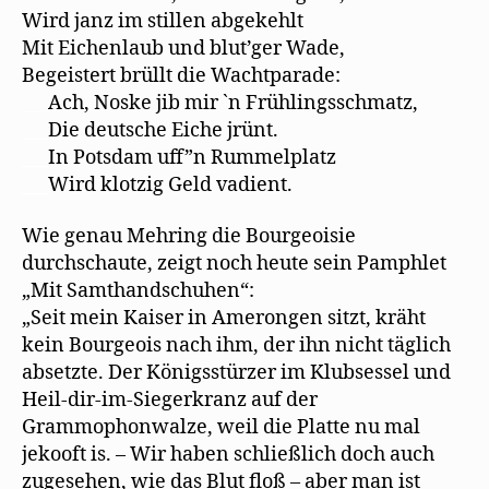
Wird janz im stillen abgekehlt
Mit Eichenlaub und blut’ger Wade,
Begeistert brüllt die Wachtparade:
___
Ach, Noske jib mir `n Frühlingsschmatz,
___
Die deutsche Eiche jrünt.
___
In Potsdam uff”n Rummelplatz
___
Wird klotzig Geld vadient.
Wie genau Mehring die Bourgeoisie
durchschaute, zeigt noch heute sein Pamphlet
„Mit Samthandschuhen“:
„Seit mein Kaiser in Amerongen sitzt, kräht
kein Bourgeois nach ihm, der ihn nicht täglich
absetzte. Der Königsstürzer im Klubsessel und
Heil-dir-im-Siegerkranz auf der
Grammophonwalze, weil die Platte nu mal
jekooft is. – Wir haben schließlich doch auch
zugesehen, wie das Blut floß – aber man ist