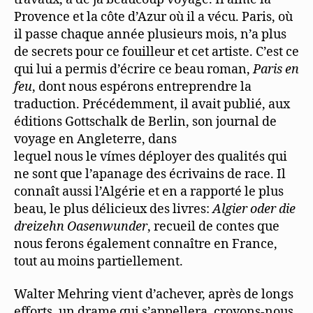
Provence et la côte d’Azur où il a vécu. Paris, où
il passe chaque année plusieurs mois, n’a plus
de secrets pour ce fouilleur et cet artiste. C’est ce
qui lui a permis d’écrire ce beau roman,
Paris en
feu
, dont nous espérons entreprendre la
traduction. Précédemment, il avait publié, aux
éditions Gottschalk de Berlin, son journal de
voyage en Angleterre, dans
lequel nous le vímes déployer des qualités qui
ne sont que l’apanage des écrivains de race. Il
connaît aussi l’Algérie et en a rapporté le plus
beau, le plus délicieux des livres:
Algier oder die
dreizehn
Oasenwunder
, recueil de contes que
nous ferons également connaître en France,
tout au moins partiellement.
Walter Mehring vient d’achever, après de longs
efforts, un drame qui s’appellera, croyons-nous,