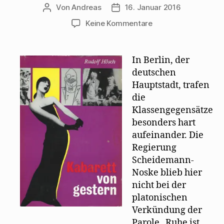
Von
Andreas
16. Januar 2016
Beitragsautor
Beitragsdatum
zu
Keine Kommentare
Biografischer
Abriss
Walter
In Berlin, der
Mehrings
deutschen
von
Hauptstadt, trafen
Rudolf
die
Hösch
Klassengegensätze
besonders hart
aufeinander. Die
Regierung
Scheidemann-
Noske blieb hier
nicht bei der
platonischen
Verkündung der
Parole „Ruhe ist