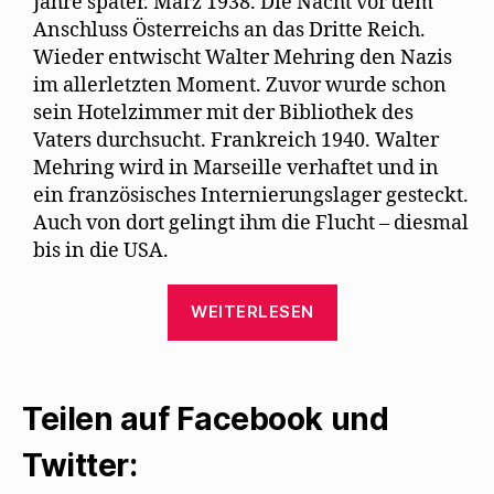
Jahre später. März 1938. Die Nacht vor dem
e
m
Anschluss Österreichs an das Dritte Reich.
F
e
Wieder entwischt Walter Mehring den Nazis
n
s
im allerletzten Moment. Zuvor wurde schon
t
e
sein Hotelzimmer mit der Bibliothek des
r
g
Vaters durchsucht. Frankreich 1940. Walter
e
ö
Mehring wird in Marseille verhaftet und in
f
ein französisches Internierungslager gesteckt.
f
n
Auch von dort gelingt ihm die Flucht – diesmal
e
t
bis in die USA.
)
„Walter
WEITERLESEN
Mehring
in
neuer
Biografie
Teilen auf Facebook und
und
Twitter:
seiner
Autobiografie“