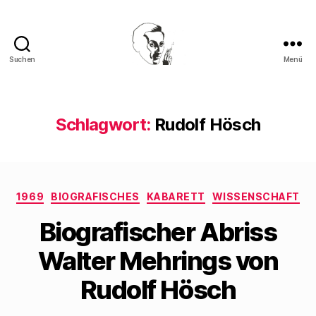
Suchen
Menü
Walter
Mehring
Schlagwort:
Rudolf Hösch
Kategorien
1969
BIOGRAFISCHES
KABARETT
WISSENSCHAFT
Biografischer Abriss
Walter Mehrings von
Rudolf Hösch