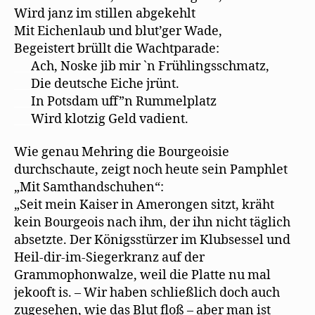
Wird janz im stillen abgekehlt
Mit Eichenlaub und blut’ger Wade,
Begeistert brüllt die Wachtparade:
___
Ach, Noske jib mir `n Frühlingsschmatz,
___
Die deutsche Eiche jrünt.
___
In Potsdam uff”n Rummelplatz
___
Wird klotzig Geld vadient.
Wie genau Mehring die Bourgeoisie
durchschaute, zeigt noch heute sein Pamphlet
„Mit Samthandschuhen“:
„Seit mein Kaiser in Amerongen sitzt, kräht
kein Bourgeois nach ihm, der ihn nicht täglich
absetzte. Der Königsstürzer im Klubsessel und
Heil-dir-im-Siegerkranz auf der
Grammophonwalze, weil die Platte nu mal
jekooft is. – Wir haben schließlich doch auch
zugesehen, wie das Blut floß – aber man ist