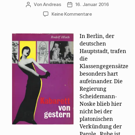
Von
Andreas
16. Januar 2016
Beitragsautor
Beitragsdatum
zu
Keine Kommentare
Biografischer
Abriss
Walter
In Berlin, der
Mehrings
deutschen
von
Hauptstadt, trafen
Rudolf
die
Hösch
Klassengegensätze
besonders hart
aufeinander. Die
Regierung
Scheidemann-
Noske blieb hier
nicht bei der
platonischen
Verkündung der
Parole „Ruhe ist