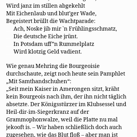
Wird janz im stillen abgekehlt
Mit Eichenlaub und blut’ger Wade,
Begeistert brüllt die Wachtparade:
___
Ach, Noske jib mir `n Frühlingsschmatz,
___
Die deutsche Eiche jrünt.
___
In Potsdam uff”n Rummelplatz
___
Wird klotzig Geld vadient.
Wie genau Mehring die Bourgeoisie
durchschaute, zeigt noch heute sein Pamphlet
„Mit Samthandschuhen“:
„Seit mein Kaiser in Amerongen sitzt, kräht
kein Bourgeois nach ihm, der ihn nicht täglich
absetzte. Der Königsstürzer im Klubsessel und
Heil-dir-im-Siegerkranz auf der
Grammophonwalze, weil die Platte nu mal
jekooft is. – Wir haben schließlich doch auch
zugesehen, wie das Blut floß – aber man ist