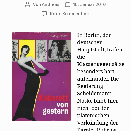
Von
Andreas
16. Januar 2016
Beitragsautor
Beitragsdatum
zu
Keine Kommentare
Biografischer
Abriss
Walter
In Berlin, der
Mehrings
deutschen
von
Hauptstadt, trafen
Rudolf
die
Hösch
Klassengegensätze
besonders hart
aufeinander. Die
Regierung
Scheidemann-
Noske blieb hier
nicht bei der
platonischen
Verkündung der
Parole „Ruhe ist