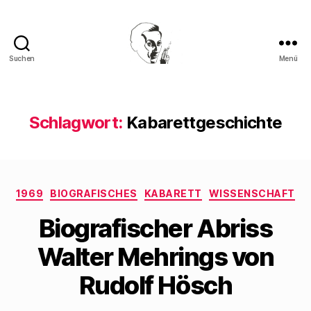
Suchen
Menü
Walter
Mehring
Schlagwort:
Kabarettgeschichte
Kategorien
1969
BIOGRAFISCHES
KABARETT
WISSENSCHAFT
Biografischer Abriss
Walter Mehrings von
Rudolf Hösch