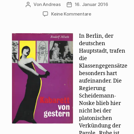
Von
Andreas
16. Januar 2016
Beitragsautor
Beitragsdatum
zu
Keine Kommentare
Biografischer
Abriss
Walter
In Berlin, der
Mehrings
deutschen
von
Hauptstadt, trafen
Rudolf
die
Hösch
Klassengegensätze
besonders hart
aufeinander. Die
Regierung
Scheidemann-
Noske blieb hier
nicht bei der
platonischen
Verkündung der
Parole „Ruhe ist