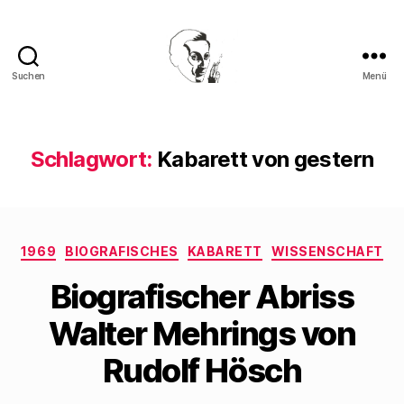
Suchen
Menü
Walter
Mehring
Schlagwort:
Kabarett von gestern
Kategorien
1969
BIOGRAFISCHES
KABARETT
WISSENSCHAFT
Biografischer Abriss
Walter Mehrings von
Rudolf Hösch