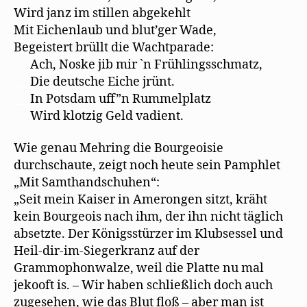
Wird janz im stillen abgekehlt
Mit Eichenlaub und blut’ger Wade,
Begeistert brüllt die Wachtparade:
___
Ach, Noske jib mir `n Frühlingsschmatz,
___
Die deutsche Eiche jrünt.
___
In Potsdam uff”n Rummelplatz
___
Wird klotzig Geld vadient.
Wie genau Mehring die Bourgeoisie
durchschaute, zeigt noch heute sein Pamphlet
„Mit Samthandschuhen“:
„Seit mein Kaiser in Amerongen sitzt, kräht
kein Bourgeois nach ihm, der ihn nicht täglich
absetzte. Der Königsstürzer im Klubsessel und
Heil-dir-im-Siegerkranz auf der
Grammophonwalze, weil die Platte nu mal
jekooft is. – Wir haben schließlich doch auch
zugesehen, wie das Blut floß – aber man ist