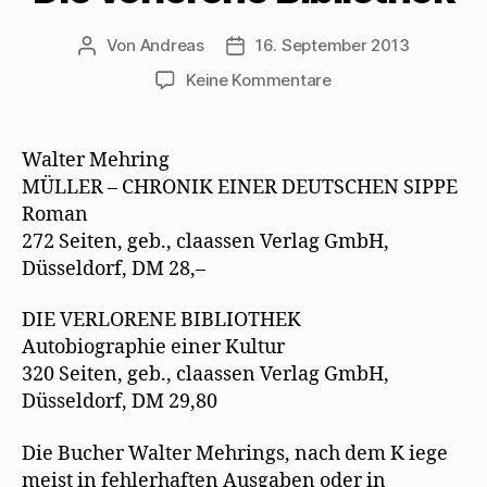
Von
Andreas
16. September 2013
Beitragsautor
Beitragsdatum
zu
Keine Kommentare
Pressetext
zur
Werkausgabe
Walter Mehring
–
MÜLLER – CHRONIK EINER DEUTSCHEN SIPPE
Müller
Roman
/
272 Seiten, geb., claassen Verlag GmbH,
Die
Düsseldorf, DM 28,–
verlorene
Bibliothek
DIE VERLORENE BIBLIOTHEK
Autobiographie einer Kultur
320 Seiten, geb., claassen Verlag GmbH,
Düsseldorf, DM 29,80
Die Bucher Walter Mehrings, nach dem K iege
meist in fehlerhaften Ausgaben oder in