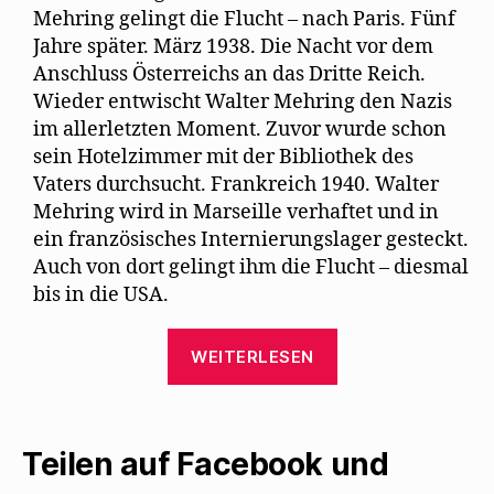
)
u
Mehring gelingt die Flucht – nach Paris. Fünf
sei
e
m
Aut
Jahre später. März 1938. Die Nacht vor dem
F
e
Anschluss Österreichs an das Dritte Reich.
n
s
Wieder entwischt Walter Mehring den Nazis
t
im allerletzten Moment. Zuvor wurde schon
e
r
sein Hotelzimmer mit der Bibliothek des
g
e
Vaters durchsucht. Frankreich 1940. Walter
ö
f
Mehring wird in Marseille verhaftet und in
f
n
ein französisches Internierungslager gesteckt.
e
t
Auch von dort gelingt ihm die Flucht – diesmal
)
bis in die USA.
„Walter
WEITERLESEN
Mehring
in
neuer
Biografie
Teilen auf Facebook und
und