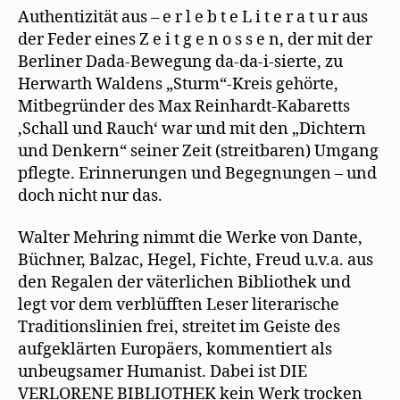
Authentizität aus – e r l e b t e L i t e r a t u r aus
der Feder eines Z e i t g e n o s s e n, der mit der
Berliner Dada-Bewegung da-da-i-sierte, zu
Herwarth Waldens „Sturm“-Kreis gehörte,
Mitbegründer des Max Reinhardt-Kabaretts
‚Schall und Rauch‘ war und mit den „Dichtern
und Denkern“ seiner Zeit (streitbaren) Umgang
pflegte. Erinnerungen und Begegnungen – und
doch nicht nur das.
Walter Mehring nimmt die Werke von Dante,
Büchner, Balzac, Hegel, Fichte, Freud u.v.a. aus
den Regalen der väterlichen Bibliothek und
legt vor dem verblüfften Leser literarische
Traditionslinien frei, streitet im Geiste des
aufgeklärten Europäers, kommentiert als
unbeugsamer Humanist. Dabei ist DIE
VERLORENE BIBLIOTHEK kein Werk trocken