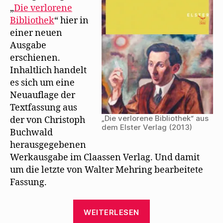
s
„
Die verlorene
auf
t
Bibliothek
“ hier in
e
r
einer neuen
g
e
Ausgabe
ö
f
erschienen.
f
n
Inhaltlich handelt
e
t
es sich um eine
)
Neuauflage der
Textfassung aus
„Die verlorene Bibliothek“ aus
der von Christoph
dem Elster Verlag (2013)
Buchwald
herausgegebenen
Werkausgabe im Claassen Verlag. Und damit
um die letzte von Walter Mehring bearbeitete
Fassung.
„Der
WEITERLESEN
Elster