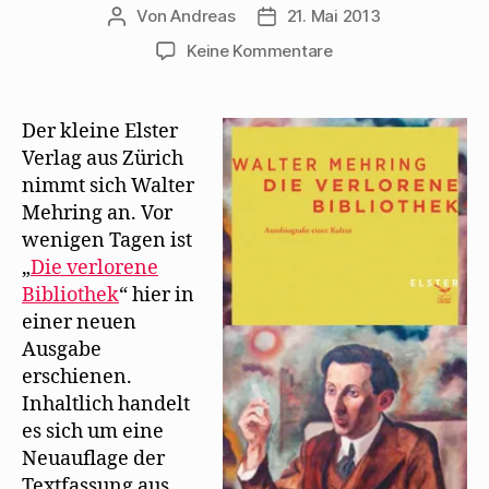
Von
Andreas
21. Mai 2013
Beitragsautor
Beitragsdatum
zu
Keine Kommentare
Der
Elster
Verlag
Der kleine Elster
legt
Verlag aus Zürich
„Die
nimmt sich Walter
verlorene
Mehring an. Vor
Bibliothek“
wenigen Tagen ist
neu
„
Die verlorene
auf
Bibliothek
“ hier in
einer neuen
Ausgabe
erschienen.
Inhaltlich handelt
es sich um eine
Neuauflage der
Textfassung aus