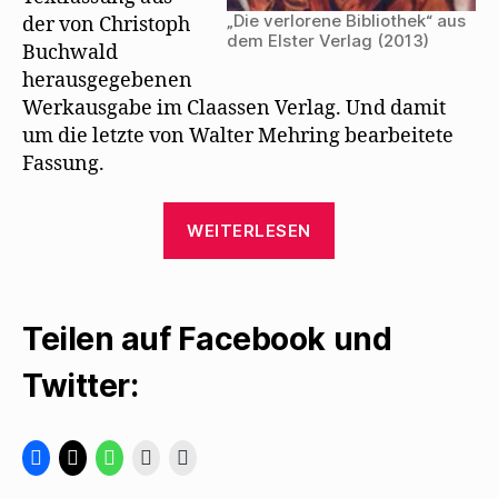
„Die verlorene Bibliothek“ aus
der von Christoph
dem Elster Verlag (2013)
Buchwald
herausgegebenen
Werkausgabe im Claassen Verlag. Und damit
um die letzte von Walter Mehring bearbeitete
Fassung.
„Der
WEITERLESEN
Elster
Verlag
legt
Teilen auf Facebook und
„Die
verlorene
Twitter:
Bibliothek“
neu
auf“
K
K
K
K
K
l
l
l
l
l
i
i
i
i
i
c
c
c
c
c