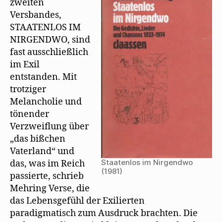
zweiten
Versbandes,
STAATENLOS IM
NIRGENDWO, sind
fast ausschließlich
im Exil
entstanden. Mit
trotziger
Melancholie und
tönender
Verzweiflung über
„das bißchen
Vaterland“ und
Staatenlos im Nirgendwo
das, was im Reich
(1981)
passierte, schrieb
Mehring Verse, die
das Lebensgefühl der Exilierten
paradigmatisch zum Ausdruck brachten. Die