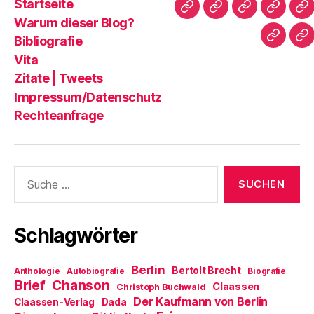
Startseite
Startseite
Warum
Bibliografie
Vita
Zi
Warum dieser Blog?
dieser
|
Bibliografie
Impres
Re
Blog?
T
Vita
Zitate | Tweets
Impressum/Datenschutz
Rechteanfrage
Suche
nach:
Schlagwörter
Berlin
Bertolt Brecht
Anthologie
Autobiografie
Biografie
Brief
Chanson
Claassen
Christoph Buchwald
Der Kaufmann von Berlin
Claassen-Verlag
Dada