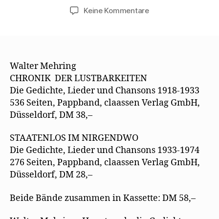
zu
Keine Kommentare
Pressetext
zur
Werkausgabe
–
Chronik
Walter Mehring
der
CHRONIK DER LUSTBARKEITEN
Lustbarkeiten
Die Gedichte, Lieder und Chansons 1918-1933
/
536 Seiten, Pappband, claassen Verlag GmbH,
Staatenlos
Düsseldorf, DM 38,–
im
Nirgendwo
STAATENLOS IM NIRGENDWO
Die Gedichte, Lieder und Chansons 1933-1974
276 Seiten, Pappband, claassen Verlag GmbH,
Düsseldorf, DM 28,–
Beide Bände zusammen in Kassette: DM 58,–