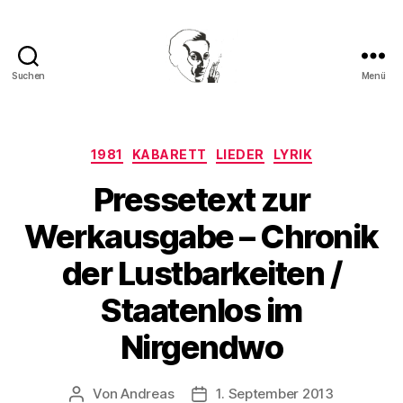
Suchen
Menü
Walter
Mehring
Kategorien
1981
KABARETT
LIEDER
LYRIK
Pressetext zur
Werkausgabe – Chronik
der Lustbarkeiten /
Staatenlos im
Nirgendwo
Von
Andreas
1. September 2013
Beitragsautor
Beitragsdatum