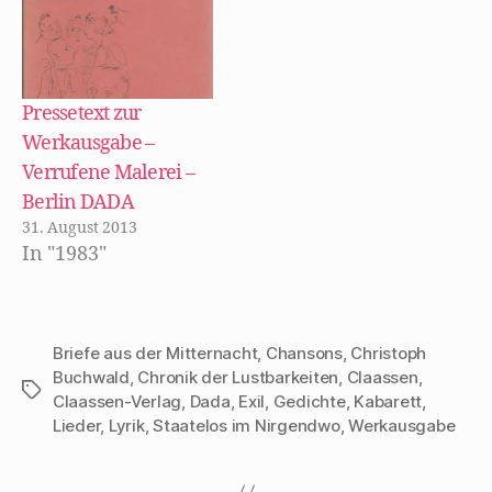
e
ö
f
f
n
e
t
Pressetext zur
)
Werkausgabe –
Verrufene Malerei –
Berlin DADA
31. August 2013
In "1983"
Briefe aus der Mitternacht
,
Chansons
,
Christoph
Buchwald
,
Chronik der Lustbarkeiten
,
Claassen
,
Schlagwörter
Claassen-Verlag
,
Dada
,
Exil
,
Gedichte
,
Kabarett
,
Lieder
,
Lyrik
,
Staatelos im Nirgendwo
,
Werkausgabe