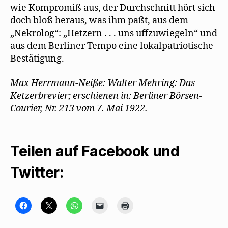
wie Kompromiß aus, der Durchschnitt hört sich
doch bloß heraus, was ihm paßt, aus dem
„Nekrolog“: „Hetzern . . . uns uffzuwiegeln“ und
aus dem Berliner Tempo eine lokalpatriotische
Bestätigung.
Max Herrmann-Neiße: Walter Mehring: Das
Ketzerbrevier; erschienen in: Berliner Börsen-
Courier, Nr. 213 vom 7. Mai 1922.
Teilen auf Facebook und
Twitter:
K
K
K
K
K
l
l
l
l
l
i
i
i
i
i
c
c
c
c
c