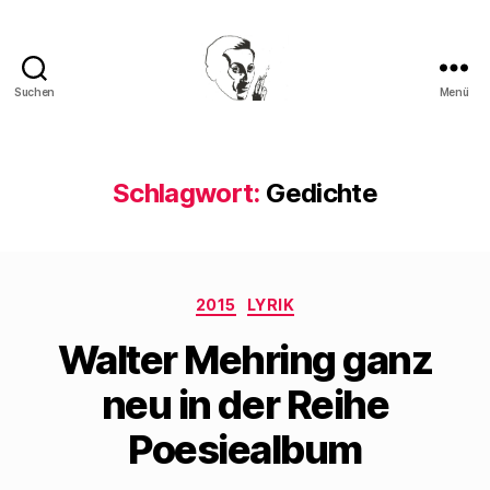
Suchen
Menü
Walter
Mehring
Schlagwort:
Gedichte
Kategorien
2015
LYRIK
Walter Mehring ganz
neu in der Reihe
Poesiealbum