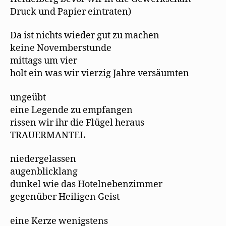
f
ö
r
Druck und Papier eintraten)
n
f
d
e
f
i
t
n
n
)
e
n
Da ist nichts wieder gut zu machen
t
e
)
u
keine Novemberstunde
e
m
mittags um vier
F
e
holt ein was wir vierzig Jahre versäumten
n
s
t
ungeübt
e
r
eine Legende zu empfangen
g
e
rissen wir ihr die Flügel heraus
ö
f
TRAUERMANTEL
f
n
e
t
niedergelassen
)
augenblicklang
dunkel wie das Hotelnebenzimmer
gegenüber Heiligen Geist
eine Kerze wenigstens