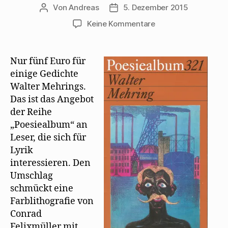
Von
Andreas
5. Dezember 2015
Beitragsautor
Beitragsdatum
zu
Keine Kommentare
Walter
Mehring
ganz
Nur fünf Euro für
neu
einige Gedichte
in
Walter Mehrings.
der
Das ist das Angebot
Reihe
der Reihe
Poesiealbum
„Poesiealbum“ an
Leser, die sich für
Lyrik
interessieren. Den
Umschlag
schmückt eine
Farblithografie von
Conrad
Felixmüller mit