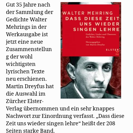
t
n
n
neu
Gut 35 Jahre nach
)
e
n
t
e
zu
der Sammlung der
)
u
haben:
e
Gedichte Walter
m
Dass
F
Mehrings in der
e
diese
n
Werkausgabe ist
Zeit
s
t
jetzt eine neue
uns
e
r
wieder
Zusammenstellun
g
singen
e
g der wohl
ö
lehre
f
wichtigsten
f
n
lyrischen Texte
e
t
neu erschienen.
)
Martin Dreyfus hat
die Auswahl im
Zürcher Elster-
Verlag übernommen und ein sehr knappes
Nachwort zur Einordnung verfasst. „Dass diese
Zeit uns wieder singen lehre“ heißt der 208
Seiten starke Band.