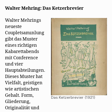
n
f
d
Herrmann-
e
f
i
Neiße
t
n
n
Walter Mehring: Das Ketzerbrevier
)
e
n
rezensiert
t
e
)
u
das
Walter Mehrings
e
Ketzerbrevier
m
neueste
F
e
Coupletsamınlung
n
s
gibt das Muster
t
e
eines richtigen
r
g
Kabarettabends
e
ö
mit Conference
f
f
und vier
n
e
Hauptabteilungen.
t
)
Dieses Muster hat
Vielfalt, geistigen
wie artistischen
Gehalt. Form,
Das Ketzerbrevier (1921)
Gliederung,
Originalität und