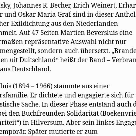
sky, Johannes R. Becher, Erich Weinert, Erha
 und Oskar Maria Graf sind in dieser Anthol
her Exildichtung aus den Niederlanden
melt. Auf 47 Seiten Martien Beversluis eine
rmaßen repräsentative Auswahl nicht nur
engestellt, sondern auch übersetzt. „Brand
n uit Duitschland“ heißt der Band – Verbra
aus Deutschland.
luis (1894 – 1966) stammte aus einer
rsfamilie. Er dichtete und engagierte sich für 
istische Sache. In dieser Phase entstand auch 
ei den Buchfreunden Solidarität (Boekenvr
ariteit“) in Hilversum. Aber sein linkes Enga
temporär. Später mutierte er zum