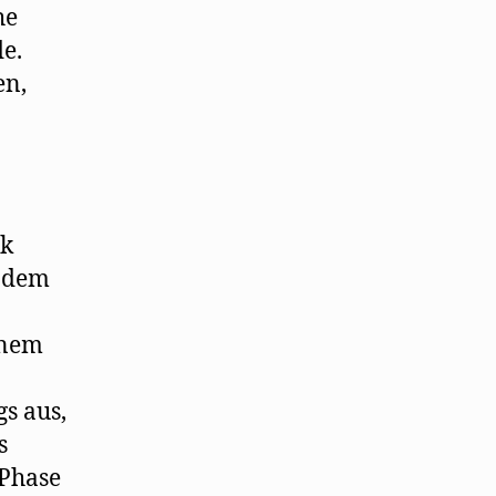
he
e.
en,
nk
, dem
einem
gs aus,
s
 Phase