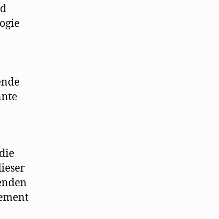
rd
ogie
ende
nnte
die
dieser
ienden
gement