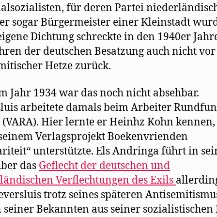
alsozialisten, für deren Partei niederländisc
 er sogar Bürgermeister einer Kleinstadt wurd
eigene Dichtung schreckte in den 1940er Jahr
hren der deutschen Besatzung auch nicht vor
mitischer Hetze zurück.
m Jahr 1934 war das noch nicht absehbar.
luis arbeitete damals beim Arbeiter Rundfu
 (VARA). Hier lernte er Heinhz Kohn kennen
 seinem Verlagsprojekt Boekenvrienden
ariteit“ unterstützte. Els Andringa führt in s
über das
Geflecht der deutschen und
ländischen Verflechtungen des Exils
allerdin
eversluis trotz seines späteren Antisemitismu
 seiner Bekannten aus seiner sozialistischen