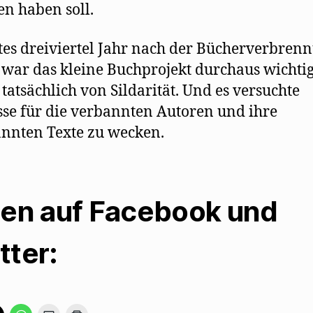
en haben soll.
tes dreiviertel Jahr nach der Bücherverbren
 war das kleine Buchprojekt durchaus wichtig
 tatsächlich von Sildarität. Und es versuchte
sse für die verbannten Autoren und ihre
nnten Texte zu wecken.
len auf Facebook und
tter:
K
K
K
K