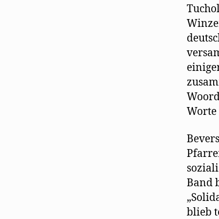
Tuchol
Winzer
deutsc
versam
einige
zusamm
Woorde
Worte 
Bevers
Pfarre
sozial
Band b
„Solid
blieb 