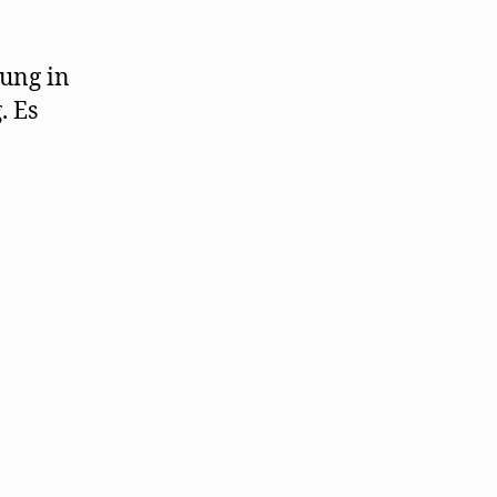
nung in
. Es