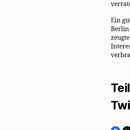
verrat
Ein gu
Berlin
zeugte
Intere
verbra
Tei
Twi
K