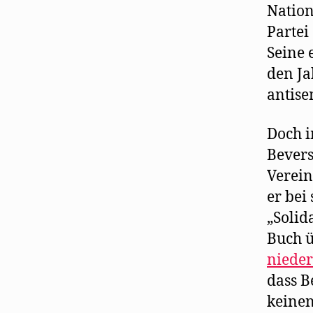
Nation
Partei
Seine 
den Ja
antise
Doch i
Bevers
Verein
er bei
„Solid
Buch 
nieder
dass B
keinen