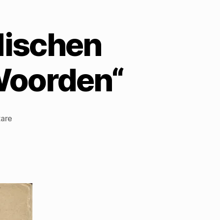
dischen
Woorden“
zu
are
Mehring
im
niederländischen
Exil-
Band
„Brandende
Woorden“