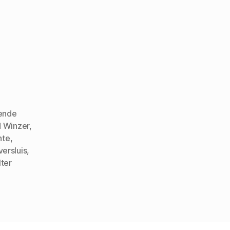
ende
d Winzer
,
hte
,
ersluis
,
ter