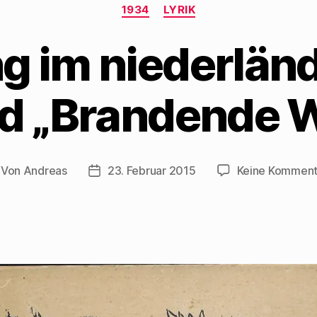
Kategorien
1934
LYRIK
g im niederlän
nd „Brandende 
Von
Andreas
23. Februar 2015
Keine Komment
itragsautor
Beitragsdatum