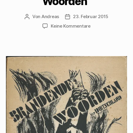
Woorden“
Von
Andreas
23. Februar 2015
Beitragsautor
Beitragsdatum
zu
Keine Kommentare
Mehring
im
niederländischen
Exil-
Band
„Brandende
Woorden“