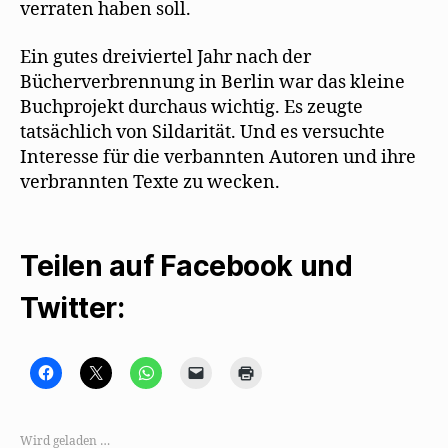
verraten haben soll.
Ein gutes dreiviertel Jahr nach der
Bücherverbrennung in Berlin war das kleine
Buchprojekt durchaus wichtig. Es zeugte
tatsächlich von Sildarität. Und es versuchte
Interesse für die verbannten Autoren und ihre
verbrannten Texte zu wecken.
Teilen auf Facebook und
Twitter:
K
K
K
K
K
l
l
l
l
l
i
i
i
i
i
c
c
c
c
c
k
k
k
k
k
,
e
e
e
e
Wird geladen …