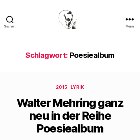
Suchen
Menü
Walter
Mehring
Schlagwort:
Poesiealbum
Kategorien
2015
LYRIK
Walter Mehring ganz
neu in der Reihe
Poesiealbum