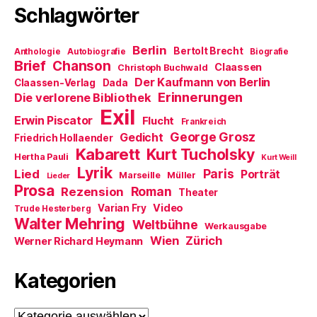
t
n
n
Schlagwörter
)
e
n
t
e
)
u
e
m
Berlin
Bertolt Brecht
Anthologie
Autobiografie
Biografie
F
Brief
Chanson
e
Claassen
Christoph Buchwald
n
Der Kaufmann von Berlin
Claassen-Verlag
Dada
s
t
Erinnerungen
Die verlorene Bibliothek
e
Exil
r
Erwin Piscator
Flucht
g
Frankreich
e
George Grosz
Gedicht
Friedrich Hollaender
ö
f
Kabarett
Kurt Tucholsky
Hertha Pauli
f
Kurt Weill
n
Lyrik
Paris
Lied
Porträt
Marseille
e
Müller
Lieder
t
Prosa
Roman
Rezension
Theater
)
Video
Varian Fry
Trude Hesterberg
Walter Mehring
Weltbühne
Werkausgabe
Wien
Zürich
Werner Richard Heymann
Kategorien
Kategorien