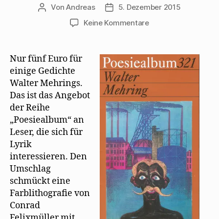
Von
Andreas
5. Dezember 2015
Beitragsautor
Beitragsdatum
zu
Keine Kommentare
Walter
Mehring
ganz
Nur fünf Euro für
neu
einige Gedichte
in
Walter Mehrings.
der
Das ist das Angebot
Reihe
der Reihe
Poesiealbum
„Poesiealbum“ an
Leser, die sich für
Lyrik
interessieren. Den
Umschlag
schmückt eine
Farblithografie von
Conrad
Felixmüller mit