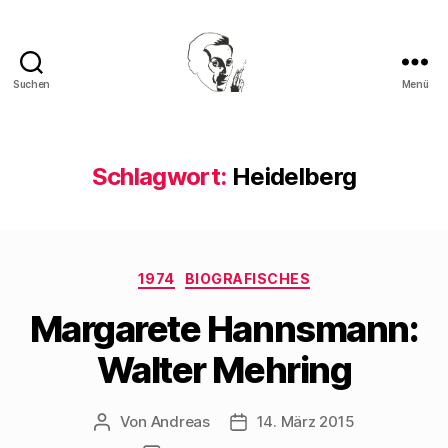
Suchen
Menü
Walter
Mehring
Schlagwort:
Heidelberg
Kategorien
1974
BIOGRAFISCHES
Margarete Hannsmann:
Walter Mehring
Von
Andreas
14. März 2015
Beitragsautor
Beitragsdatum