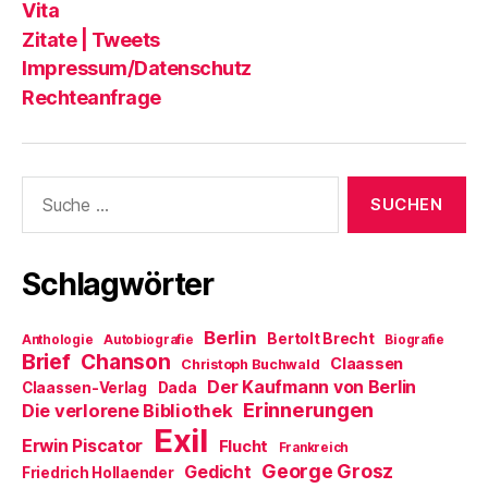
Vita
Zitate | Tweets
Impressum/Datenschutz
Rechteanfrage
Suche
nach:
Schlagwörter
Berlin
Bertolt Brecht
Anthologie
Autobiografie
Biografie
Brief
Chanson
Claassen
Christoph Buchwald
Der Kaufmann von Berlin
Claassen-Verlag
Dada
Erinnerungen
Die verlorene Bibliothek
Exil
Erwin Piscator
Flucht
Frankreich
George Grosz
Gedicht
Friedrich Hollaender