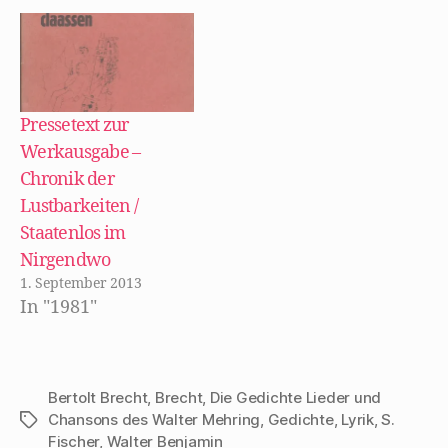
Dieser
ö
f
unideologische
f
n
Blick ist denn auch
e
t
)
mehr als 80 Jahre
nach entstehen…
Pressetext zur
Werkausgabe –
Chronik der
Lustbarkeiten /
Staatenlos im
Nirgendwo
1. September 2013
In "1981"
Bertolt Brecht
,
Brecht
,
Die Gedichte Lieder und
Chansons des Walter Mehring
,
Gedichte
,
Lyrik
,
S.
Schlagwörter
Fischer
,
Walter Benjamin