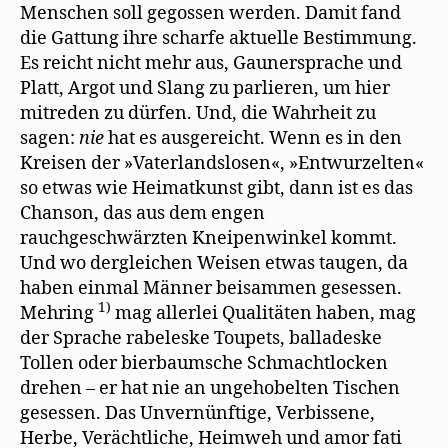
Menschen soll gegossen werden. Damit fand
die Gattung ihre scharfe aktuelle Bestimmung.
Es reicht nicht mehr aus, Gaunersprache und
Platt, Argot und Slang zu parlieren, um hier
mitreden zu dürfen. Und, die Wahrheit zu
sagen:
nie
hat es ausgereicht. Wenn es in den
Kreisen der »Vaterlandslosen«, »Entwurzelten«
so etwas wie Heimatkunst gibt, dann ist es das
Chanson, das aus dem engen
rauchgeschwärzten Kneipenwinkel kommt.
Und wo dergleichen Weisen etwas taugen, da
haben einmal Männer beisammen gesessen.
1)
Mehring
mag allerlei Qualitäten haben, mag
der Sprache rabeleske Toupets, balladeske
Tollen oder bierbaumsche Schmachtlocken
drehen – er hat nie an ungehobelten Tischen
gesessen. Das Unvernünftige, Verbissene,
Herbe, Verächtliche, Heimweh und amor fati