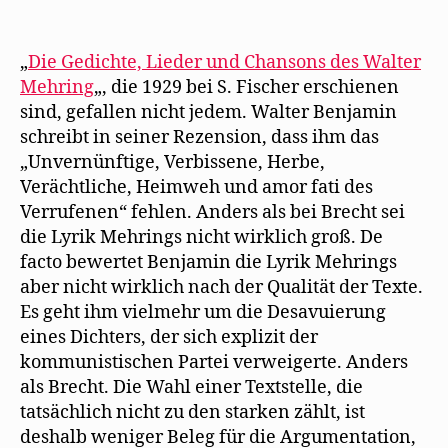
ka
nic
mit
„
Die Gedichte, Lieder und Chansons des Walter
Meh
Mehring
„, die 1929 bei S. Fischer erschienen
Ged
sind, gefallen nicht jedem. Walter Benjamin
Lie
schreibt in seiner Rezension, dass ihm das
un
„Unvernünftige, Verbissene, Herbe,
Ch
Verächtliche, Heimweh und amor fati des
an
Verrufenen“ fehlen. Anders als bei Brecht sei
die Lyrik Mehrings nicht wirklich groß. De
facto bewertet Benjamin die Lyrik Mehrings
aber nicht wirklich nach der Qualität der Texte.
Es geht ihm vielmehr um die Desavuierung
eines Dichters, der sich explizit der
kommunistischen Partei verweigerte. Anders
als Brecht. Die Wahl einer Textstelle, die
tatsächlich nicht zu den starken zählt, ist
deshalb weniger Beleg für die Argumentation,