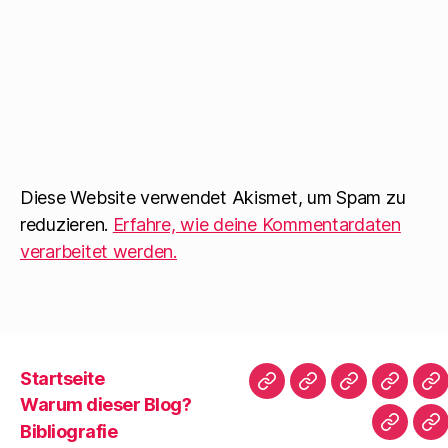
Diese Website verwendet Akismet, um Spam zu
reduzieren.
Erfahre, wie deine Kommentardaten
verarbeitet werden.
Startseite
Startseite
Warum
Bibliografie
Vita
Zi
Warum dieser Blog?
dieser
|
Bibliografie
Impres
Re
Blog?
T