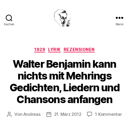
Suchen
Menü
Walter
Mehring
Kategorien
1929
LYRIK
REZENSIONEN
Walter Benjamin kann
nichts mit Mehrings
Gedichten, Liedern und
Chansons anfangen
zu
Von
Andreas
21. März 2012
1 Kommentar
Beitragsautor
Beitragsdatum
Wal
Ben